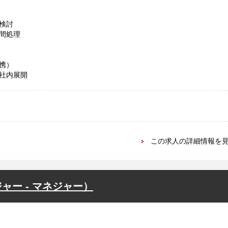
検討
間処理
携）
社内展開
この求人の詳細情報を
ー - マネジャー）