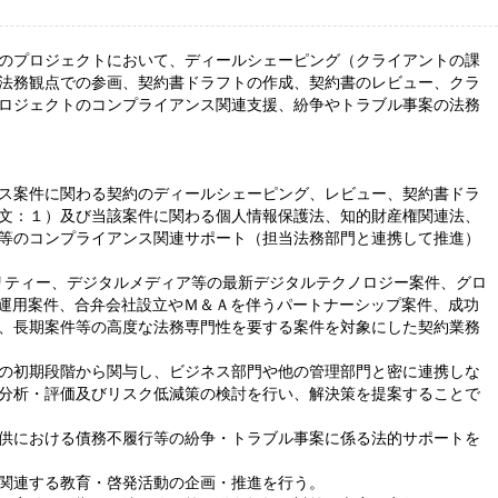
のプロジェクトにおいて、ディールシェーピング（クライアントの課
法務観点での参画、契約書ドラフトの作成、契約書のレビュー、クラ
ロジェクトのコンプライアンス関連支援、紛争やトラブル事案の法務
ス案件に関わる契約のディールシェーピング、レビュー、契約書ドラ
文：１）及び当該案件に関わる個人情報保護法、知的財産権関連法、
等のコンプライアンス関連サポート（担当法務部門と連携して推進）
キュリティー、デジタルメディア等の最新デジタルテクノロジー案件、グロ
守運用案件、合弁会社設立やＭ＆Ａを伴うパートナーシップ案件、成功
、長期案件等の高度な法務専門性を要する案件を対象にした契約業務
の初期段階から関与し、ビジネス部門や他の管理部門と密に連携しな
分析・評価及びリスク低減策の検討を行い、解決策を提案することで
供における債務不履行等の紛争・トラブル事案に係る法的サポートを
関連する教育・啓発活動の企画・推進を行う。