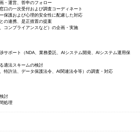
画・運営、答申のフォロー
窓口の一次受付および調査コーディネート
ー保護および心理的安全性に配慮した対応
との連携、是正措置の提案
、コンプライアンスなど）の企画・実施
サポート（NDA、業務委託、AIシステム開発、AIシステム運用保
る適法スキームの検討
、特許法、データ保護法令、AI関連法令等）の調査・対応
検討
間処理