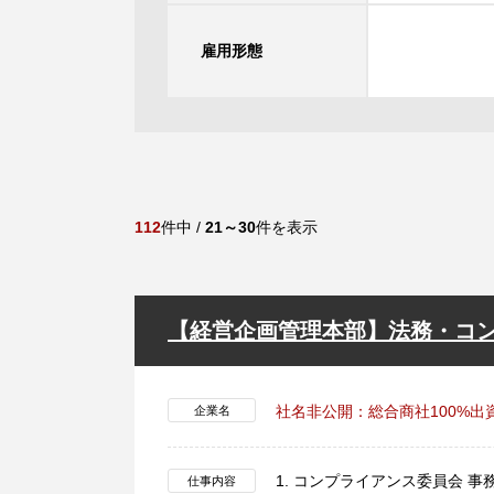
雇用形態
112
件中 /
21～30
件を表示
【経営企画管理本部】法務・コ
社名非公開：総合商社100%出
企業名
1. コンプライアンス委員会 
仕事内容