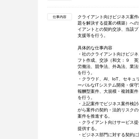
クライアント向けビジネス案件
仕事内容
題を解決する提案の構築）への
イアントとの契約交渉、当該プ
支援等を行う。
具体的な仕事内容
・社のクライアント向けビジネ
フト作成、交渉（和文：９ 英
労働法、競争法、外為法、業法
を行う。
・クラウド、AI、IoT、セ
ーバルなITシステム開発・保
報酬型案件、大規模・複雑案件
を行う。
・上記案件でビジネス案件検討
がら案件の契約・法的リスクの
案件を推進する。
・クライアント向けサービス提
提供する。
・ビジネス部門に対する契約に