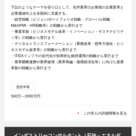
下記のようなテーマを切り口として、化学業界のお客様の企業変革と
企業価値向上を全面的に支援する。
・経営戦略（ビジョン/ポートフォリオ戦略・グローバル戦略・
M&A/PMI・HR戦略等）の戦略から実行まで
・事業革新（ビジネスモデル改革・イノベーション・サステナビリテ
ィ等）の戦略から実行まで
・デジタルトランスフォーメーション（業務改革・競争力強化・ビジ
ネスモデル改革等）の戦略から実行まで
・IT/DXインフラの近代化や効率的な維持運用の戦略から実行まで
・業界横断連携や業界破壊（業界再編・循環経済化等）に向けた産業
革新の戦略から実行まで
想定年収
500万～2000万円
この求人の詳細情報を見る
インダストリーコンサルタント（石油・エネルギ