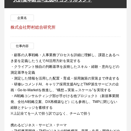
企業名
株式会社野村総合研究所
仕事内容
・顧客の人事戦略・人事業務プロセスを詳細に理解し、課題とあるべ
き姿を定義したうえでAI活用方針を策定する
・クライアント独自の判断基準を反映したスキル・経験・意向などの
測定基準を定義
・測定した情報を活用した配置・育成・採用施策の実装まで伴走する
・研修レコメンドAI、キャリア採用支援AIなどTMP派生サービスの企
画・Go-to-Marketを推進し、“構想→実装→スケール”を実現する
・AI戦略コンサルティング部が手がける他プロジェクト（新規事業開
発、全社AI戦略立案、DX再構築など）にも参画し、TMPに閉じない
経験とナレッジを蓄積する
※上記全てを一人で担う訳ではなく、チームで担う
携わるビジネス・サービス・テーマ