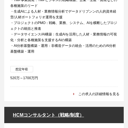
・TMP事業開発：TMPビジネスの戦略構築、営業・生産・開発などの
各種施策のリード
・生成AIによる人材・業務情報分析でデータドリブンンの人的資本経
営/人材ポートフォリオ運用を支援
・プロジェクトのPMO：戦略、業務、システム、AIを横断したプロジ
ェクトの統括と推進
・データサイエンス/AI構築：生成AIを活用した人材・業務情報の可視
化・分析と各種施策を支援するAIの構築
・AI分析基盤構築・運用：非構造データの統合・活用のためのAI分析
基盤構築・運用
想定年収
520万～1700万円
この求人の詳細情報を見る
HCMコンサルタント（戦略/制度）