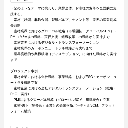
下記のようなテーマに携わり、業界全体、お客様の変革を全面的に支
援する。
・素材（鉄鋼、非鉄金属、製紙パルプ、セメント等）業界の産業別成
長戦略
・素材業界におけるグローバル戦略（市場開拓・グローバルSCM）・
PMI（M&A後の戦略～実行支援、組織改革）の戦略から実行まで
・素材業界におけるデジタル・トランスフォーメーション
・素材業界のカーボンニュートラル戦略から実行まで
・業界横断的や業界破壊（ディスラプション）に向けた戦略から実行
まで
プロジェクト事例
・素材企業における全社戦略、事業戦略、およびESG・カーボンニュ
ートラル戦略立案
・素材企業における全社デジタルトランスフォーメーション（戦略・
PoC・実行）
・PMIによるグローバル戦略（グローバルSCM、組織統合）立案
・素材-川下（需要家）企業との企業横断バーチャルSCM、プラット
フォーム構築