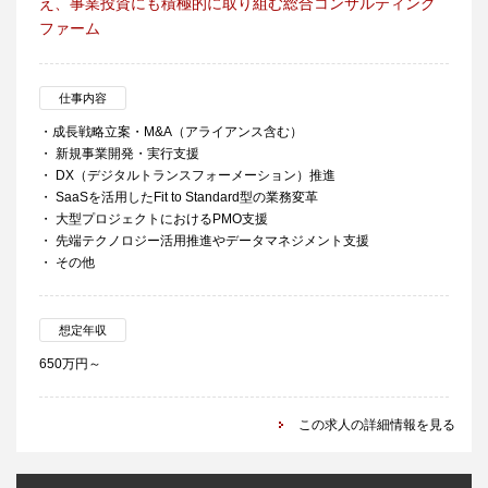
え、事業投資にも積極的に取り組む総合コンサルティング
ファーム
仕事内容
・成長戦略立案・M&A（アライアンス含む）
・ 新規事業開発・実行支援
・ DX（デジタルトランスフォーメーション）推進
・ SaaSを活用したFit to Standard型の業務変革
・ 大型プロジェクトにおけるPMO支援
・ 先端テクノロジー活用推進やデータマネジメント支援
・ その他
想定年収
650万円～
この求人の詳細情報を見る