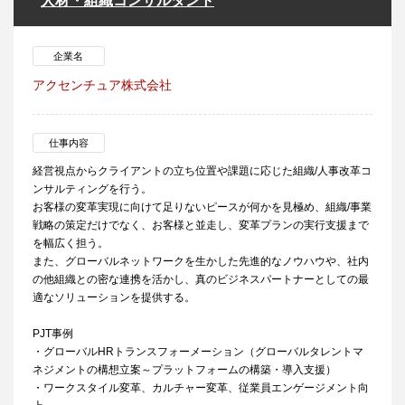
人材・組織コンサルタント
企業名
アクセンチュア株式会社
仕事内容
経営視点からクライアントの立ち位置や課題に応じた組織/人事改革コ
ンサルティングを行う。
お客様の変革実現に向けて足りないピースが何かを見極め、組織/事業
戦略の策定だけでなく、お客様と並走し、変革プランの実行支援まで
を幅広く担う。
また、グローバルネットワークを生かした先進的なノウハウや、社内
の他組織との密な連携を活かし、真のビジネスパートナーとしての最
適なソリューションを提供する。
PJT事例
・グローバルHRトランスフォーメーション（グローバルタレントマ
ネジメントの構想立案～プラットフォームの構築・導入支援）
・ワークスタイル変革、カルチャー変革、従業員エンゲージメント向