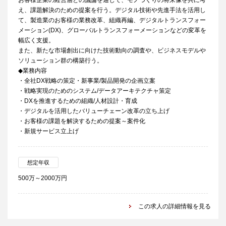
お客様企業の経営層との議論を通じて、モノづくりの将来像を共に考
え、課題解決のための提案を行う。デジタル技術や先進手法を活用し
て、製造業のお客様の業務改革、組織再編、デジタルトランスフォー
メーション(DX)、グローバルトランスフォーメーションなどの変革を
幅広く支援。
また、新たな市場創出に向けた技術動向の調査や、ビジネスモデルや
ソリューション群の構築行う。
◆業務内容
・全社DX戦略の策定・新事業/製品開発の企画立案
・戦略実現のためのシステム/データアーキテクチャ策定
・DXを推進するための組織/人材設計・育成
・デジタルを活用したバリューチェーン改革の立ち上げ
・お客様の課題を解決するための提案～案件化
・新規サービス立上げ
想定年収
500万～2000万円
この求人の詳細情報を見る