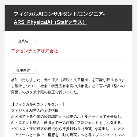
フィジカルAIコンサルタント/エンジニア‐
ARS_PhysicalAI（Staffクラス）
企業名
アクセンチュア株式会社
仕事内容
承知いたしました。元の原文（表現・文章構造）を可能な限りそのま
ま維持しつつ、「社名・特定固有名詞の抽象化」と「言い切り型への
変更」のみを最小限の修正で行いました。
【フィジカルAIコンサルタント】
フィジカルAI導入の全体指揮
お客様である企業の経営課題から現場のボトルネックまでを分析し、
AI・ロボット導入・運用まで一気通貫にプロジェクトをけん引する。
ビジネス・技術双方の視点から投資対効果（ROI）を算出し、エンジ
ニアチームと一体で、構想を「動く現実」へと導くプロジェクトマネ