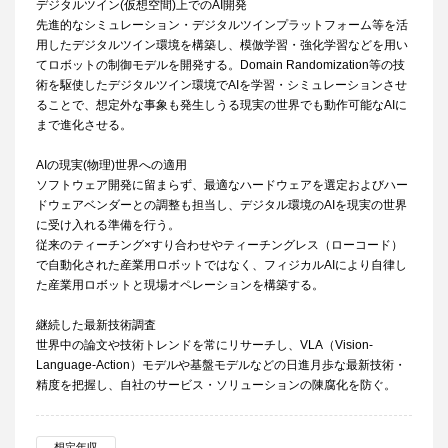
デジタルツイン(仮想空間)上でのAI開発
先進的なシミュレーション・デジタルツインプラットフォーム等を活
用したデジタルツイン環境を構築し、模倣学習・強化学習などを用い
てロボットの制御モデルを開発する。Domain Randomization等の技
術を駆使したデジタルツイン環境でAIを学習・シミュレーションさせ
ることで、想定外な事象も発生しうる現実の世界でも動作可能なAIに
まで進化させる。
AIの現実(物理)世界への適用
ソフトウェア開発に留まらず、最適なハードウェアを選定およびハー
ドウェアベンダーとの調整も担当し、デジタル環境のAIを現実の世界
に受け入れる準備を行う。
従来のティーチング×すり合わせやティーチングレス（ローコード）
で自動化された産業用ロボットではなく、フィジカルAIにより自律し
た産業用ロボットと現場オペレーションを構築する。
継続した最新技術調査
世界中の論文や技術トレンドを常にリサーチし、VLA（Vision-
Language-Action）モデルや基盤モデルなどの日進月歩な最新技術・
精度を把握し、自社のサービス・ソリューションの陳腐化を防ぐ。
想定年収