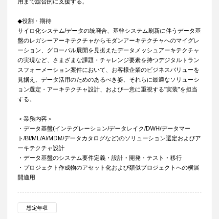
用まで総合的に支援する。
◆役割・期待
サイロ化システム/データの統廃合、基幹システム刷新に伴うデータ基
盤のレガシーアーキテクチャからモダンアーキテクチャへのマイグレ
ーション、グローバル展開を見据えたデータメッシュアーキテクチャ
の実現など、さまざまな課題・チャレンジ要素を持つデジタルトラン
スフォーメーション案件において、お客様企業のビジネスバリューを
見据え、データ活用のためのあるべき姿、それらに最適なソリューシ
ョン選定・アーキテクチャ設計、および一意に重視する"実装"を担当
する。
＜業務内容＞
・データ基盤(インテグレーション/データレイク/DWH/データマー
ト/BI/ML/AI/MDM/データカタログなど)のソリューション選定およびア
ーキテクチャ設計
・データ基盤のシステム要件定義・設計・開発・テスト・移行
・プロジェクト作成物のアセット化および類似プロジェクトへの横展
開適用
想定年収