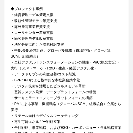
◆プロジェクト事例
・経営管理モデル策定支援
・収益性管理モデル策定支援
・海外発電事業投資支援
・コールセンター変革支援
・顧客管理モデル改革支援
・法的分離に向けた課題検討支援
・中期/長期経営計画、グローバル戦略（市場開拓・グローバル
SCM、組織統合）
・全社デジタルトランスフォーメーションの戦略・PoC(概念実証)・
実行（SCM・マーケ・R&D・生産・経営デジタル化）
・データドリブンの利益改善/コスト削減
・BPR/BPOによる抜本的な本社業務効率化
・デジタル技術を活用したビジネスモデル革新
・基幹システム刷新・データプラットフォームの構築
・サーキュラーエコノミープラットフォームの構築
・PMIによる事業・機能戦略（グローバルSCM、組織統合）立案から
実行
・リテール向けのデジタルマーケティング
・再生可能エネルギー戦略立案
・全社戦略、事業戦略、およびESG・カーボンニュートラル戦略立案