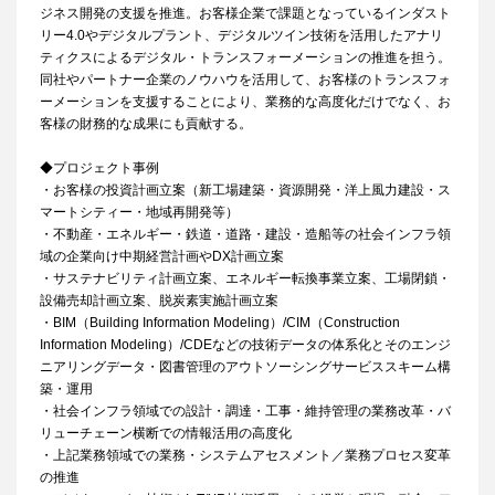
ジネス開発の支援を推進。お客様企業で課題となっているインダスト
リー4.0やデジタルプラント、デジタルツイン技術を活用したアナリ
ティクスによるデジタル・トランスフォーメーションの推進を担う。
同社やパートナー企業のノウハウを活用して、お客様のトランスフォ
ーメーションを支援することにより、業務的な高度化だけでなく、お
客様の財務的な成果にも貢献する。
◆プロジェクト事例
・お客様の投資計画立案（新工場建築・資源開発・洋上風力建設・ス
マートシティー・地域再開発等）
・不動産・エネルギー・鉄道・道路・建設・造船等の社会インフラ領
域の企業向け中期経営計画やDX計画立案
・サステナビリティ計画立案、エネルギー転換事業立案、工場閉鎖・
設備売却計画立案、脱炭素実施計画立案
・BIM（Building Information Modeling）/CIM（Construction
Information Modeling）/CDEなどの技術データの体系化とそのエンジ
ニアリングデータ・図書管理のアウトソーシングサービススキーム構
築・運用
・社会インフラ領域での設計・調達・工事・維持管理の業務改革・バ
リューチェーン横断での情報活用の高度化
・上記業務領域での業務・システムアセスメント／業務プロセス変革
の推進