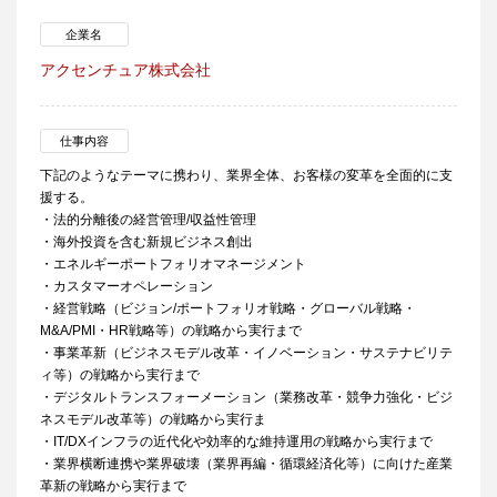
企業名
アクセンチュア株式会社
仕事内容
下記のようなテーマに携わり、業界全体、お客様の変革を全面的に支
援する。
・法的分離後の経営管理/収益性管理
・海外投資を含む新規ビジネス創出
・エネルギーポートフォリオマネージメント
・カスタマーオペレーション
・経営戦略（ビジョン/ポートフォリオ戦略・グローバル戦略・
M&A/PMI・HR戦略等）の戦略から実行まで
・事業革新（ビジネスモデル改革・イノベーション・サステナビリテ
ィ等）の戦略から実行まで
・デジタルトランスフォーメーション（業務改革・競争力強化・ビジ
ネスモデル改革等）の戦略から実行ま
・IT/DXインフラの近代化や効率的な維持運用の戦略から実行まで
・業界横断連携や業界破壊（業界再編・循環経済化等）に向けた産業
革新の戦略から実行まで