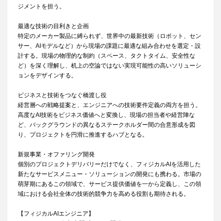
ジメントを担う。
最適な技術の目利きと企画
特定のメーカー製品に縛られず、世界中の最新技術（ロボット、セン
サー、AIモデルなど）から現場の課題に最適な組み合わせを選定・設
計する。現場の物理的な制約（スペース、タクトタイム、安全性な
ど）を深く理解し、机上の空論ではない実現可能性の高いソリューシ
ョンをデザインする。
ビジネスと技術をつなぐ橋渡し役
経営層への戦略提案と、エンジニアへの技術要件定義の両方を担う。
高度なAI技術をビジネス価値へと変換し、現場の担当者や経営陣な
ど、バックグラウンドの異なるステークホルダー間の合意形成を図
り、プロジェクトを円滑に推進するハブとなる。
新規事業・オファリング開発
個別のプロジェクトデリバリーだけでなく、フィジカルAIを活用した
新たなサービスメニュー・ソリューションの開発にも携わる。市場の
萌芽期にあるこの領域で、サービス提供価値を一から定義し、この領
域における会社全体の技術的競争力を高める役割も期待される。
【フィジカルAIエンジニア】