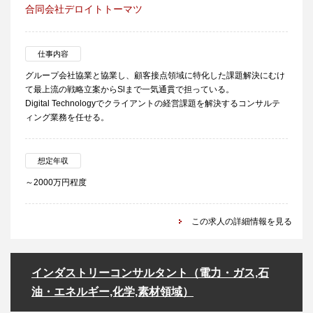
合同会社デロイトトーマツ
仕事内容
グループ会社協業と協業し、顧客接点領域に特化した課題解決にむけ
て最上流の戦略立案からSlまで一気通貫で担っている。
Digital Technologyでクライアントの経営課題を解決するコンサルテ
ィング業務を任せる。
想定年収
～2000万円程度
この求人の詳細情報を見る
インダストリーコンサルタント（電力・ガス,石
油・エネルギー,化学,素材領域）