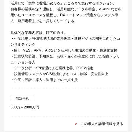
活用して「実際に現場が変わる」ところまで実行するポジション。
お客様の業務を深く理解し、活用可能なデータを特定。AIやIoTなどを
用いたユースケースを構想し、DXロードマップ策定からシステム導
入・運用定着までを一貫してリードする。
具体的な業務内容は、以下の通り。
・生産現場／設備管理領域の業務改革・新規ビジネス開発に向けたコ
ンサルティング
・IoT、MES、APM、ARなどを活用した現場の自動化・最適化支援
・設備状態監視、予知保全、点検・保守の高度化に向けた提案・ソリ
ューション導入
・データ分析・KPI管理による業務改善、PDCA推進
・設備管理システムやGIS連携によるコスト削減・安全性向上
・企画～設計～導入～運用までの一貫支援
想定年収
500万～2000万円
この求人の詳細情報を見る