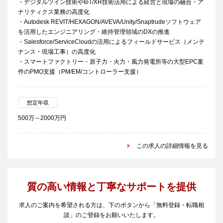
・デジタルツイン技術やIoT/XR技術活用による経営と現場の融合・ア
ナリティクス業務の高度化
・Autodesk REVIT/HEXAGON/AVEVA/Unity/Snaptrudeソフトウェア
を活用したエンジニアリング・維持管理領域のDXの推進
・Salesforce/ServiceCloudの活用によるフィールドサービス（メンテ
ナンス・現場工事）の高度化
・スマートファクトリー・原子力・火力・風力発電所等の大型EPC案
件のPMO支援（PM/EM/コントローラー支援）
想定年収
500万～2000万円
この求人の詳細情報を見る
質の高い情報と丁寧なサポートを提供
求人のご案内を希望される方は、下のボタンから「無料登録・転職相
談」のご登録をお願いいたします。