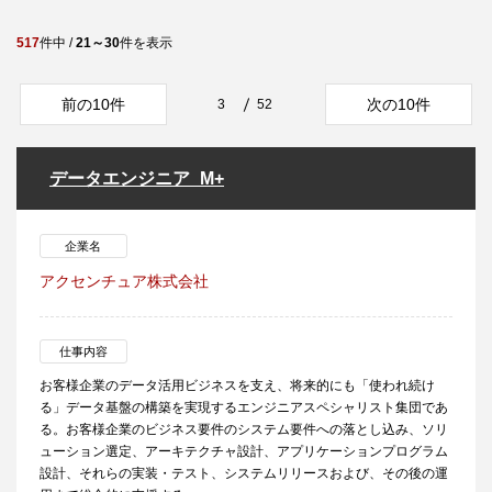
517
件中 /
21～30
件を表示
前の10件
次の10件
3
52
データエンジニア_M+
企業名
アクセンチュア株式会社
仕事内容
お客様企業のデータ活用ビジネスを支え、将来的にも「使われ続け
る」データ基盤の構築を実現するエンジニアスペシャリスト集団であ
る。お客様企業のビジネス要件のシステム要件への落とし込み、ソリ
ューション選定、アーキテクチャ設計、アプリケーションプログラム
設計、それらの実装・テスト、システムリリースおよび、その後の運