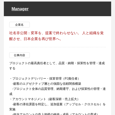
Manager
企業名
社名非公開：変革を、提案で終わらせない。 人と組織を覚
醒させ、日本企業を再び世界へ。
仕事内容
プロジェクトの最高責任者として、品質・納期・採算性を管理・達成
する
・プロジェクトデリバリー・採算管理（PJ責任者）
-顧客のエグゼクティブ層との強固な信頼関係構築
-プロジェクト全体の品質管理、納期遵守、および採算性の管理・達
成
・アカウントマネジメント（顧客深耕・売上拡大）
-顧客の潜在課題を特定し、追加提案（アップセル・クロスセル）を
実施
-担当アカウントの売上規模の維持・成長（アカウントの育成）