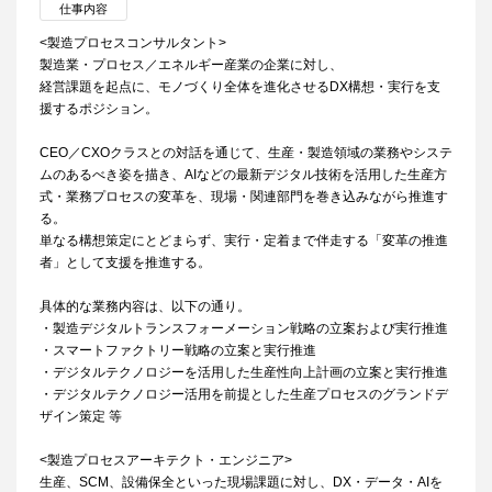
仕事内容
<製造プロセスコンサルタント>
製造業・プロセス／エネルギー産業の企業に対し、
経営課題を起点に、モノづくり全体を進化させるDX構想・実行を支
援するポジション。
CEO／CXOクラスとの対話を通じて、生産・製造領域の業務やシステ
ムのあるべき姿を描き、AIなどの最新デジタル技術を活用した生産方
式・業務プロセスの変革を、現場・関連部門を巻き込みながら推進す
る。
単なる構想策定にとどまらず、実行・定着まで伴走する「変革の推進
者」として支援を推進する。
具体的な業務内容は、以下の通り。
・製造デジタルトランスフォーメーション戦略の立案および実行推進
・スマートファクトリー戦略の立案と実行推進
・デジタルテクノロジーを活用した生産性向上計画の立案と実行推進
・デジタルテクノロジー活用を前提とした生産プロセスのグランドデ
ザイン策定 等
<製造プロセスアーキテクト・エンジニア>
生産、SCM、設備保全といった現場課題に対し、DX・データ・AIを