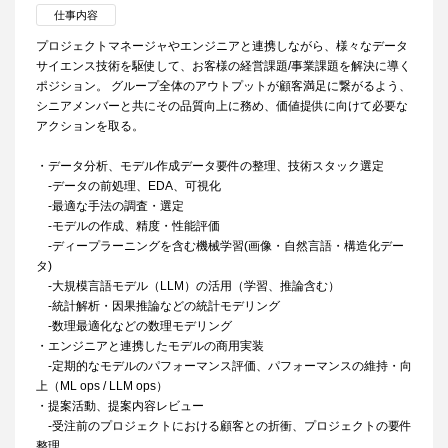
仕事内容
プロジェクトマネージャやエンジニアと連携しながら、様々なデータ
サイエンス技術を駆使して、お客様の経営課題/事業課題を解決に導く
ポジション。 グループ全体のアウトプットが顧客満足に繋がるよう、
シニアメンバーと共にその品質向上に務め、価値提供に向けて必要な
アクションを取る。
・データ分析、モデル作成データ要件の整理、技術スタック選定
-データの前処理、EDA、可視化
-最適な手法の調査・選定
-モデルの作成、精度・性能評価
-ディープラーニングを含む機械学習(画像・自然言語・構造化デー
タ)
-大規模言語モデル（LLM）の活用（学習、推論含む）
-統計解析・因果推論などの統計モデリング
-数理最適化などの数理モデリング
・エンジニアと連携したモデルの商用実装
-定期的なモデルのパフォーマンス評価、パフォーマンスの維持・向
上（ML ops / LLM ops）
・提案活動、提案内容レビュー
-受注前のプロジェクトにおける顧客との折衝、プロジェクトの要件
整理