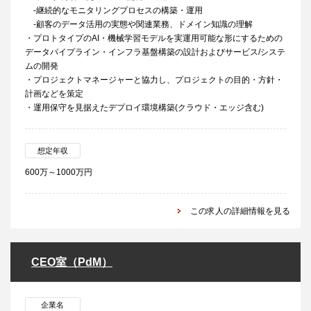
-継続的なモニタリングプロセスの構築・運用
-顧客のデータ活用の実態や関連業務、ドメイン知識の理解
・プロトタイプのAI・機械学習モデルを実運用可能な形にするための
データパイプライン・インフラ基盤構築の設計およびサービス/システ
ムの開発
・プロジェクトマネージャーと協力し、プロジェクトの目的・方針・
計画などを策定
・運用保守を見据えたデプロイ環境構築(クラウド・エッジ含む)
想定年収
600万～1000万円
この求人の詳細情報を見る
CEO室（PdM）
企業名