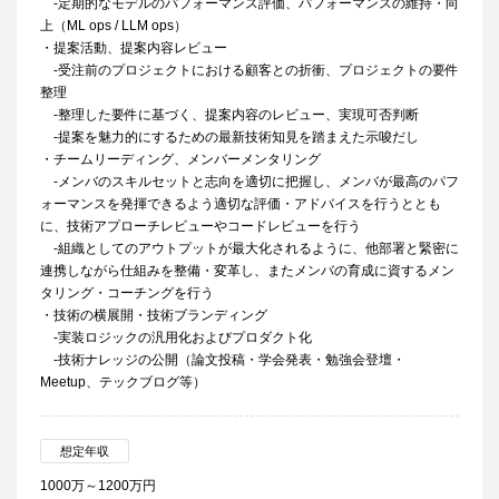
-定期的なモデルのパフォーマンス評価、パフォーマンスの維持・向
上（ML ops / LLM ops）
・提案活動、提案内容レビュー
-受注前のプロジェクトにおける顧客との折衝、プロジェクトの要件
整理
-整理した要件に基づく、提案内容のレビュー、実現可否判断
-提案を魅力的にするための最新技術知見を踏まえた示唆だし
・チームリーディング、メンバーメンタリング
-メンバのスキルセットと志向を適切に把握し、メンバが最高のパフ
ォーマンスを発揮できるよう適切な評価・アドバイスを行うととも
に、技術アプローチレビューやコードレビューを行う
-組織としてのアウトプットが最大化されるように、他部署と緊密に
連携しながら仕組みを整備・変革し、またメンバの育成に資するメン
タリング・コーチングを行う
・技術の横展開・技術ブランディング
-実装ロジックの汎用化およびプロダクト化
-技術ナレッジの公開（論文投稿・学会発表・勉強会登壇・
Meetup、テックブログ等）
想定年収
1000万～1200万円