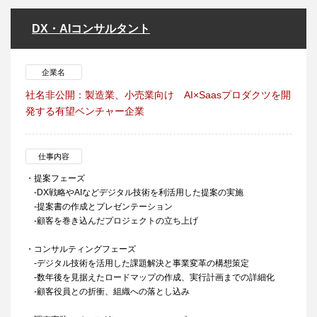
DX・AIコンサルタント
企業名
社名非公開：製造業、小売業向け AI×Saasプロダクツを開
発する有望ベンチャー企業
仕事内容
・提案フェーズ
-DX戦略やAIなどデジタル技術を利活用した提案の実施
-提案書の作成とプレゼンテーション
-顧客を巻き込んだプロジェクトの立ち上げ
・コンサルティングフェーズ
-デジタル技術を活用した課題解決と事業変革の構想策定
-数年後を見据えたロードマップの作成、実行計画までの詳細化
-顧客役員との折衝、組織への落とし込み