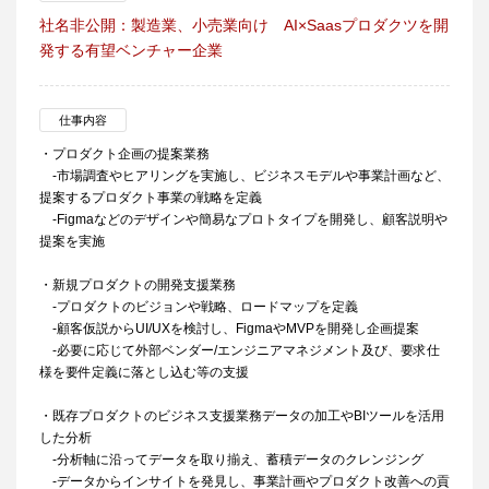
社名非公開：製造業、小売業向け AI×Saasプロダクツを開
発する有望ベンチャー企業
仕事内容
・プロダクト企画の提案業務
-市場調査やヒアリングを実施し、ビジネスモデルや事業計画など、
提案するプロダクト事業の戦略を定義
-Figmaなどのデザインや簡易なプロトタイプを開発し、顧客説明や
提案を実施
・新規プロダクトの開発支援業務
-プロダクトのビジョンや戦略、ロードマップを定義
-顧客仮説からUI/UXを検討し、FigmaやMVPを開発し企画提案
-必要に応じて外部ベンダー/エンジニアマネジメント及び、要求仕
様を要件定義に落とし込む等の支援
・既存プロダクトのビジネス支援業務データの加工やBIツールを活用
した分析
-分析軸に沿ってデータを取り揃え、蓄積データのクレンジング
-データからインサイトを発見し、事業計画やプロダクト改善への貢