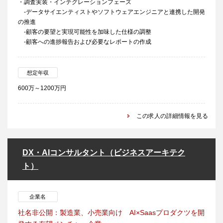
・調査実装・インテグレーションフェーズ
-データサイエンティストやソフトウェアエンジニアと連携した開発
の推進
-顧客の要望と実現可能性を加味した仕様の調整
-顧客への進捗報告および必要なレポートの作成
想定年収
600万～1200万円
この求人の詳細情報を見る
DX・AIコンサルタント（ビジネスアーキテク
ト）
企業名
社名非公開：製造業、小売業向け AI×Saasプロダクツを開