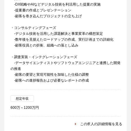
-DX戦略やAIなどデジタル技術を利活用した提案の実施
-提案書の作成とプレゼンテーション
-顧客を巻き込んだプロジェクトの立ち上げ
・コンサルティングフェーズ
-デジタル技術を活用した課題解決と事業変革の構想策定
-数年後を見据えたロードマップの作成、実行計画までの詳細化
-顧客役員との折衝、組織への落とし込み
・調査実装・インテグレーションフェーズ
-データサイエンティストやソフトウェアエンジニアと連携した開発
の推進
-顧客の要望と実現可能性を加味した仕様の調整
-顧客への進捗報告および必要なレポートの作成
想定年収
600万～1200万円
この求人の詳細情報を見る