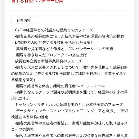
発する有望ベンチャー企業
仕事内容
・CxOや経営陣との対話から提案までのフェーズ
-顧客企業の成長戦略に沿った新規事業や技術課題の解決策の提案
（DX戦略やAIなどデジタル技術を活用した提案）
-稟議書や提案書などの作成と、プレゼンテーションの実施
-顧客を巻き込んだプロジェクトの立ち上げ
・成長戦略立案と新規事業開発のフェーズ
-顧客が未来に必要とされる姿について、数年先を見据えた成長戦略
の構想の策定（デジタル技術を駆使して課題を解決し、事業を変革す
る構想を策定）
-顧客の経営陣と伴走、組織の責任者へのインストール
-初期的なモックアップ開発や説明動画を通じて、経営陣の未来の具
現化に伴走
・ミッションクリティカルな領域を中心とした本格実装のフェーズ
-データサイエンティストやソフトウェアエンジニアと連携し、技術
検証と本番開発の推進
-顧客の経営陣や責任者の要望と、実現可能性を加味した取り組みス
コープの調整
-顧客の経営陣や責任者への進捗報告および必要な報告資料・総括資