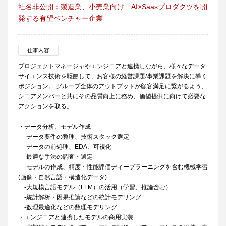
社名非公開：製造業、小売業向け AI×Saasプロダクツを開
発する有望ベンチャー企業
仕事内容
プロジェクトマネージャやエンジニアと連携しながら、様々なデータ
サイエンス技術を駆使して、お客様の経営課題/事業課題を解決に導く
ポジション。 グループ全体のアウトプットが顧客満足に繋がるよう、
シニアメンバーと共にその品質向上に務め、価値提供に向けて必要な
アクションを取る。
・データ分析、モデル作成
-データ要件の整理、技術スタック選定
-データの前処理、EDA、可視化
-最適な手法の調査・選定
-モデルの作成、精度・性能評価ディープラーニングを含む機械学習
(画像・自然言語・構造化データ)
-大規模言語モデル（LLM）の活用（学習、推論含む）
-統計解析・因果推論などの統計モデリング
-数理最適化などの数理モデリング
・エンジニアと連携したモデルの商用実装