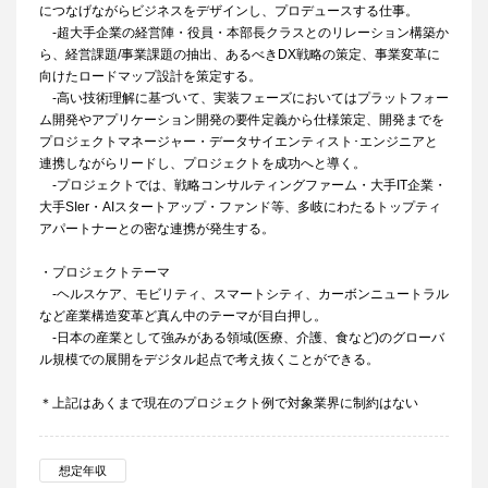
につなげながらビジネスをデザインし、プロデュースする仕事。
-超大手企業の経営陣・役員・本部長クラスとのリレーション構築か
ら、経営課題/事業課題の抽出、あるべきDX戦略の策定、事業変革に
向けたロードマップ設計を策定する。
-高い技術理解に基づいて、実装フェーズにおいてはプラットフォー
ム開発やアプリケーション開発の要件定義から仕様策定、開発までを
プロジェクトマネージャー・データサイエンティスト･エンジニアと
連携しながらリードし、プロジェクトを成功へと導く。
-プロジェクトでは、戦略コンサルティングファーム・大手IT企業・
大手SIer・AIスタートアップ・ファンド等、多岐にわたるトップティ
アパートナーとの密な連携が発生する。
・プロジェクトテーマ
-ヘルスケア、モビリティ、スマートシティ、カーボンニュートラル
など産業構造変革ど真ん中のテーマが目白押し。
-日本の産業として強みがある領域(医療、介護、食など)のグローバ
ル規模での展開をデジタル起点で考え抜くことができる。
＊上記はあくまで現在のプロジェクト例で対象業界に制約はない
想定年収