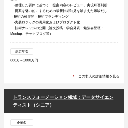
-整理した要件に基づく、提案内容のレビュー、実現可否判断
-提案を魅力的にするための最新技術知見を踏まえた示唆だし
・技術の横展開・技術ブランディング
-実装ロジックの汎用化およびプロダクト化
-技術ナレッジの公開（論文投稿・学会発表・勉強会登壇・
Meetup、テックブログ等）
想定年収
600万～1000万円
この求人の詳細情報を見る
トランスフォーメーション領域：データサイエン
ティスト（シニア）
企業名