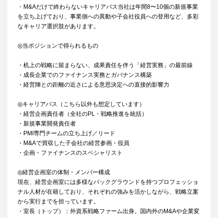
・M&Aだけで終わらないキャリアパス当社は年間8〜10個の新規事業
を立ち上げており、事業側への異動や子会社役員への登用など、多彩
なキャリア選択肢があります。
◎当ポジションで得られるもの
・机上の戦略に留まらない、成果責任を伴う「経営実務」の最前線
・成長企業でのファイナンス実務とガバナンス構築
・経営陣との距離の近さによる意思決定への直接的影響力
◎キャリアパス（こちら以外も想定しています）
・経営企画責任者（全社のPL・戦略推進を統括）
・新規事業開発責任者
・PMI専門チームの立ち上げ／リード
・M&Aで買収した子会社の経営参画・役員
・企画・ファイナンスのスペシャリスト
◎経営企画室の体制・メンバー構成
現在、経営企画室には多様なバックグラウンドを持つプロフェッショ
ナル人材が在籍しており、それぞれの強みを活かしながら、戦略立案
から実行までを担っています。
・室長（トップ）：外資系戦略ファーム出身。国内外のM&Aや企業変