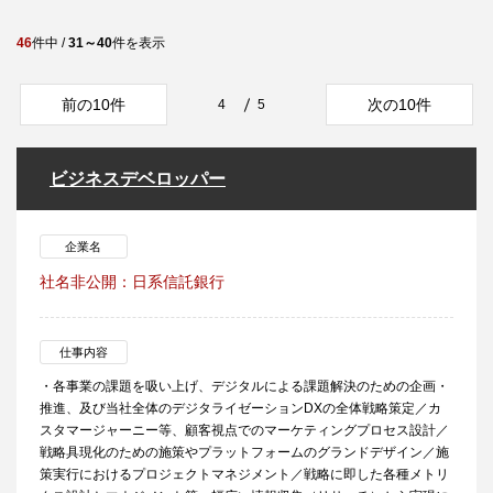
46
件中 /
31～40
件を表示
前の10件
次の10件
4
5
ビジネスデベロッパー
企業名
社名非公開：日系信託銀行
仕事内容
・各事業の課題を吸い上げ、デジタルによる課題解決のための企画・
推進、及び当社全体のデジタライゼーションDXの全体戦略策定／カ
スタマージャーニー等、顧客視点でのマーケティングプロセス設計／
戦略具現化のための施策やプラットフォームのグランドデザイン／施
策実行におけるプロジェクトマネジメント／戦略に即した各種メトリ