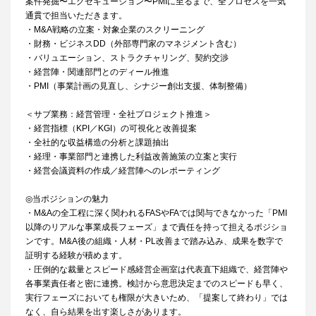
案件発掘〜エグゼキューション〜PMIに至るまで、全プロセスを一気
通貫で担当いただきます。
・M&A戦略の立案・対象企業のスクリーニング
・財務・ビジネスDD（外部専門家のマネジメント含む）
・バリュエーション、ストラクチャリング、契約交渉
・経営陣・関連部門とのディール推進
・PMI（事業計画の見直し、シナジー創出支援、体制整備）
＜サブ業務：経営管理・全社プロジェクト推進＞
・経営指標（KPI／KGI）の可視化と改善提案
・全社的な収益構造の分析と課題抽出
・経理・事業部門と連携した利益改善施策の立案と実行
・経営会議資料の作成／経営陣へのレポーティング
◎当ポジションの魅力
・M&Aの全工程に深く関われるFASやFAでは関与できなかった「PMI
以降のリアルな事業成長フェーズ」まで責任を持って担えるポジショ
ンです。M&A後の組織・人材・PL改善まで踏み込み、成果を数字で
証明する経験が積めます。
・圧倒的な裁量とスピード感経営企画室は代表直下組織で、経営陣や
各事業責任者と密に連携。検討から意思決定までのスピードも早く、
実行フェーズにおいても権限が大きいため、「提案して終わり」では
なく、自ら結果を出す楽しさがあります。