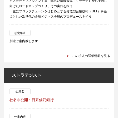
クス設計とマネジメント等、幅広い情報収集（リサーチ）から実現に
向けたロードマップづくり、その実行を担う
・主にブロックチェーンをはじめとする分散型台帳技術（DLT）を基
点とした次世代の金融ビジネス全般のプロデュースを担う
想定年収
別途ご案内致します
この求人の詳細情報を見る
ストラテジスト
企業名
社名非公開：日系信託銀行
仕事内容