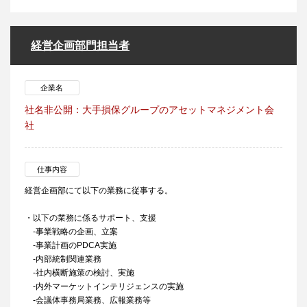
経営企画部門担当者
企業名
社名非公開：大手損保グループのアセットマネジメント会
社
仕事内容
経営企画部にて以下の業務に従事する。
・以下の業務に係るサポート、支援
-事業戦略の企画、立案
-事業計画のPDCA実施
-内部統制関連業務
-社内横断施策の検討、実施
-内外マーケットインテリジェンスの実施
-会議体事務局業務、広報業務等