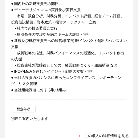
● 国内外の新規投資先の開拓
● デューデリジェンスの実行及び実行支援
- 市場・競合分析、財務分析、インパクト評価、経営チーム評価、
投資仮説構築、資本政策・投資ストラクチャー立案
- 社内での投資委員会実行
- 取引条件の交渉や契約スキームの設計・実行
● 新規及び既存投資先への経営/事業開発/インパクト創出のハンズオン
支援
- 成長戦略の推進、財務パフォーマンスの最適化、インパクト創出
の支援
- 投資先社外取締役としての、経営戦略づくり・組織構築 など
● IPOやM&Aを通じたイグジット戦略の立案・実行
● 当社の投資ガバナンスに則ったコンプライアンス、レポーティン
グ、リスク管理
● 当社組織課題に対する取り組み
想定年収
別途ご案内いたします
この求人の詳細情報を見る