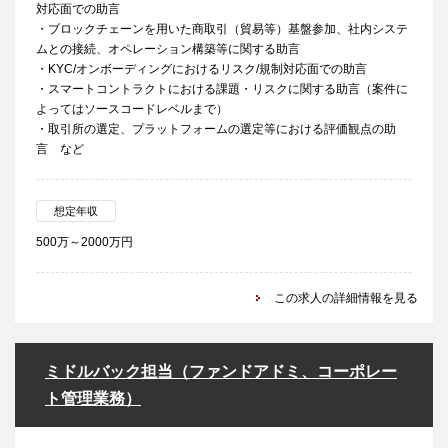
対応面での助言
・ブロックチェーンを用いた商取引（貿易等）基盤参加、社内システ
ムとの接続、オペレーション構築等に関する助言
・KYC/オンボーディングにおけるリスク/規制対応面での助言
・スマートコントラクトにおける課題・リスクに関する助言（案件に
よってはソースコードレベルまで）
・取引所の選定、プラットフォームの選定等における評価観点の助
言 など
想定年収
500万～2000万円
この求人の詳細情報を見る
ミドルバック担当（ファンドアドミ、コーポレー
ト管理業務）