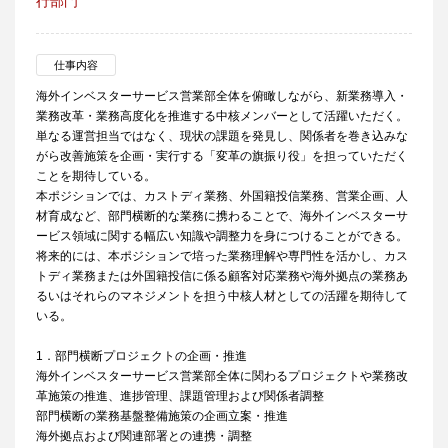
行部門
仕事内容
海外インベスターサービス営業部全体を俯瞰しながら、新業務導入・
業務改革・業務高度化を推進する中核メンバーとして活躍いただく。
単なる運営担当ではなく、現状の課題を発見し、関係者を巻き込みな
がら改善施策を企画・実行する「変革の旗振り役」を担っていただく
ことを期待している。
本ポジションでは、カストディ業務、外国籍投信業務、営業企画、人
材育成など、部門横断的な業務に携わることで、海外インベスターサ
ービス領域に関する幅広い知識や調整力を身につけることができる。
将来的には、本ポジションで培った業務理解や専門性を活かし、カス
トディ業務または外国籍投信に係る顧客対応業務や海外拠点の業務あ
るいはそれらのマネジメントを担う中核人材としての活躍を期待して
いる。
1．部門横断プロジェクトの企画・推進
海外インベスターサービス営業部全体に関わるプロジェクトや業務改
革施策の推進、進捗管理、課題管理および関係者調整
部門横断の業務基盤整備施策の企画立案・推進
海外拠点および関連部署との連携・調整