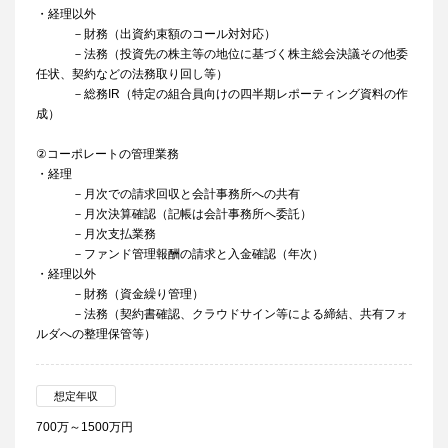
・経理以外
－財務（出資約束額のコール対対応）
－法務（投資先の株主等の地位に基づく株主総会決議その他委
任状、契約などの法務取り回し等）
－総務IR（特定の組合員向けの四半期レポーティング資料の作
成）
②コーポレートの管理業務
・経理
－月次での請求回収と会計事務所への共有
－月次決算確認（記帳は会計事務所へ委託）
－月次支払業務
－ファンド管理報酬の請求と入金確認（年次）
・経理以外
－財務（資金繰り管理）
－法務（契約書確認、クラウドサイン等による締結、共有フォ
ルダへの整理保管等）
想定年収
700万～1500万円