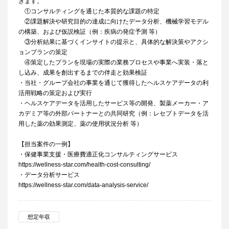
きます。
①コンサルティングを通じた本質的な課題の特定
②課題解決や研究目的の達成に向けたデータ分析、機械学習モデル
の構築、および仮説検証（例：疾病の発症予測 等）
③分析結果に基づくインサイトの提示と、具体的な解決策やアクシ
ョンプランの策定
④策定したプランを現場の実際の業務プロセスや事業へ実装・落と
し込み、成果を創出するまでの伴走と効果検証
・当社・グループ会社の事業を通じて獲得したヘルスケアデータの利
活用戦略の策定および実行
・ヘルスケアデータを活用したサービス等の開発、製薬メーカー・ア
カデミア等の外部パートナーとの共同研究（例：レセプトデータを活
用した薬の効果測定、薬の使用状況分析 等）
【担当案件の一例】
・保健事業支援・医療費適正化コンサルティングサービス
https://wellness-star.com/health-cost-consulting/
・データ分析サービス
https://wellness-star.com/data-analysis-service/
想定年収