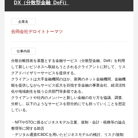
DX（分散型金融_DeFi）
企業名
合同会社デロイトトーマツ
仕事内容
分散台帳技術を基盤とする金融サービス（分散型金融、Defi）を利用
して新しいビジネスへ取組もうとされるクライアントに対して、リス
クアドバイザリーサービスを提供する。
クライアントは大手金融機関のほか、新興のネット金融機関、金融機
能を提供しながらサービス拡大を目指す非金融の事業会社、経済活性
化や地域創生を狙う公共部門等多様である。
クライアントや社内のメンバーと新しい金融の在り方を協議、調査、
分析し、以下のようなサービスを部分的にでも担っていくことを想定
している。
・NFTやSTOに係るビジネスモデル立案、規制・会計・税務等の論点
整理等に関する助言
・デジタル通貨/CBDCを用いたビジネスモデルの検討、リスク/規制