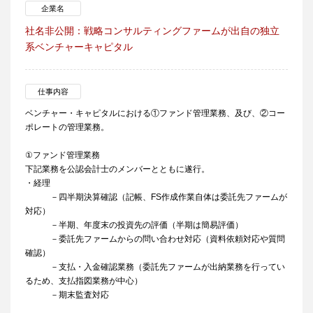
企業名
社名非公開：戦略コンサルティングファームが出自の独立
系ベンチャーキャピタル
仕事内容
ベンチャー・キャピタルにおける①ファンド管理業務、及び、②コー
ポレートの管理業務。
①ファンド管理業務
下記業務を公認会計士のメンバーとともに遂行。
・経理
－四半期決算確認（記帳、FS作成作業自体は委託先ファームが
対応）
－半期、年度末の投資先の評価（半期は簡易評価）
－委託先ファームからの問い合わせ対応（資料依頼対応や質問
確認）
－支払・入金確認業務（委託先ファームが出納業務を行ってい
るため、支払指図業務が中心）
－期末監査対応