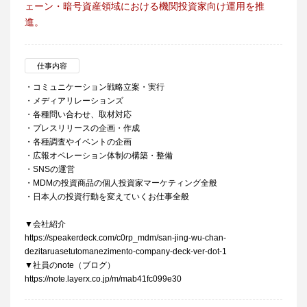
ェーン・暗号資産領域における機関投資家向け運用を推
進。
仕事内容
・コミュニケーション戦略立案・実行
・メディアリレーションズ
・各種問い合わせ、取材対応
・プレスリリースの企画・作成
・各種調査やイベントの企画
・広報オペレーション体制の構築・整備
・SNSの運営
・MDMの投資商品の個人投資家マーケティング全般
・日本人の投資行動を変えていくお仕事全般
▼会社紹介
https://speakerdeck.com/c0rp_mdm/san-jing-wu-chan-
dezitaruasetutomanezimento-company-deck-ver-dot-1
▼社員のnote（ブログ）
https://note.layerx.co.jp/m/mab41fc099e30