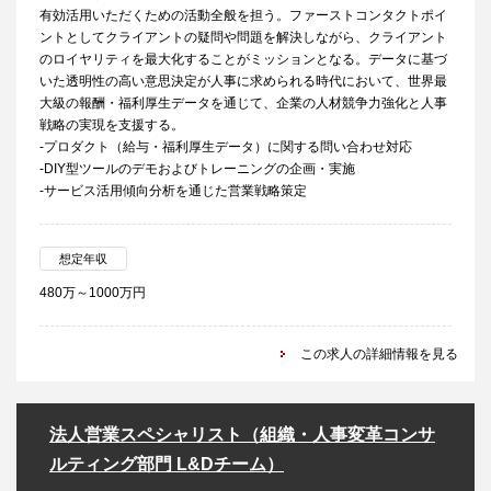
有効活用いただくための活動全般を担う。ファーストコンタクトポイ
ントとしてクライアントの疑問や問題を解決しながら、クライアント
のロイヤリティを最大化することがミッションとなる。データに基づ
いた透明性の高い意思決定が人事に求められる時代において、世界最
大級の報酬・福利厚生データを通じて、企業の人材競争力強化と人事
戦略の実現を支援する。
-プロダクト（給与・福利厚生データ）に関する問い合わせ対応
-DIY型ツールのデモおよびトレーニングの企画・実施
-サービス活用傾向分析を通じた営業戦略策定
想定年収
480万～1000万円
この求人の詳細情報を見る
法人営業スペシャリスト（組織・人事変革コンサ
ルティング部門 L&Dチーム）