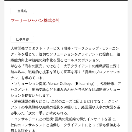
企業名
マーサージャパン株式会社
仕事内容
人材開発プロダクト・サービス（研修・ワークショップ・Eラーニン
グ）等を通じて、適切なソリューションをクライアントに提案し、組
織能力向上や組織の効率化を図るセールスのポジション。
単なる「商材の販売」ではなく、大手クライアントの組織課題に深く
踏み込み、戦略的な提案を通じて変革を導く「営業のプロフェッショ
ナル」を求めている。
・ソリューション提案: Mercer College（E-learning）、各種研修、ア
セスメント、動画受託などを組み合わせた包括的な組織開発ソリュー
ションを提案いたします。
・潜在課題の掘り起こし: 単発のニーズに応えるだけでなく、クライ
アントの事業戦略や組織の現状を深掘りし、経営層や人事の意図を汲
み取った「次の一手」が求められる。
・コンサルチームとの連携: 営業の最前線で得たインサイトを基に、
社内のコンサルタントと協働し、クライアントにとって最も価値ある
形を具現化する。