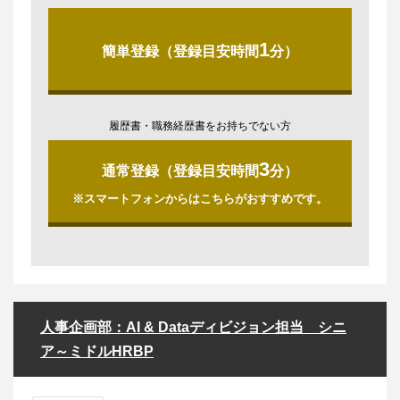
1
簡単登録（登録目安時間
分）
履歴書・職務経歴書をお持ちでない方
3
通常登録（登録目安時間
分）
※スマートフォンからはこちらがおすすめです。
人事企画部：AI & Dataディビジョン担当 シニ
ア～ミドルHRBP