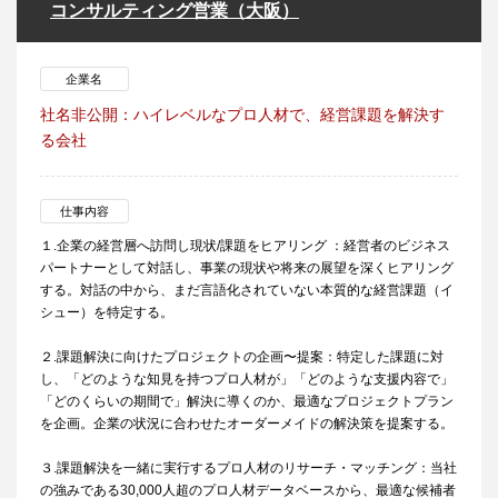
コンサルティング営業（大阪）
企業名
社名非公開：ハイレベルなプロ人材で、経営課題を解決す
る会社
仕事内容
１.企業の経営層へ訪問し現状/課題をヒアリング ：経営者のビジネス
パートナーとして対話し、事業の現状や将来の展望を深くヒアリング
する。対話の中から、まだ言語化されていない本質的な経営課題（イ
シュー）を特定する。
２.課題解決に向けたプロジェクトの企画〜提案：特定した課題に対
し、「どのような知見を持つプロ人材が」「どのような支援内容で」
「どのくらいの期間で」解決に導くのか、最適なプロジェクトプラン
を企画。企業の状況に合わせたオーダーメイドの解決策を提案する。
３.課題解決を一緒に実行するプロ人材のリサーチ・マッチング：当社
の強みである30,000人超のプロ人材データベースから、最適な候補者