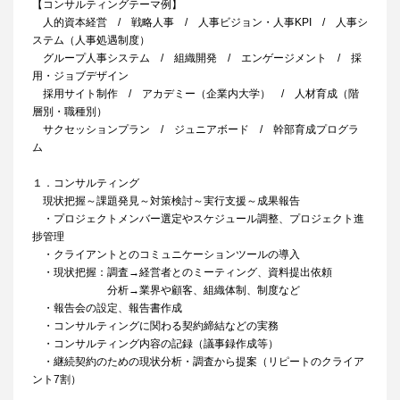
【コンサルティングテーマ例】
人的資本経営 / 戦略人事 / 人事ビジョン・人事KPI / 人事シ
ステム（人事処遇制度）
グループ人事システム / 組織開発 / エンゲージメント / 採
用・ジョブデザイン
採用サイト制作 / アカデミー（企業内大学） / 人材育成（階
層別・職種別）
サクセッションプラン / ジュニアボード / 幹部育成プログラ
ム
１．コンサルティング
現状把握～課題発見～対策検討～実行支援～成果報告
・プロジェクトメンバー選定やスケジュール調整、プロジェクト進
捗管理
・クライアントとのコミュニケーションツールの導入
・現状把握：調査→経営者とのミーティング、資料提出依頼
分析→業界や顧客、組織体制、制度など
・報告会の設定、報告書作成
・コンサルティングに関わる契約締結などの実務
・コンサルティング内容の記録（議事録作成等）
・継続契約のための現状分析・調査から提案（リピートのクライア
ント7割）