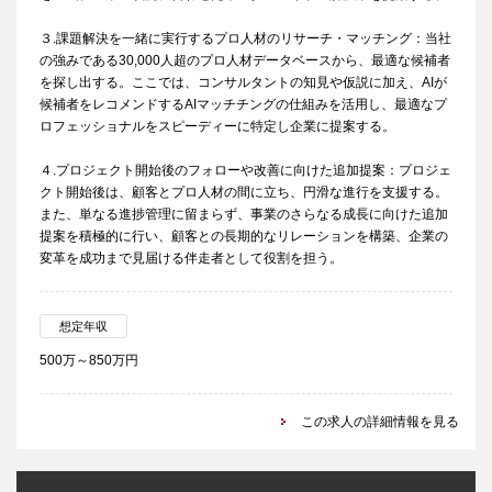
３.課題解決を一緒に実行するプロ人材のリサーチ・マッチング：当社
の強みである30,000人超のプロ人材データベースから、最適な候補者
を探し出する。ここでは、コンサルタントの知見や仮説に加え、AIが
候補者をレコメンドするAIマッチチングの仕組みを活用し、最適なプ
ロフェッショナルをスピーディーに特定し企業に提案する。
４.プロジェクト開始後のフォローや改善に向けた追加提案：プロジェ
クト開始後は、顧客とプロ人材の間に立ち、円滑な進行を支援する。
また、単なる進捗管理に留まらず、事業のさらなる成長に向けた追加
提案を積極的に行い、顧客との長期的なリレーションを構築、企業の
変革を成功まで見届ける伴走者として役割を担う。
想定年収
500万～850万円
この求人の詳細情報を見る