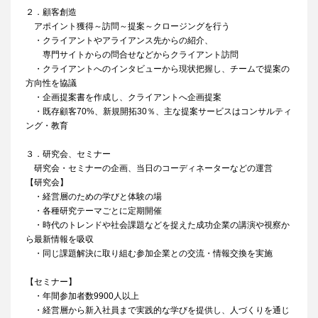
２．顧客創造
アポイント獲得～訪問～提案～クロージングを行う
・クライアントやアライアンス先からの紹介、
専門サイトからの問合せなどからクライアント訪問
・クライアントへのインタビューから現状把握し、チームで提案の
方向性を協議
・企画提案書を作成し、クライアントへ企画提案
・既存顧客70%、新規開拓30％、主な提案サービスはコンサルティ
ング・教育
３．研究会、セミナー
研究会・セミナーの企画、当日のコーディネーターなどの運営
【研究会】
・経営層のための学びと体験の場
・各種研究テーマごとに定期開催
・時代のトレンドや社会課題などを捉えた成功企業の講演や視察か
ら最新情報を吸収
・同じ課題解決に取り組む参加企業との交流・情報交換を実施
【セミナー】
・年間参加者数9900人以上
・経営層から新入社員まで実践的な学びを提供し、人づくりを通じ