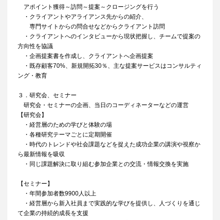
アポイント獲得～訪問～提案～クロージングを行う
・クライアントやアライアンス先からの紹介、
専門サイトからの問合せなどからクライアント訪問
・クライアントへのインタビューから現状把握し、チームで提案の
方向性を協議
・企画提案書を作成し、クライアントへ企画提案
・既存顧客70%、新規開拓30％、主な提案サービスはコンサルティ
ング・教育
３．研究会、セミナー
研究会・セミナーの企画、当日のコーディネーターなどの運営
【研究会】
・経営層のための学びと体験の場
・各種研究テーマごとに定期開催
・時代のトレンドや社会課題などを捉えた成功企業の講演や視察か
ら最新情報を吸収
・同じ課題解決に取り組む参加企業との交流・情報交換を実施
【セミナー】
・年間参加者数9900人以上
・経営層から新入社員まで実践的な学びを提供し、人づくりを通じ
て企業の持続的成長を支援