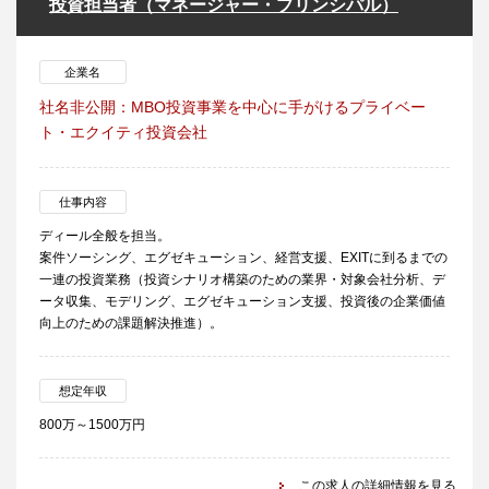
投資担当者（マネージャー・プリンシパル）
企業名
社名非公開：MBO投資事業を中心に手がけるプライベー
ト・エクイティ投資会社
仕事内容
ディール全般を担当。
案件ソーシング、エグゼキューション、経営支援、EXITに到るまでの
一連の投資業務（投資シナリオ構築のための業界・対象会社分析、デ
ータ収集、モデリング、エグゼキューション支援、投資後の企業価値
向上のための課題解決推進）。
想定年収
800万～1500万円
この求人の詳細情報を見る