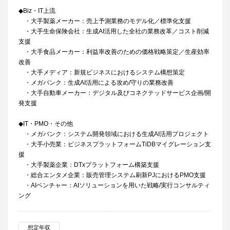
◆Biz・IT上流
・大手製薬メーカー：売上予測業務のモデル化／標準化支援
・大手生命保険会社：生成AI活用した全社の業務改革／コスト削減
支援
・大手食品メーカー：利益率改善のための価格戦略策定／生産効率
改善
・大手メディア：新規ビジネスにおけるシステム構想策定
・メガバンク：生成AI活用による攻め/守りの業務改善
・大手自動車メーカー：デジタル及びコネクテッドサービス企画/開
発支援​
◆IT・PMO・その他
・メガバンク：システム開発領域における生成AI活用プロジェクト
・大手小売業：ビジネスプラットフォームTiDBマイグレーション支
援
・大手製薬企業：DTxプラットフォーム構築支援
・総合エンタメ企業：販売管理システム刷新PJにおけるPMO支援
・AIベンチャー：AIソリューションを用いた戦略/実行コンサルティ
ング
想定年収