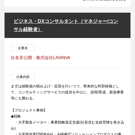
ビジネス・DXコンサルタント（マネジャー/コン
サル経験者）
企業名
社名非公開：株式会社LASINVA
仕事内容
まずは経験値の積み上げ・拡張を行いつつ、将来的な幹部候補とし
て、コンサルティングサービスの提供を中心に、採用/育成、新規事業
等にも携わる。
【プロジェクト事例】
◆戦略
・大手製造メーカー：事業戦略策定支援(社長含む全経営陣を巻き込
み)
・大手製造業IT関連会社：AI搭載ITソリューションプロダクトの事