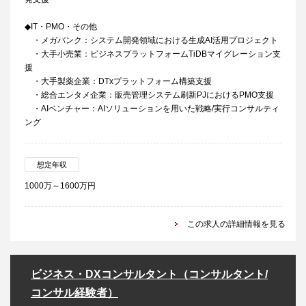
◆IT・PMO・その他
・メガバンク：システム開発領域における生成AI活用プロジェクト
・大手小売業：ビジネスプラットフォームTiDBマイグレーション支
援
・大手製薬企業：DTxプラットフォーム構築支援
・総合エンタメ企業：販売管理システム刷新PJにおけるPMO支援
・AIベンチャー：AIソリューションを用いた戦略/実行コンサルティ
ング
想定年収
1000万～1600万円
この求人の詳細情報を見る
ビジネス・DXコンサルタント（コンサルタント/
コンサル経験者）