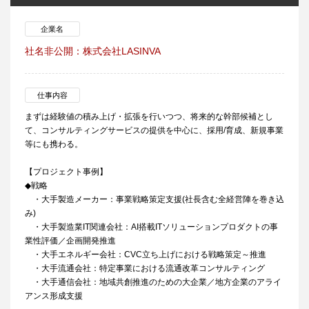
企業名
社名非公開：株式会社LASINVA
仕事内容
まずは経験値の積み上げ・拡張を行いつつ、将来的な幹部候補とし
て、コンサルティングサービスの提供を中心に、採用/育成、新規事業
等にも携わる。
【プロジェクト事例】
◆戦略
・大手製造メーカー：事業戦略策定支援(社長含む全経営陣を巻き込
み)
・大手製造業IT関連会社：AI搭載ITソリューションプロダクトの事
業性評価／企画開発推進
・大手エネルギー会社：CVC立ち上げにおける戦略策定～推進
・大手流通会社：特定事業における流通改革コンサルティング
・大手通信会社：地域共創推進のための大企業／地方企業のアライ
アンス形成支援