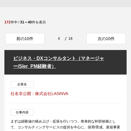
172
件中 /
31～40
件を表示
前の10件
次の10件
4
18
ビジネス・DXコンサルタント（マネージャ
ー/SIer_PM経験者）
企業名
社名非公開：株式会社LASINVA
仕事内容
まずは経験値の積み上げ・拡張を行いつつ、将来的な幹部候補とし
て、コンサルティングサービスの提供を中心に、採用/育成、新規事業