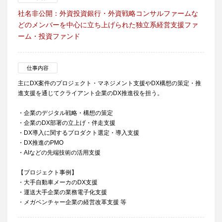
社名非公開：外資投資銀行・外資戦略コンサルファームな
どのメンバーを中心に立ち上げられた独立系経営支援ファ
ーム・投資ファンド
仕事内容
主にDX案件のプロジェクト・マネジメント支援やDX構想の策定・推
進支援を通じてクライアント企業のDX推進役を担う。
・企業のデジタル戦略・構想の策定
・企業のDX部署の立上げ・伴走支援
・DX導入に関するプロダクト選定・導入支援
・DX推進のPMO
・AIなどの先端技術の活用支援
【プロジェクト事例】
・大手自動車メーカのDX支援
・運送大手企業の業務電子化支援
・メガベンチャー企業の経営改革支援 等