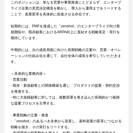
このポジションは、単なる営業や事業推進にとどまらず、エンタープ
ライズ企業の意思決定構造を動かし、導入から運用までをリードする
ことで、産業変革を具体的に前進させる存在です。
短期的には、PMFを達成した「zenshot」のエンタープライズ向け新
規開拓や、既存顧客におけるARPA向上に直結する戦略策定・実行を
期待しています。
中期的には、次の成長局面に向けた長期戦略の立案や、営業・オペレ
ーションの仕組み化を通じて、会社全体の成長を牽引していただきま
す。
＜具体的な業務内容＞
- 営業活動
- 既存・新規顧客との関係構築を通じ、プロダクトの提案・契約交渉
を推進する。
- 特に大規模顧客に対しては、複数部署を巻き込んだ長期的かつ複雑
な提案プロセスを主導する。
- 事業戦略の立案・推進
- 「zenshot」のあるべき未来から逆算し、基幹産業の変革につながる
戦略を描き、その実行をリードする。