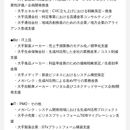
業性評価／企画開発推進
・大手エネルギー会社：CVC立ち上げにおける戦略策定～推進
・大手流通会社：特定事業における流通改革コンサルティング
・大手通信会社：地域共創推進のための大企業／地方企業のアライ
アンス形成支援
◆Biz・IT上流
・大手製薬メーカー：売上予測業務のモデル化／標準化支援
・大手生命保険会社：生成AI活用した全社の業務改革／コスト削減
支援
・大手食品メーカー：利益率改善のための価格戦略策定／生産効率
改善
・大手メディア：新規ビジネスにおけるシステム構想策定
・メガバンク：生成AI活用による攻め/守りの業務改善
・大手自動車メーカー：デジタル及びコネクテッドサービス企画/開
発支援​
◆IT・PMO・その他
・メガバンク：システム開発領域における生成AI活用プロジェクト
・大手小売業：ビジネスプラットフォームTiDBマイグレーション支
援
・大手製薬企業：DTxプラットフォーム構築支援