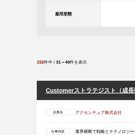
雇用形態
152
件中 /
31～40
件を表示
Customerストラテジスト（
アクセンチュア株式会社
企業名
業界横断で戦略とテクノロジー
仕事内容