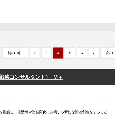
前の10件
2
3
4
5
6
7
次の1
成長戦略コンサルタント）_M＋
を融合し、生活者や社会変化に共鳴する新たな価値創造をすること