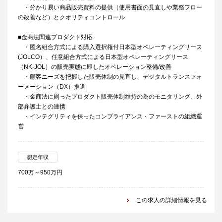
・分かり易い商品販売資料の提供（使用書面の見直しや業務フロー
の改善など）とクオリティコントロール
■金商法関連プロダクト対応
・匿名組合方式による購入選択権付日本型オペレーティングリース
(JOLCO）、任意組合方式による日本型オペレーティングリース
（NK-JOL）の販売実態に即したオペレーション整備/改善
・顧客ニーズを把握した販売体制の見直し、デジタルトランスフォ
ーメーション（DX）推進
・金商法に則ったプロダクト販売体制維持の為のモニタリング、外
部弁護士との連携
・インテグリティを保ったコンプライアンス・ファーストの組織運
営
想定年収
700万～950万円
この求人の詳細情報を見る