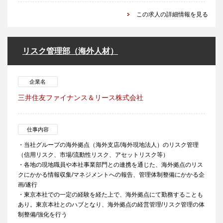
この求人の詳細情報を見る
リスク管理部（海外人材）
企業名
三井住友ファイナンス＆リース株式会社
仕事内容
・当社グループの海外拠点（海外支店/海外現地法人）のリスク管理
（信用リスク、市場/流動性リスク、アセットリスク等）
・各地の現地職員や本社事業部門との連携を通じた、海外拠点のリス
クにかかる情報収集/マネジメントへの報告、管理体制整備にかかる企
画/遂行
・東京本社での一定の経験を経た上で、海外拠点にて勤務することも
あり。東京本社とのハブとなり、海外拠点の経営管理/リスク管理の体
制整備/強化を行う