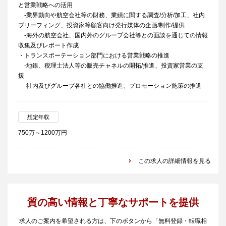
と営業戦略への活用
-業界動向や航空会社等の財務、業績に関する調査/分析/加工、社内
ブリーフィング、投資家等顧客向け発行媒体の企画/制作/提供
-海外の航空会社、国内外のグループ会社等との面談を通じての情報
収集及びレポート作成
・トランスポーテーション部門における営業戦略の推進
-地銀、税理士法人等の販売チャネルの開拓/推進、投資家営業の支
援
-社内及びグループ各社との協働推進、プロモーション施策の推進
想定年収
750万～1200万円
この求人の詳細情報を見る
質の高い情報と丁寧なサポートを提供
求人のご案内を希望される方は、下のボタンから「無料登録・転職相