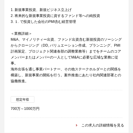
1. 新規事業投資、新規ビジネス立上げ
2. 将来的な新規事業投資に資するファンド等への純投資
3. １. で投資した会社のPMI含む経営管理
＜業務詳細＞
M&A、マイノリティー出資、ファンド出資含む新規投資のソーシング
からクロージング（DD, バリュエーション作成、プランニング、PMI
計画策定、プロジェクト関連各部の調整業務等）までをチームのコア
メンバーまたはメンバーの一人としてM&Aに必要な広域な業務に従
事。
海外出張を通し事業パートナー、その他ステークホルダーとの関係を
構築し、新規事業の開拓を行う。案件推進にあたり社内関連部署との
協働推進。
想定年収
700万～1000万円
この求人の詳細情報を見る