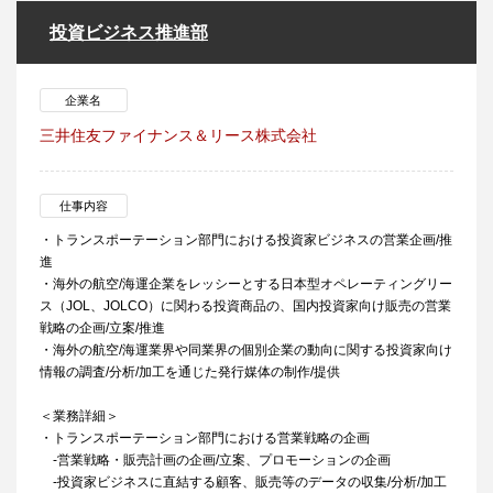
投資ビジネス推進部
企業名
三井住友ファイナンス＆リース株式会社
仕事内容
・トランスポーテーション部門における投資家ビジネスの営業企画/推
進
・海外の航空/海運企業をレッシーとする日本型オペレーティングリー
ス（JOL、JOLCO）に関わる投資商品の、国内投資家向け販売の営業
戦略の企画/立案/推進
・海外の航空/海運業界や同業界の個別企業の動向に関する投資家向け
情報の調査/分析/加工を通じた発行媒体の制作/提供
＜業務詳細＞
・トランスポーテーション部門における営業戦略の企画
-営業戦略・販売計画の企画/立案、プロモーションの企画
-投資家ビジネスに直結する顧客、販売等のデータの収集/分析/加工