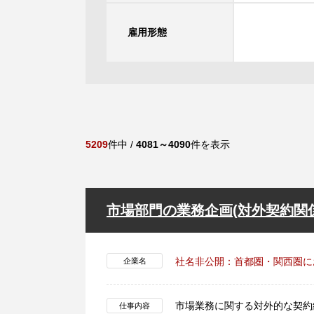
雇用形態
5209
件中 /
4081～4090
件を表示
市場部門の業務企画(対外契約関
社名非公開：首都圏・関西圏に
企業名
市場業務に関する対外的な契約
仕事内容