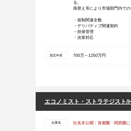
る。
係替え等により市場部門内での
・規制関連全般
・デリバティブ関連契約
・担保管理
・決算対応
700万～1250万円
想定年収
エコノミスト・ストラテジスト/
社名非公開：首都圏・関西圏に
企業名