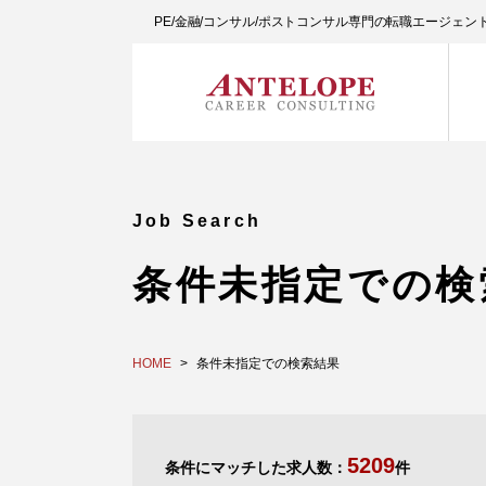
PE/金融/コンサル/ポストコンサル専門の転職エージェ
Job Search
条件未指定での検
HOME
条件未指定での検索結果
5209
条件にマッチした求人数：
件