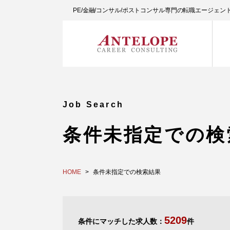
PE/金融/コンサル/ポストコンサル専門の転職エージェ
Job Search
条件未指定での検
HOME
条件未指定での検索結果
5209
条件にマッチした求人数：
件