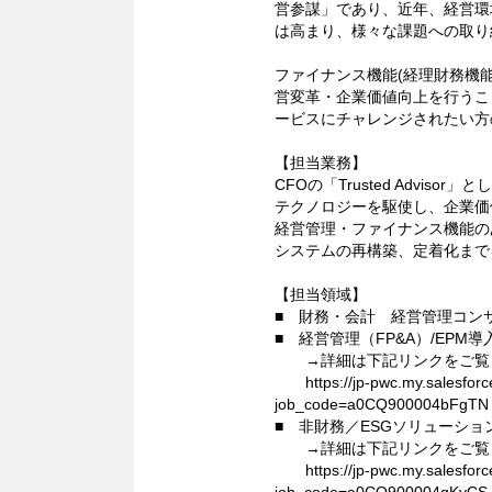
営参謀」であり、近年、経営環
は高まり、様々な課題への取り
ファイナンス機能(経理財務機
営変革・企業価値向上を行うこ
ービスにチャレンジされたい方
【担当業務】
CFOの「Trusted Advi
テクノロジーを駆使し、企業価
経営管理・ファイナンス機能の
システムの再構築、定着化まで
【担当領域】
■ 財務・会計 経営管理コンサ
■ 経営管理（FP&A）/EPM導
→詳細は下記リンクをご覧
https://jp-pwc.my.salesforce-s
job_code=a0CQ900004bFgTN
■ 非財務／ESGソリューショ
→詳細は下記リンクをご覧
https://jp-pwc.my.salesforce-s