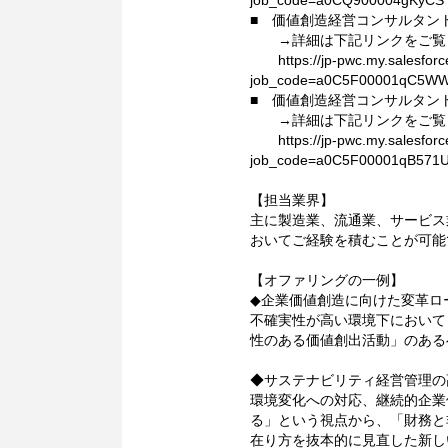
job_code=a0CQ900004gKyCS
■ 価値創造経営コンサルタント（AI
→詳細は下記リンクをご覧
https://jp-pwc.my.salesforce-s
job_code=a0C5F00001qC5W
■ 価値創造経営コンサルタント
→詳細は下記リンクをご覧
https://jp-pwc.my.salesforce-s
job_code=a0C5F00001qB571
【担当業界】
主に製造業、流通業、サービス
おいてご経験を積むことが可能
【オファリングの一例】
◆企業価値創造に向けた変革ロ
不確実性が高い環境下において
性のある価値創出活動」のある
◆サステナビリティ経営管理の
環境変化への対応、継続的企業
る」という視点から、「財務と
在り方を抜本的に見直した新し