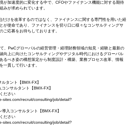
境が加速度的に変化する中で、CFOやファイナンス機能に対する期待
組みが求められています。
能)だけを改革するのではなく、ファイナンスに関する専門性を用いた経
とが使命であり、ファイナンスを切り口に様々なコンサルティングサ
のご応募をお待ちしております。
sor」として、PwCグローバルの経営管理・経理財務領域の知見・経験と最新の
値向上に向けたコンサルティングやデジタル時代におけるグローバル
あるべき姿の構想策定から制度設計・構築、業務プロセス改革、情報
を一貫して行います。
ルタント【BMX-FX】
入コンサルタント【BMX-FX】
ください
ites.com/recruit/consulting/job/detail?
ン導入コンサルタント【BMX-FX】
ください
ites.com/recruit/consulting/job/detail?