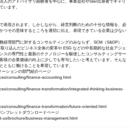
法人のアドバイザリ経験者を中心に、事業会社やSIer出身者でキャリ
ています。
で表現されます。しかしながら、経営判断のための十分な情報を、必
かつその意味するところを適切に伝え、表現できている企業は少ない
務経理部門に対するコンサルティングのみならず、SCM（S&OP）、
取り込んだビジネス全体の変革や ESG などの中長期的な社会アジェ
ンスの専門性と最新のテクノロジーを駆使したコンサルティングサー
客様の企業価値の向上に少しでも寄与したいと考えています。そんな
とともに働けることを希望しています。
メーションの部門紹介ページ
ices/consulting/finance-accounting.html
ces/consulting/finance-transformation/integrated-thinking-business-
ces/consulting/finance-transformation/future-oriented.html
パンフレットダウンロードページ
ut-us/brochure/business-management.html