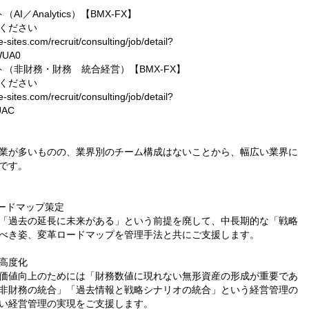
／Analytics）【BMX-FX】
ください
ites.com/recruit/consulting/job/detail?
WUA0
（非財務・財務 統合経営）【BMX-FX】
ください
ites.com/recruit/consulting/job/detail?
UAC
業が多いものの、業界別のチーム構成はないことから、幅広い業界に
です。
ードマップ策定
「過去の延長に未来がある」という前提を廃して、中長期的な「戦略
べき姿、変革ロードマップを管理手法と共にご支援します。
高度化
価値向上のためには「財務数値に現れない無形資産の形成が重要であ
非財務の統合」「過去情報と戦略シナリオの統合」という経営管理の
い経営管理の実現をご支援します。