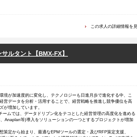
この求人の詳細情報を
ンサルタント【BMX-FX】
環境が加速度的に変化し、テクノロジーも日進月歩で進化する中、こ
経営データを分析・活用することで、経営戦略を推進し競争優位を高
ズが増加しています。
ormationチームでは、データドリブン化をテコとした経営管理の高度化を進める
P SAC、Anaplan等)導入をソリューションの一つとするプロジェクトが増加
想策定から始まり、最適なEPMツールの選定・及びRFP策定支援、