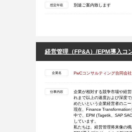
別途ご案内致します
想定年収
経営管理（FP&A）/EPM導入コ
PwCコンサルティング合同会社
企業名
企業が相対する競争市場や経営
仕事内容
れまで以上の速度および深度で
めたいという企業経営者のニー
現在、Finance Transf
中で、EPM (Tagetik、SA
しています。
私たちは、経営管理将来像の構