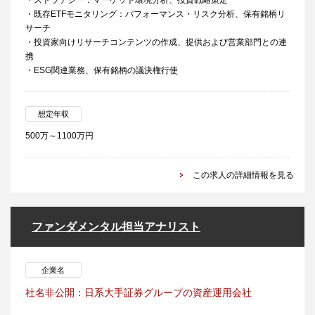
・ストラテジー：マーケット環境分析、投資戦略策定
・既存ETFモニタリング：パフォーマンス・リスク分析、保有銘柄リ
サーチ
・投資家向けリサーチコンテンツの作成、提供および営業部門との連
携
・ESG関連業務、保有銘柄の議決権行使
想定年収
500万～1100万円
この求人の詳細情報を見る
ファンダメンタル担当アナリスト
企業名
社名非公開：日系大手証券グループの資産運用会社