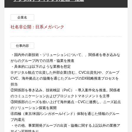
企業名
社名非公開：日系メガバンク
仕事内容
・国内外の新技術・ソリューションについて、、関係者を巻き込みな
がらのグループ内での活用・協業を推進
・具体的には以下のような業務を想定
①デジタル観点で出資した外部企業(含む、CVC出資先)や、グループ
CVC、海外拠点との協働を通じたグループのDX戦略推進プロセスを
担当
②関係部を巻き込み、技術検証（PoC）・導入案件化を推進。関係者
のコミュニケーションおよびプロジェクトマネジメントを主導
③関係部のニーズを拾い上げて海外拠点・CVCに連携し、ニーズ起点
のソリューション探索を展開
④四極（東京/米国/シンガポール/インド）体制を通じた情報のグルー
プ内還元
・その他、事業開発グループの出資・協働に関する上記以外の業務ア
サイン可能性あり