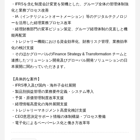
・IFRSを含む制度会計変更を契機とした、グループ全体の管理体制強
化と業務プロセス改善
・IA（インテリジェントオートメーション）等のデジタルテクノロジ
ーを活用した経理業務プロセス改革
・経理財務部門の変革ビジョン策定、グループ経理体制の見直しと機
能再配置
・トレジャリー機能における資金効率化、財務リスク管理、業務効率
化の検討支援
・そのほかグローバルのFinance Strategy & Transformation チームと
連携したソリューション開発及びグローバル開発ソリューションの日
本展開に関わっていただきます。
【具体的な案件】
・IFRS導入及び国内・海外子会社展開
・製品別損益管理の業務要件定義・システム導入
・予算・原価管理制度改革支援
・経理情報高度化の海外展開支援
・トレジャリーマネジメント高度化検討支援
・CEO意思決定サポート情報の体制構築・プロセス整備
・電子化によるペーパーレス化と働き方改革等