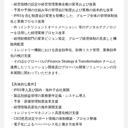
・経営指標の設定や経営管理業務全般の変革および改善
・予算や予測の仕組み等の管理会計制度および業務の抜本的な改革
・IFRSを含む制度会計変更を契機とした、グループ全体の管理体制強
化と業務プロセス改善
・IA（インテリジェントオートメーション）等のデジタルテクノロジ
ーを活用した経理業務プロセス改革
・経理財務部門の変革ビジョン策定、グループ経理体制の見直しと機
能再配置
・トレジャリー機能における資金効率化、財務リスク管理、業務効率
化の検討支援
・そのほかグローバルのFinance Strategy & Transformation チームと
連携したソリューション開発及びグローバル開発ソリューションの日
本展開に関わっていただきます。
【具体的な案件】
・IFRS導入及び国内・海外子会社展開
・製品別損益管理の業務要件定義・システム導入
・予算・原価管理制度改革支援
・経理情報高度化の海外展開支援
・トレジャリーマネジメント高度化検討支援
・CEO意思決定サポート情報の体制構築・プロセス整備
・電子化によるペーパーレス化と働き方改革等