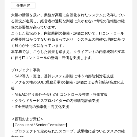
仕事内容
大量の情報を扱い、業務が高度に自動化されたシステムに依存してい
る状況が進展し、経営者の適切な判断に欠かせない情報の信頼性の確
保の必要性が高っています。
こうした状況の下、内部統制の整備・評価において、ITコントロール
の重要性はかつてない程高まっており、システムの的確な理解に基づ
く対応が不可欠になっています。
本業務では、こうした背景を踏まえ、クライアントの内部統制の変革
に伴うITコントロールの整備・評価を支援します。
プロジェクト事例
・SAP導入・更改、基幹システム刷新に伴う内部統制対応支援
・アクセス権のSOD(職務分掌)の整備・評価による内部統制高度化支
援
・M＆Aに伴う海外子会社のITコントロール整備・評価支援
・クラウドサービスプロバイダーの内部統制評価支援
・IT全般統制の効率化・高度化支援
＜役割および責任＞
【Consultant / Senior Consultant】
・プロジェクトで定められたスコープ、成果物に基づいたタスクの確