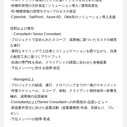
-マルチクラウド環境のリスク評価 / アクセス管理方針の策定
-特権ID管理の方針策定 / ソリューション導入 / 運用高度化
-ID-権限情報の管理モデル / プロセスの策定
-CyberArk、SailPoint、Azure AD、Okta等のソリューション導入支援
役割および責任
・Consultant / Senior Consultant
-プロジェクトで定められたスコープ、成果物に基づいたタスクの確実
な遂行
-適切なタイミングで上位者とコミュニケーションを図りながら、自身
の創意工夫に基づくアウトプット
-自身の専門性を高め、クライアントの課題に合わせた各種提案
-下位メンバーに対する指導-助言
・Manager以上
-プロジェクトの組成、遂行、クロージングまでの一連のマネジメント
-作業スケジュール、スコープ、体制、クライアント期待値等へ影響見
極め、成果物の品質確保
-ConsultantおよびSenior Consultantへの作業指示-品質レビュー
-新規案件受注に向けた提案活動（提案書構想-作成、見積もり、プレ
ゼン）
-下位メンバーの指導-育成