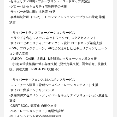
-セキュリティ戦略 / ブループリント / ロードマップの策定
-グローバルセキュリティ管理態勢の構築
-サイバー攻撃に関する教育-啓発
-事業継続計画（BCP）、ITコンティンジェンシープランの策定-準備-
演習
・サイバートランスフォーメーションサービス
-クラウドを含むシステム-ネットワークのリスクアセスメント
-サイバーセキュリティアーキテクチャ設計-ロードマップ策定支援
-RPA、ブロックチェーン、AIなどを活用したセキュリティソリューシ
ョン導入支援
-IAM/IDM、CASB、SIEM、M365等のソリューション導入支援
-IT技術や環境整備に係る各種支援（要件定義支援、調査研究、技術支
援、調達支援、PMO/PJMO支援 等）
・サイバーディフェンス＆レスポンスサービス
-レッドチーム演習（脅威ベースペネトレーションテスト）支援
-サイバー脅威インテリジェンス
-多層防御アセスメント／サイバーセキュリティソリューション最適化
支援
-CSIRT-SOCの高度化-自動化支援
-ペネトレーションテスト／脆弱性診断
-机上インシデント対応演習-訓練支援