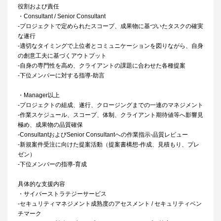
役割および責任
・Consultant / Senior Consultant
-プロジェクトで定められたスコープ、成果物に基づいたタスクの確実
な遂行
-適切なタイミングで上位者とコミュニケーションを図りながら、自身
の創意工夫に基づくアウトプット
-自身の専門性を高め、クライアントの課題に合わせた各種提案
-下位メンバーに対する指導-助言
・Manager以上
-プロジェクトの組成、遂行、クロージングまでの一連のマネジメント
-作業スケジュール、スコープ、体制、クライアント期待値等へ影響見
極め、成果物の品質確保
-ConsultantおよびSenior Consultantへの作業指示-品質レビュー
-新規案件受注に向けた提案活動（提案書構想-作成、見積もり、プレ
ゼン）
-下位メンバーの指導-育成
具体的な支援内容
・サイバーストラテジーサービス
-セキュリティマネジメント成熟度のアセスメント / セキュリティベン
チマーク