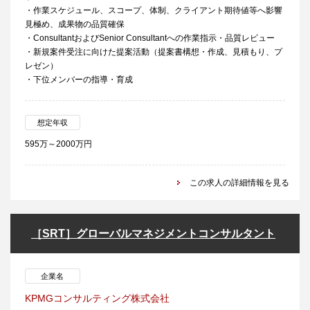
・作業スケジュール、スコープ、体制、クライアント期待値等へ影響
見極め、成果物の品質確保
・ConsultantおよびSenior Consultantへの作業指示・品質レビュー
・新規案件受注に向けた提案活動（提案書構想・作成、見積もり、プ
レゼン）
・下位メンバーの指導・育成
想定年収
595万～2000万円
この求人の詳細情報を見る
［SRT］グローバルマネジメントコンサルタント
企業名
KPMGコンサルティング株式会社