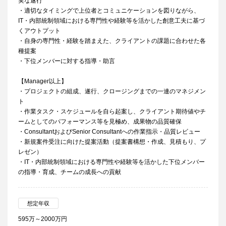
実な遂行
・適切なタイミングで上位者とコミュニケーションを図りながら、
IT・内部統制領域における専門性や経験等を活かした創意工夫に基づ
くアウトプット
・自身の専門性・経験を踏まえた、クライアントの課題に合わせた各
種提案
・下位メンバーに対する指導・助言
【Manager以上】
・プロジェクトの組成、遂行、クロージングまでの一連のマネジメン
ト
・作業タスク・スケジュールを自ら起案し、クライアント期待値やチ
ームとしてのパフォーマンス等を見極め、成果物の品質確保
・ConsultantおよびSenior Consultantへの作業指示・品質レビュー
・新規案件受注に向けた提案活動（提案書構想・作成、見積もり、プ
レゼン）
・IT・内部統制領域における専門性や経験等を活かした下位メンバー
の指導・育成、チームの成長への貢献
想定年収
595万～2000万円