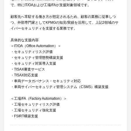
で、特にIT/OAおよび工場/FAが支援対象領域です。
顧客先へ常駐する働き方が想定されるため、顧客の業務に従事しつ
つ、外部専門家としてKPMGの知見/実績を活用して、上記2領域のサ
イバーセキュリティを支援する業務です。
具体的な支援内容
＜IT/OA（Office Automation）＞
・セキュリティリスク評価
・セキュリティ管理態勢構築支援
・セキュリティ対策導入支援
・TISAX審査サービス
・TISAX対応支援
・車両データガバナンス・セキュリティ対応
・車両サイバーセキュリティ管理システム（CSMS）構築支援
＜工場/FA（Factory Automation）＞
・工場セキュリティリスク評価
・工場セキュリティ強化支援
・FSIRT構築支援