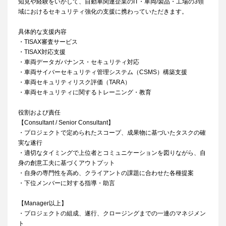
知見や経験をいかして、自動車関連企業のIT・車両/製品・工場の3領
域におけるセキュリティ強化の支援に携わっていただきます。
具体的な支援内容
・TISAX審査サービス
・TISAX対応支援
・車両データガバナンス・セキュリティ対応
・車両サイバーセキュリティ管理システム（CSMS）構築支援
・車両セキュリティリスク評価（TARA）
・車両セキュリティに関するトレーニング・教育
役割および責任
【Consultant / Senior Consultant】
・プロジェクトで定められたスコープ、成果物に基づいたタスクの確
実な遂行
・適切なタイミングで上位者とコミュニケーションを図りながら、自
身の創意工夫に基づくアウトプット
・自身の専門性を高め、クライアントの課題に合わせた各種提案
・下位メンバーに対する指導・助言
【Manager以上】
・プロジェクトの組成、遂行、クロージングまでの一連のマネジメン
ト