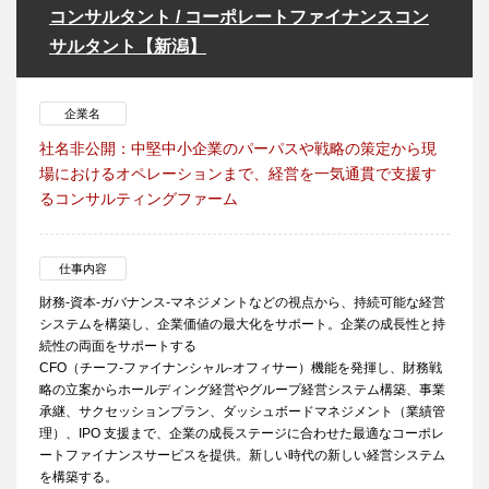
コンサルタント / コーポレートファイナンスコン
サルタント【新潟】
企業名
社名非公開：中堅中小企業のパーパスや戦略の策定から現
場におけるオペレーションまで、経営を一気通貫で支援す
るコンサルティングファーム
仕事内容
財務‐資本‐ガバナンス‐マネジメントなどの視点から、持続可能な経営
システムを構築し、企業価値の最大化をサポート。企業の成長性と持
続性の両面をサポートする
CFO（チーフ‐ファイナンシャル‐オフィサー）機能を発揮し、財務戦
略の立案からホールディング経営やグループ経営システム構築、事業
承継、サクセッションプラン、ダッシュボードマネジメント（業績管
理）、IPO 支援まで、企業の成長ステージに合わせた最適なコーポレ
ートファイナンスサービスを提供。新しい時代の新しい経営システム
を構築する。