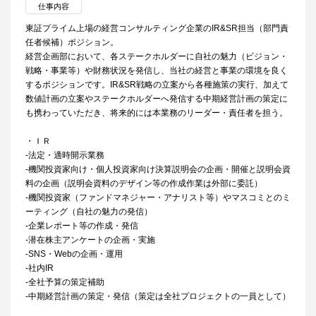
仕事内容
東証プライム上場の経営コンサルティング企業のIR&SR担当（部門責
任者候補）ポジション。
経営企画部において、各ステークホルダーに自社の魅力（ビジョン・
戦略・事業等）や財務状況を発信し、当社の経営と事業の環境を良く
するポジションです。IR&SR戦略の立案から各種施策の実行、加えて
数値計画の立案やステークホルダーへ発信する中期経営計画の策定に
も携わっていただき、将来的には本業務のリーダー・責任者を担う。
・ＩＲ
-法定・適時開示業務
-機関投資家向け・個人投資家向け決算説明会の企画・開催と説明会資
料の企画（説明会資料のデザイン等の作成作業は外部に委託）
-機関投資家（ファンドマネジャー・アナリスト等）やマスコミとのミ
ーティング（自社の魅力の発信）
-企業レポート等の作成・発信
-潜在株主アンケートの企画・実施
-SNS・Webの企画・運用
-社内IR
-全社予算の策定補助
-中期経営計画の策定・発信（策定は全社プロジェクトの一員として）