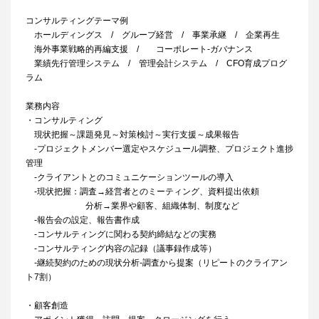
コンサルティングテーマ例
ホールディングス / グループ経営 / 事業承継 / 企業再生
海外事業戦略的再編支援 / コーポレート‐ガバナンス
業績先行管理システム / 管理会計システム / CFO育成プログ
ラム
業務内容
・コンサルティング
現状把握～課題発見～対策検討～実行支援～成果報告
‐プロジェクトメンバー選定やスケジュール調整、プロジェクト進捗
管理
‐クライアントとのコミュニケーションツールの導入
‐現状把握：調査→経営者とのミーティング、資料提出依頼
分析→業界や顧客、組織体制、制度など
‐報告会の設定、報告書作成
‐コンサルティングに関わる契約締結などの実務
‐コンサルティング内容の記録（議事録作成等）
‐継続契約のための現状分析‐調査から提案（リピートのクライアン
ト7割）
・顧客創造