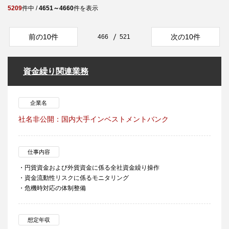
5209
件中 /
4651～4660
件を表示
前の10件
次の10件
466
521
資金繰り関連業務
企業名
社名非公開：国内大手インベストメントバンク
仕事内容
・円貨資金および外貨資金に係る全社資金繰り操作
・資金流動性リスクに係るモニタリング
・危機時対応の体制整備
想定年収