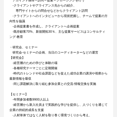
アポイント獲得～訪問～提案～クロージングを行う
‐クライアントやアライアンス先からの紹介、
専門サイトからの問合せなどからクライアント訪問
‐クライアントへのインタビューから現状把握し、チームで提案の方
向性を協議
‐企画提案書を作成し、クライアントへ企画提案
‐既存顧客70%、新規開拓30％、主な提案サービスはコンサルティ
ング‐教育
・研究会、セミナー
研究会‐セミナーの企画、当日のコーディネーターなどの運営
【研究会】
‐経営層のための学びと体験の場
‐各種研究テーマごとに定期開催
‐時代のトレンドや社会課題などを捉えた成功企業の講演や視察から
最新情報を吸収
‐同じ課題解決に取り組む参加企業との交流‐情報交換を実施
【セミナー】
‐年間参加者数9900人以上
‐経営層から新入社員まで実践的な学びを提供し、人づくりを通じて
企業の持続的成長を支援
‐人材単体ではなく人材を取り巻く環境づくりから考え、