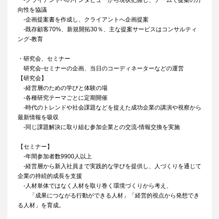
‐クライアントへのインタビューから現状把握し、チームで提案の方
向性を協議
‐企画提案書を作成し、クライアントへ企画提案
‐既存顧客70%、新規開拓30％、主な提案サービスはコンサルティ
ング‐教育
・研究会、セミナー
研究会‐セミナーの企画、当日のコーディネーターなどの運営
【研究会】
‐経営層のための学びと体験の場
‐各種研究テーマごとに定期開催
‐時代のトレンドや社会課題などを捉えた成功企業の講演や視察から
最新情報を吸収
‐同じ課題解決に取り組む参加企業との交流‐情報交換を実施
【セミナー】
‐年間参加者数9900人以上
‐経営層から新入社員まで実践的な学びを提供し、人づくりを通じて
企業の持続的成長を支援
‐人材単体ではなく人材を取り巻く環境づくりから考え、
「成果につながる行動ができる人材」「経営的視点から発想でき
る人材」を育成。