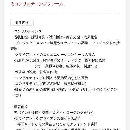
るコンサルティングファーム
仕事内容
・コンサルティング
現状把握～課題発見～対策検討～実行支援～成果報告
‐プロジェクトメンバー選定やスケジュール調整、プロジェクト進捗
管理
‐クライアントとのコミュニケーションツールの導入
‐現状把握：調査→経営者とのミーティング、資料提出依頼
分析→業界や顧客、組織体制、制度など
‐報告会の設定、報告書作成
‐コンサルティングに関わる契約締結などの実務
‐コンサルティング内容の記録（議事録作成等）
‐継続契約のための現状分析‐調査から提案（リピートのクライアン
ト7割）
・顧客創造
アポイント獲得～訪問～提案～クロージングを行う
‐クライアントやアライアンス先からの紹介、
専門サイトからの問合せなどからクライアント訪問