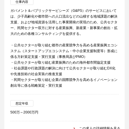
仕事内容
ガバメント＆パブリックサービシーズ（G&PS）のサービスにおいて
は、少子高齢化や都市部への人口流出などの山積する地域課題の解決
支援、および地域資源を活用した事業開発の実現のため、公共セクタ
ー、民間セクター双方に対する産業振興、新産業・新事業の創出・拡
大のための各種コンサルティングを提供する。
・公共セクターが取り組む都市の産業競争力を高める産業振興エコシ
ステム（スタートアップエコシステム・中小企業支援制度等）形成に
係る方針策定支援・実行支援（事務局及びPMO）
・公共セクターが取り組む産業振興のための海外都市間協定支援
・社会課題や行政課題の解決に向けて公共セクターが取り組むDX化
や先進技術の社会実装の推進支援
・民間セクターが取り組む企業の国際競争力を高めるイノベーション
創出等に係る戦略策定・実行支援
想定年収
500万～2000万円
この求人の詳細情報を見る