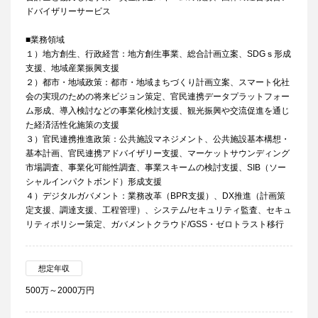
ドバイザリーサービス
■業務領域
１）地方創生、行政経営：地方創生事業、総合計画立案、SDGｓ形成
支援、地域産業振興支援
２）都市・地域政策：都市・地域まちづくり計画立案、スマート化社
会の実現のための将来ビジョン策定、官民連携データプラットフォー
ム形成、導入検討などの事業化検討支援、観光振興や交流促進を通じ
た経済活性化施策の支援
３）官民連携推進政策：公共施設マネジメント、公共施設基本構想・
基本計画、官民連携アドバイザリー支援、マーケットサウンディング
市場調査、事業化可能性調査、事業スキームの検討支援、SIB（ソー
シャルインパクトボンド）形成支援
４）デジタルガバメント：業務改革（BPR支援）、DX推進（計画策
定支援、調達支援、工程管理）、システム/セキュリティ監査、セキュ
リティポリシー策定、ガバメントクラウド/GSS・ゼロトラスト移行
想定年収
500万～2000万円