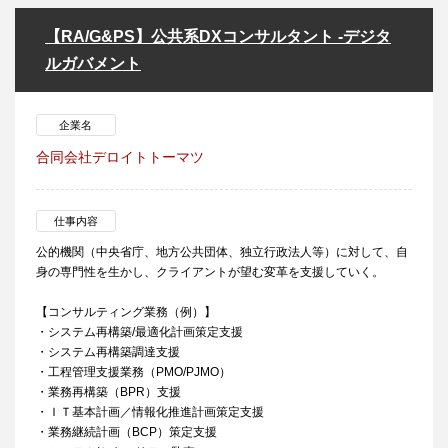
【RA/G&PS】公共系DXコンサルタント -デジタ
ルガバメント
企業名
合同会社デロイトトーマツ
仕事内容
公的機関（中央省庁、地方公共団体、独立行政法人等）に対して、自
身の専門性を生かし、クライアントが望む変革を支援していく。
【コンサルティング業務（例）】
・システム再構築/最適化計画策定支援
・システム再構築調達支援
・工程管理支援業務（PMO/PJMO）
・業務再構築（BPR）支援
・ＩＴ基本計画／情報化推進計画策定支援
・業務継続計画（BCP）策定支援