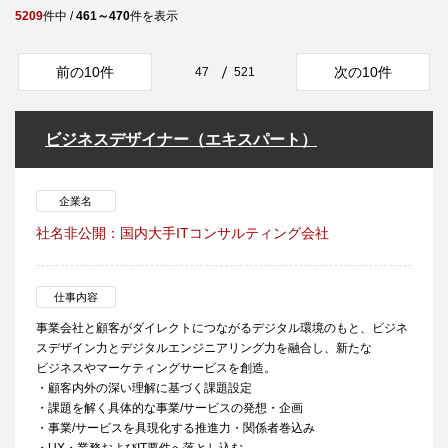
5209
件中 /
461～470
件を表示
前の10件
次の10件
47
521
ビジネスデザイナー（エキスパート）
企業名
社名非公開：国内大手ITコンサルティング会社
仕事内容
事業会社と顧客がダイレクトにつながるデジタル環境のもと、ビジネ
スデザイン力とデジタルエンジニアリング力を融合し、新たな
ビジネスやマーケティングサービスを創造。
・顧客内外の深い理解に基づく課題設定
・課題を解く具体的な事業/サービスの発想・企画
・事業/サービスを具現化する推進力・関係者巻込み