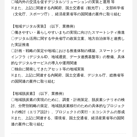
〇域内外の交流を促すデジタルソリューションの実装と運用 等
※また、上記に関連する内閣府、国土交通省（観光庁）、文部科学省
（文化庁、スポーツ庁）、経済産業省等の国関連の案件に取り組む
【地域デジタル実装】（以下、業務例）
〇働きやすい・暮らしやすいまちの実現に向けたスマートシティ推進
〇デジタル活用に関する中央省庁の政策立案、地方自治体等と連携し
た実証推進
〇計画・戦略の策定や地域における推進体制の構築、スマートシティ
インフラ（デジタルID、地域通貨、データ連携基盤等）の整備、具体
的なデジタルサービスの導入や運用関連
〇独自に開発してきたアセット等の地域実装
※また、上記に関連する内閣府、国土交通省、デジタル庁、総務省等
の国関連の案件に取り組む
【地域脱炭素】（以下、業務例）
〇地域脱炭素の実現のために、調査・計画策定、脱炭素シナリオの検
討、分野別戦略の策定、地域脱炭素移行のための具体的なプロジェク
トの検討（エリア設計）、プロジェクトの実行・エコシステムの形成
※また、上記に関連する、環境省、国土交通省、経済産業省等の国関
連の案件に取り組む