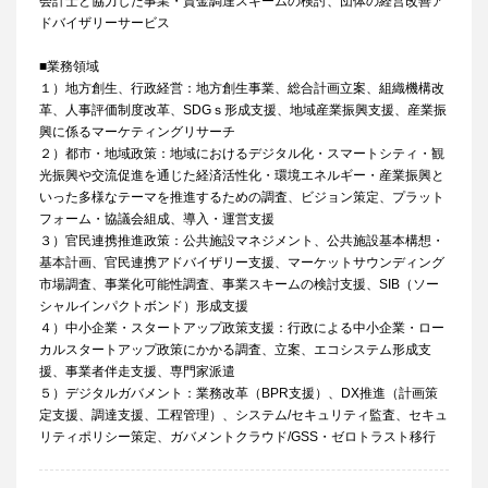
会計士と協力した事業・資金調達スキームの検討、団体の経営改善ア
ドバイザリーサービス
■業務領域
１）地方創生、行政経営：地方創生事業、総合計画立案、組織機構改
革、人事評価制度改革、SDGｓ形成支援、地域産業振興支援、産業振
興に係るマーケティングリサーチ
２）都市・地域政策：地域におけるデジタル化・スマートシティ・観
光振興や交流促進を通じた経済活性化・環境エネルギー・産業振興と
いった多様なテーマを推進するための調査、ビジョン策定、プラット
フォーム・協議会組成、導入・運営支援
３）官民連携推進政策：公共施設マネジメント、公共施設基本構想・
基本計画、官民連携アドバイザリー支援、マーケットサウンディング
市場調査、事業化可能性調査、事業スキームの検討支援、SIB（ソー
シャルインパクトボンド）形成支援
４）中小企業・スタートアップ政策支援：行政による中小企業・ロー
カルスタートアップ政策にかかる調査、立案、エコシステム形成支
援、事業者伴走支援、専門家派遣
５）デジタルガバメント：業務改革（BPR支援）、DX推進（計画策
定支援、調達支援、工程管理）、システム/セキュリティ監査、セキュ
リティポリシー策定、ガバメントクラウド/GSS・ゼロトラスト移行