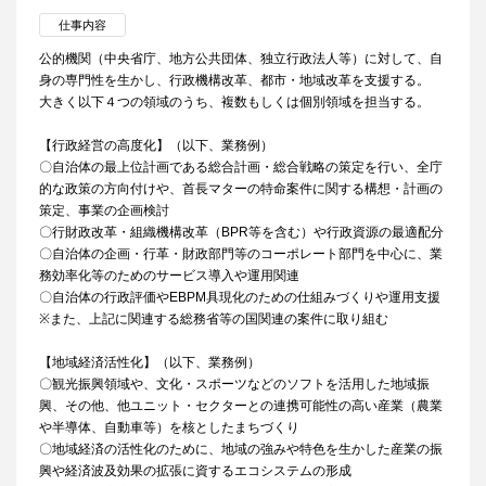
仕事内容
公的機関（中央省庁、地方公共団体、独立行政法人等）に対して、自
身の専門性を生かし、行政機構改革、都市・地域改革を支援する。
大きく以下４つの領域のうち、複数もしくは個別領域を担当する。
【行政経営の高度化】（以下、業務例）
〇自治体の最上位計画である総合計画・総合戦略の策定を行い、全庁
的な政策の方向付けや、首長マターの特命案件に関する構想・計画の
策定、事業の企画検討
〇行財政改革・組織機構改革（BPR等を含む）や行政資源の最適配分
〇自治体の企画・行革・財政部門等のコーポレート部門を中心に、業
務効率化等のためのサービス導入や運用関連
〇自治体の行政評価やEBPM具現化のための仕組みづくりや運用支援
※また、上記に関連する総務省等の国関連の案件に取り組む
【地域経済活性化】（以下、業務例）
〇観光振興領域や、文化・スポーツなどのソフトを活用した地域振
興、その他、他ユニット・セクターとの連携可能性の高い産業（農業
や半導体、自動車等）を核としたまちづくり
〇地域経済の活性化のために、地域の強みや特色を生かした産業の振
興や経済波及効果の拡張に資するエコシステムの形成