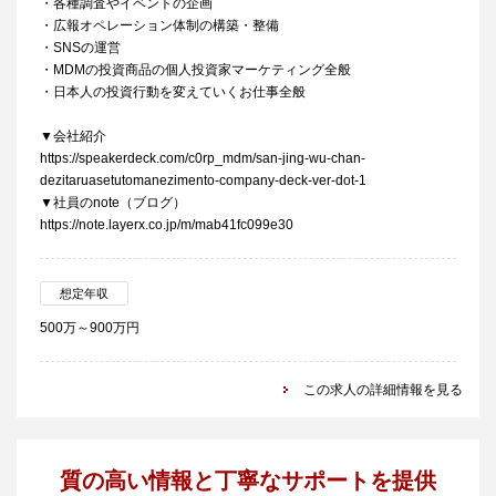
・各種調査やイベントの企画
・広報オペレーション体制の構築・整備
・SNSの運営
・MDMの投資商品の個人投資家マーケティング全般
・日本人の投資行動を変えていくお仕事全般
▼会社紹介
https://speakerdeck.com/c0rp_mdm/san-jing-wu-chan-
dezitaruasetutomanezimento-company-deck-ver-dot-1
▼社員のnote（ブログ）
https://note.layerx.co.jp/m/mab41fc099e30
想定年収
500万～900万円
この求人の詳細情報を見る
質の高い情報と丁寧なサポートを提供