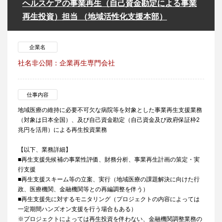
ヘルスケアの事業再生（自己資金勘定による事業
再生投資）担当 （地域活性化支援本部）
企業名
社名非公開：企業再生専門会社
仕事内容
地域医療の維持に必要不可欠な病院等を対象とした事業再生支援業務
（対象は日本全国）、及び自己資金勘定（自己資金及び政府保証枠2
兆円を活用）による再生投資業務
【以下、業務詳細】
■再生支援先候補の事業性評価、財務分析、事業再生計画の策定・実
行支援
■再生支援スキーム等の立案、実行（地域医療の課題解決に向けた行
政、医療機関、金融機関等との再編調整を伴う）
■再生支援先に対するモニタリング（プロジェクトの内容によっては
一定期間ハンズオン支援を行う場合もある）
※プロジェクトによっては再生投資を伴わない、金融機関調整業務の