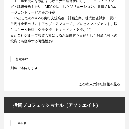
・主に事業売却を検討するオーナー経営者に対してニーズヒアリン
グ・課題分析を行い、M&Aを活用したソリューション、専属M＆Aエ
ージェントサービスをご提案
・FAとしてのM＆Aの実行支援業務（計画立案、株式価値試算、買い
手候補企業のリストアップ・アプローチ、プロセスマネジメント、取
引スキーム検討、交渉支援、ドキュメント支援など）
また自社グループ投資会社による永続保有を目的とした対象会社への
投資にも従事する可能性あり。
想定年収
別途ご案内します
この求人の詳細情報を見る
投資プロフェッショナル（アソシエイト）
企業名