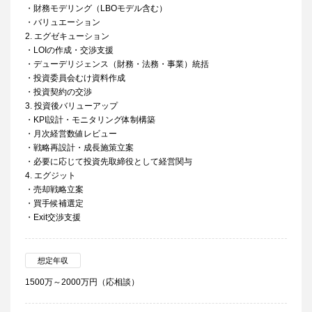
・財務モデリング（LBOモデル含む）
・バリュエーション
2. エグゼキューション
・LOIの作成・交渉支援
・デューデリジェンス（財務・法務・事業）統括
・投資委員会むけ資料作成
・投資契約の交渉
3. 投資後バリューアップ
・KPI設計・モニタリング体制構築
・月次経営数値レビュー
・戦略再設計・成長施策立案
・必要に応じて投資先取締役として経営関与
4. エグジット
・売却戦略立案
・買手候補選定
・Exit交渉支援
想定年収
1500万～2000万円（応相談）