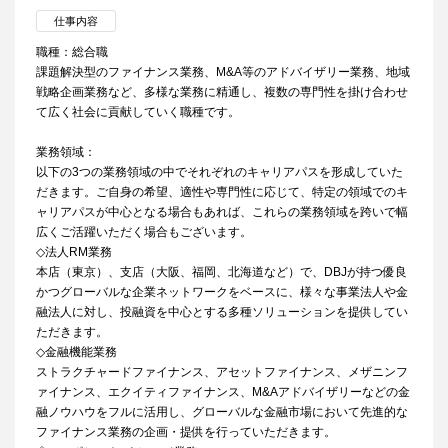
仕事内容
職種：総合職
課題解決型のファイナンス業務、M&A等のアドバイザリー業務、地域
戦略企画業務など、多様な業務に精通し、複数の専門性を掛け合わせ
て広く社会に貢献していく職種です。
業務領域：
以下の3つの業務領域の中でそれぞれのキャリアパスを形成していた
だきます。ご自身の希望、適性や専門性に応じて、特定の領域でのキ
ャリアパスが中心となる場合もあれば、これらの業務領域を跨いで幅
広くご活躍いただく場合もございます。
◇法人RM業務
本店（東京）、支店（大阪、福岡、北海道など）で、DBJが持つ優良
かつグローバルな企業ネットワークをベースに、様々な事業法人や金
融法人に対し、投融資を中心とする多種ソリューションを提供してい
ただきます。
◇金融機能業務
ストラクチャードファイナンス、アセットファイナンス、メザニンフ
ァイナンス、エクイティファイナンス、M&Aアドバイザリーなどの金
融ノウハウをフルに活用し、グローバルな金融市場において先進的な
ファイナンス業務の企画・提供を行っていただきます。