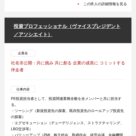
この求人の詳細情報を見る
投資プロフェッショナル（ヴァイスプレジデント
／アソシエイト）
企業名
社名非公開：共に挑み 共に創る 企業の成長に コミットする
伴走者
仕事内容
PE投資担当者として、投資関連業務全般を全メンバーと共に担当す
る。
・ソーシング（新規投資先の探索、既存投資先のロールアップ投資先
の探索）
・エグゼキューション（デューデリジェンス、ストラクチャリング、
LBO交渉等）
・バリューアップ（PMI、株主総会、取締役会、経営会議、金融機関