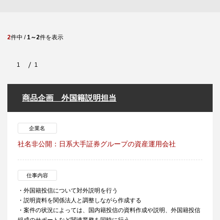
2
件中 /
1～2
件を表示
1
1
商品企画 外国籍説明担当
企業名
社名非公開：日系大手証券グループの資産運用会社
仕事内容
・外国籍投信について対外説明を行う
・説明資料を関係法人と調整しながら作成する
・案件の状況によっては、国内籍投信の資料作成や説明、外国籍投信