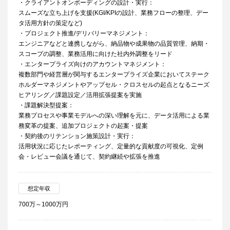
・クライアントオンボーディングの設計・実行：
スムーズな立ち上げを支援(KGI/KPIの設計、業務フローの整理、デー
タ活用方針の策定など)
・プロジェクト推進/デリバリーマネジメント：
エンジニアなどと連携しながら、納品物や成果物の品質管理、納期・
スコープの調整、業務活用に向けた社内外調整をリード
・エンタープライズ向けのアカウントマネジメント：
複数部門や経営層が関与するエンタープライズ企業においてステーク
ホルダーマネジメントやアップセル・クロスセルの起点となるニーズ
ヒアリング／課題設定／活用拡張提案を実施
・課題解決型提案：
業務プロセスや事業モデルへの深い理解を元に、データ活用による業
務変革の提案、追加プロジェクトの起案・提案
・契約後のリテンション施策設計・実行：
活用状況に応じたレポーティング、定量的な貢献度の可視化、定例
会・レビュー会議を通じて、契約継続や拡張を推進
想定年収
700万～1000万円