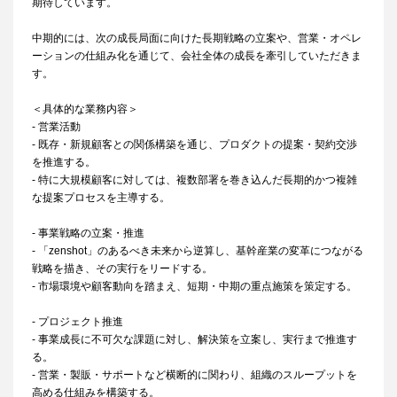
期待しています。
中期的には、次の成長局面に向けた長期戦略の立案や、営業・オペレ
ーションの仕組み化を通じて、会社全体の成長を牽引していただきま
す。
＜具体的な業務内容＞
- 営業活動
- 既存・新規顧客との関係構築を通じ、プロダクトの提案・契約交渉
を推進する。
- 特に大規模顧客に対しては、複数部署を巻き込んだ長期的かつ複雑
な提案プロセスを主導する。
- 事業戦略の立案・推進
- 「zenshot」のあるべき未来から逆算し、基幹産業の変革につながる
戦略を描き、その実行をリードする。
- 市場環境や顧客動向を踏まえ、短期・中期の重点施策を策定する。
- プロジェクト推進
- 事業成長に不可欠な課題に対し、解決策を立案し、実行まで推進す
る。
- 営業・製販・サポートなど横断的に関わり、組織のスループットを
高める仕組みを構築する。