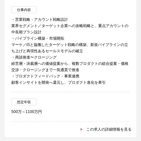
仕事内容
・営業戦略・アカウント戦略設計
業界セグメント／ターゲット企業への攻略戦略と、重点アカウントの
中長期プラン設計
・パイプライン構築・市場開拓
マーケ／ISと協働したターゲット戦略の構築、新規パイプラインの立
ち上げと再現性あるセールスモデルの確立
・商談推進〜クロージング
経営層・決裁層への価値提案から、複数プロダクトの総合提案・価格
交渉・クロージングまで一気通貫で推進
・プロダクトフィードバック・事業連携
顧客インサイトを開発へ還元し、プロダクト進化を牽引
想定年収
500万～1100万円
この求人の詳細情報を見る