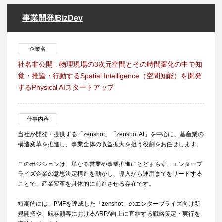
事業開発/BizDev
企業名
社名非公開：物理現場の3次元空間とその時間変化の中で知
覚・推論・行動するSpatial Intelligence（空間知能）を開発
するPhysical AIスタートアップ
仕事内容
当社が開発・提供する「zenshot」「zenshot AI」を中心に、基産業の
構造変革を推進し、事業全体の収益拡大を担う役割をお任せします。
このポジションは、単なる営業や事業推進にとどまらず、エンタープ
ライズ企業の意思決定構造を動かし、導入から運用までをリードする
ことで、産業変革を具体的に前進させる存在です。
短期的には、PMFを達成した「zenshot」のエンタープライズ向け新
規開拓や、既存顧客におけるARPA向上に直結する戦略策定・実行を