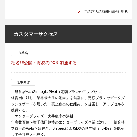
この求人の詳細情報を見る
カスタマーサクセス
企業名
社名非公開：貿易のDXを加速する
仕事内容
・経営層へのStrategic Pivot（定額プランのアップセル）
経営層に対し「業界最大手の動向」を武器に、定額プランやデータダ
ッシュボードを用いた「売上創出の仕組み」を提案し、アップセルを
獲得する。
・エンタープライズ・大手顧客の深耕
年商数百億〜数千億円規模のエンタープライズ企業に対し、一部業務
フローのAs-Isを紐解き、ShippioによるDXの世界観（To-Be）を提示
して全社導入へ導く。