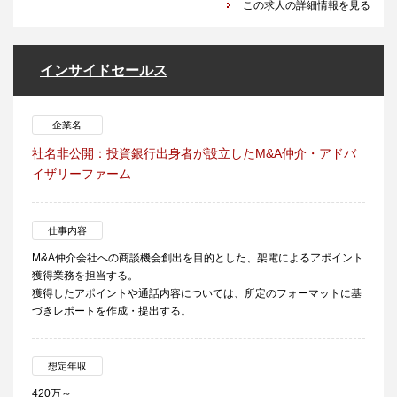
この求人の詳細情報を見る
インサイドセールス
企業名
社名非公開：投資銀行出身者が設立したM&A仲介・アドバ
イザリーファーム
仕事内容
M&A仲介会社への商談機会創出を目的とした、架電によるアポイント
獲得業務を担当する。
獲得したアポイントや通話内容については、所定のフォーマットに基
づきレポートを作成・提出する。
想定年収
420万～