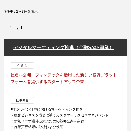
7
件中 /
1～7
件を表示
1
1
デジタルマーケティング推進（金融SaaS事業）
企業名
社名非公開：フィンテックを活用した新しい投資プラット
フォームを提供するスタートアップ企業
仕事内容
■オンライン証券におけるマーケティング推進
・顧客ビジネスを成功に導くカスタマーサクセスマネジメント
・新規ユーザ獲得拡大のための戦略立案～実行
・施策実行結果の分析および検証