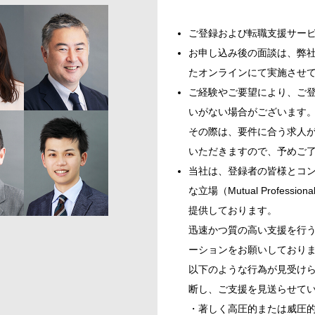
ご登録および転職支援サー
お申し込み後の面談は、弊社
たオンラインにて実施させ
ご経験やご要望により、ご
いがない場合がございます
その際は、要件に合う求人
いただきますので、予めご
当社は、登録者の皆様とコ
な立場（Mutual Profess
提供しております。
迅速かつ質の高い支援を行
ーションをお願いしており
以下のような行為が見受け
断し、ご支援を見送らせて
・著しく高圧的または威圧