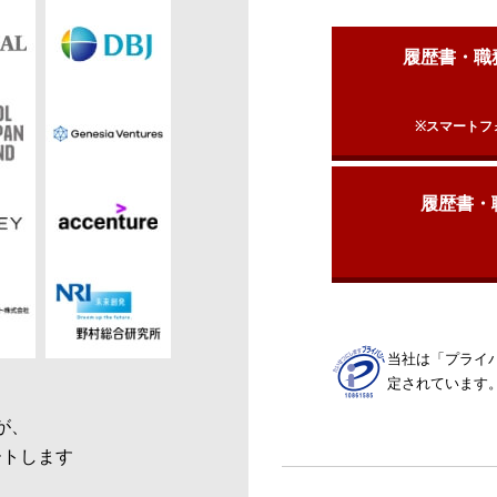
履歴書・職
※スマートフ
履歴書・
当社は「プライ
定されています
が、
ートします