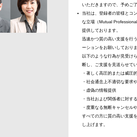
いただきますので、予めご
当社は、登録者の皆様とコ
な立場（Mutual Profess
提供しております。
迅速かつ質の高い支援を行
ーションをお願いしており
以下のような行為が見受け
断し、ご支援を見送らせて
・著しく高圧的または威圧
・社会通念上不適切な要求
・虚偽の情報提供
・当社および関係者に対す
・度重なる無断キャンセル
すべての方に質の高い支援
し上げます。