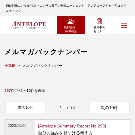
PE/金融/コンサル/ポストコンサル専門の転職エージェント アンテロープキャリアコンサ
ルティング
無料登録・
募集中の
転職相談
セミナー
メルマガバックナンバー
HOME
メルマガバックナンバー
297
件中 /
1～10
件を表示
1
次の10件
前の10件
30
2023/10/05
[Antelope Summary Report No.295]
自分の強みを見つける考え方