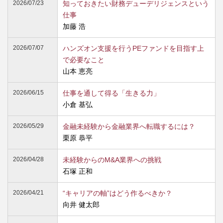
2026/07/23
知っておきたい財務デューデリジェンスという
仕事
加藤 浩
2026/07/07
ハンズオン支援を行うPEファンドを目指す上
で必要なこと
山本 恵亮
2026/06/15
仕事を通して得る「生きる力」
小倉 基弘
2026/05/29
金融未経験から金融業界へ転職するには？
栗原 恭平
2026/04/28
未経験からのM&A業界への挑戦
石塚 正和
2026/04/21
“キャリアの軸”はどう作るべきか？
向井 健太郎