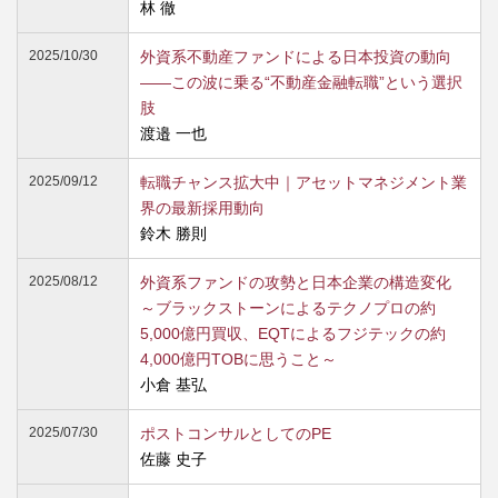
林 徹
2025/10/30
外資系不動産ファンドによる日本投資の動向
――この波に乗る“不動産金融転職”という選択
肢
渡邉 一也
2025/09/12
転職チャンス拡大中｜アセットマネジメント業
界の最新採用動向
鈴木 勝則
2025/08/12
外資系ファンドの攻勢と日本企業の構造変化
～ブラックストーンによるテクノプロの約
5,000億円買収、EQTによるフジテックの約
4,000億円TOBに思うこと～
小倉 基弘
2025/07/30
ポストコンサルとしてのPE
佐藤 史子