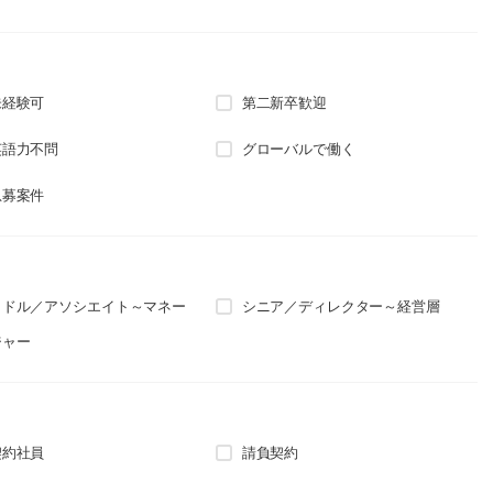
未経験可
第二新卒歓迎
英語力不問
グローバルで働く
急募案件
ミドル／アソシエイト～マネー
シニア／ディレクター～経営層
ジャー
契約社員
請負契約