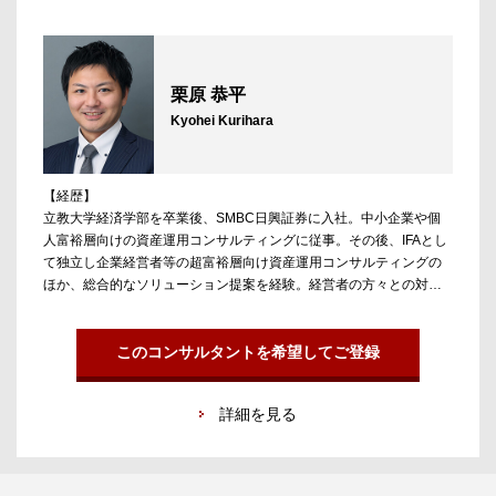
ている。
栗原 恭平
Kyohei Kurihara
【経歴】
立教大学経済学部を卒業後、SMBC日興証券に入社。中小企業や個
人富裕層向けの資産運用コンサルティングに従事。その後、IFAとし
て独立し企業経営者等の超富裕層向け資産運用コンサルティングの
ほか、総合的なソリューション提案を経験。経営者の方々との対話
を通じて“人材”の重要性を感じ、2023年より金融領域に特化した人
材紹介エージェントとして活動を開始。2025年よりアンテロープに
参画。
このコンサルタントを希望してご登録
【担当領域／実績】
詳細を見る
金融領域を中心に担当。銀行・証券・保険・アセットマネジメント
等の金融専門職から企画職、営業に至るまで幅広いポジションを取
り扱っている。金融機関での経験から、しっかりとした業界／企業
理解に基づいたコンサルティングが可能。また、非金融から金融へ