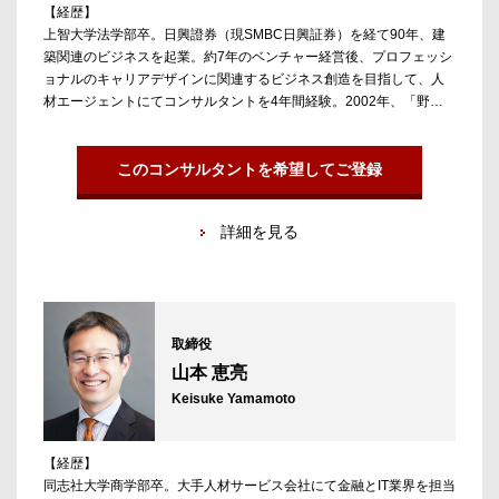
【経歴】
上智大学法学部卒。日興證券（現SMBC日興証券）を経て90年、建
築関連のビジネスを起業。約7年のベンチャー経営後、プロフェッシ
ョナルのキャリアデザインに関連するビジネス創造を目指して、人
材エージェントにてコンサルタントを4年間経験。2002年、「野心
と向上心を持ったプロフェッショナル」に対してチャレンジングな
機会提供を行う目的でアンテロープキャリアコンサルティングを設
立。同社は投資銀行、プライベートエクイティ、ベンチャーキャピ
このコンサルタントを希望してご登録
タル、アセットマネジメント、不動産ファンド及びコンサルティン
グファームのフロント人材の長期的なキャリアデザインを支援して
詳細を見る
いる。07年アンテロープの共同創業者の増井慎二郎氏とオープンワ
ーク（株）（旧（株）ヴォーカーズ）設立にも関わる。
【担当領域／実績】
専門は投資銀行、PE投資ファンド、投資先企業マネジメントポジシ
取締役
ョン、不動産ファンド。
山本 恵亮
Keisuke Yamamoto
【経歴】
同志社大学商学部卒。大手人材サービス会社にて金融とIT業界を担当