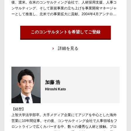
後、渡米。在米のコンサルティング会社で、人材採用支援、人事コ
ンサルティング、そして新規事業の立ち上げを事業開発マネージャ
ーとして推進し、北米での事業拡大に貢献。2004年4月アンテロー
プ参画、翌年同社取締役。PEファンド（バイアウト）を中心に、
VC、M&A、コンサル、投資先企業の経営人材、また組織立ち上げ期
におけるコアメンバー採用の支援も強み。1級キャリアコンサルティ
このコンサルタントを希望してご登録
ング技能士。
詳細を見る
【担当領域／実績】
専門はPEファンド（バイアウト）、VC、エンゲージメントなど投資
ファンド、投資先の経営人材など。20年のエージェント経験で培わ
れた層の厚いネットワークを有し、業界トップから新鋭企業まで数
百名に及ぶ転職を支援してきた。水面下で流通する求人案件の提案
から、選考対策、希望職種の明確化も含め丁寧な支援を行ってい
加藤 浩
る。
Hiroshi Kato
【経歴】
上智大学法学部卒。大手メディア企業にてアジアを中心とした海外
営業に10年間従事。その後、コンサルティング会社で人事領域をフ
ロントラインで広くカバーする中、数々の優秀な人材と接触。プロ