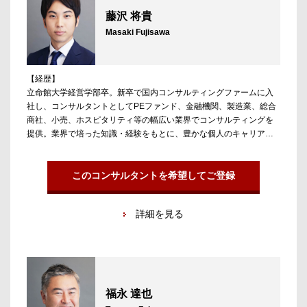
・日系投資銀行 → 外資投資銀行
藤沢 将貴
・総合商社 → PEファンド
Masaki Fujisawa
・日系金融機関 → 外資アセットマネジメント（オルタナティ
ブ）
・外資投資銀行 → 外資アセットマネジメント（オルタナティ
ブ）
【経歴】
・外資投資銀行 → PEファンド
立命館大学経営学部卒。新卒で国内コンサルティングファームに入
・外資投資銀行 → 外資PEファンド
社し、コンサルタントとしてPEファンド、金融機関、製造業、総合
商社、小売、ホスピタリティ等の幅広い業界でコンサルティングを
提供。業界で培った知識・経験をもとに、豊かな個人のキャリアデ
ザインをサポートするためアンテロープに参画。
【担当領域／実績】
このコンサルタントを希望してご登録
コンサルティング業界、M＆Aアドバイザリー、PEファンドなどを担
当。第二新卒、未経験でのコンサルティング/M＆Aアドバイザリー業
詳細を見る
界への転職、ポストコンサル/M＆Aの支援に強みを持つ。
福永 達也