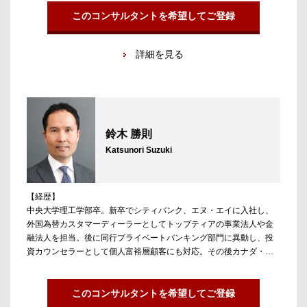
コンサルティング業界担当。毎年年間200名以上の候補者の転職やキ
ャリア形成をサポート。外資系戦略コンサルティングファーム、総
このコンサルタントを希望してご登録
合系ファーム、会計系財務アドバイザリーファームを中心に業界で
のネットワークを広く持ち、現役コンサルタントの方々との日々の
詳細を見る
コンタクトを通じて業界の生の情報に触れ、コンサルティング業界
の最新動向やキャリア形成に関する知見を磨く。これらをソースに
した的確な転職アドバイスに強み。大手ファームへの転職支援はも
ちろん、ポストコンサルの方々のファンドや事業会社のコアポジシ
ョンへの転職支援実績も多数。
鈴木 勝則
Katsunori Suzuki
【経歴】
中央大学理工学部卒。新卒でシティバンク、エヌ・エイに入社し、
外国為替カスタマーディーラーとしてトップティアの事業法人や金
融法人を担当。後に同行プライベートバンキング部門に異動し、投
資カウンセラーとして個人富裕層顧客にも対応。その後カナダ・ロ
イヤル銀行にて再び大手法人顧客への外国為替のセールスに従事。
四半世紀に亘り、金融業界で多様な顧客と国際金融市場との架け橋
役を担ってきたが、テーマを社会で最も重要な「人」に変え、向上
このコンサルタントを希望してご登録
心を持つプロフェッショナルと人材を求める企業との架け橋となる