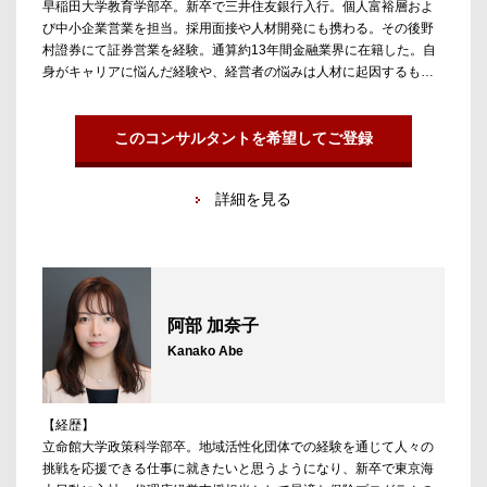
早稲田大学教育学部卒。新卒で三井住友銀行入行。個人富裕層およ
び中小企業営業を担当。採用面接や人材開発にも携わる。その後野
村證券にて証券営業を経験。通算約13年間金融業界に在籍した。自
身がキャリアに悩んだ経験や、経営者の悩みは人材に起因するもの
も多いという現実を知ったことから、個人のキャリア構築に貢献
し、企業を人材面から支援したいという思いでアンテロープに参
画。
このコンサルタントを希望してご登録
【担当領域／実績】
詳細を見る
アセットマネジメント（伝統的資産・オルタナティブ資産）、不動
産金融、グローバルマーケッツなどを担当。金融および不動産業界
出身の方々のキャリア支援に強みを持つ。国家資格キャリアコンサ
ルタント。
阿部 加奈子
Kanako Abe
【経歴】
立命館大学政策科学部卒。地域活性化団体での経験を通じて人々の
挑戦を応援できる仕事に就きたいと思うようになり、新卒で東京海