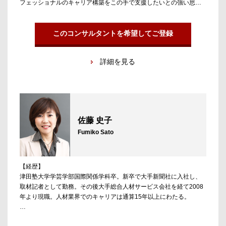
フェッショナルのキャリア構築をこの手で支援したいとの強い思い
から、2007年にアンテロープへ参画。
【担当領域／実績】
このコンサルタントを希望してご登録
専門はPE投資ファンド、M&Aアドバイザリー、戦略系・総合系・再
生系コンサルティングファーム。PEファンド等、パートナー/マネー
詳細を見る
ジングディレクタークラスと独自のネットワークがない限り応募を
することすら難しい業界にも豊富なパイプラインを持つ。情報提供
はもちろん、コンサルファームのケース面接対策はじめ、キャンデ
ィデートを文字通りハンズオンで支援することにより、これまで経
営トップから若手人材まで500名以上の方々の転職を成功に導いてき
た。
佐藤 史子
Fumiko Sato
【経歴】
津田塾大学学芸学部国際関係学科卒。新卒で大手新聞社に入社し、
取材記者として勤務。その後大手総合人材サービス会社を経て2008
年より現職。人材業界でのキャリアは通算15年以上にわたる。
【担当領域／実績】