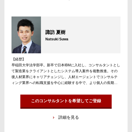
動産金融領域を中心に担当。金融業界でのキャリアをベースとした
ネットワークで、幅広い年齢層の転職をサポートしている。
NIKKEI HR AGENT AWARDS 2019金融部門 受賞
諏訪 夏樹
Natsuki Suwa
【経歴】
早稲田大学法学部卒。新卒で日本IBMに入社し、コンサルタントとし
て製造業をクライアントとしたシステム導入案件を複数推進。その
後人材業界にキャリアチェンジし、人材エージェントでコンサルテ
ィング業界への転職支援を中心に経験する中で、より個人の長期的
なキャリア支援に従事したいという考えからアンテロープキャリア
コンサルティングに参画。
このコンサルタントを希望してご登録
【担当領域/実績】
“戦略”・”デジタル”がキーワードで、外資戦略ファームと総合ファー
詳細を見る
ムのデジタル部門に多数のサポート実績あり。戦略コンサル向けの
ケース面接対策も一定の評価を候補者様より頂いている。ポストコ
ンサルの転職支援においても、AIやDXを軸としたスタートアップや