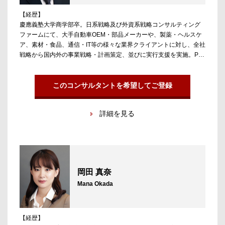
【経歴】
慶應義塾大学商学部卒。日系戦略及び外資系戦略コンサルティング
ファームにて、大手自動車OEM・部品メーカーや、製薬・ヘルスケ
ア、素材・食品、通信・IT等の様々な業界クライアントに対し、全社
戦略から国内外の事業戦略・計画策定、並びに実行支援を実施。PE
ファンドや事業会社のM&Aにおけるビジネスデューデリジェンスや
買収後のPMI、事業再生案件にも複数従事。コンサルティングファー
ムで働く中で、業界内外で活躍する人材を長期的に応援したい想い
このコンサルタントを希望してご登録
からアンテロープキャリアコンサルティングに参画。
詳細を見る
【担当領域／実績】
コンサルティング、M&Aアドバイザリー、PEファンド、事業会社、
スタートアップ等への支援を担当。特に戦略コンサルティング業界
においては自身の経験を元にしたキャリア支援に強みを持つ。
岡田 真奈
Mana Okada
【経歴】