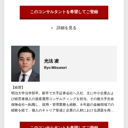
大手事業会社へのご支援実績も多数。IT領域への支援にも強みを持
ち、これまで累計400名以上の転職支援に携わる。
その後、プロダクト開発部門にて新規サービス企画に携わり、ＨＲ
このコンサルタントを希望してご登録
関連のプロダクト開発に尽力。キャリアに前向きに取り組む個人の
方の長期的なキャリア支援に従事したいという考えからアンテロー
詳細を見る
プキャリアコンサルティングに参画。
【担当領域／実績】
コンサルティング業界担当。コンサルティングファーム全般（戦
略・総合・シンクタンク・IT・ブティックなど）を担当。
これまでの経験を活かし、第二新卒や事業会社（CxO、経営企画、
光法 凌
M&A、ファイナンス、ITなど）へのポストコンサルの方々の事業会
Ryo Mitsunori
社の支援にも強みを持つ。
自身の転職の経験から、人生において納得感のある意思決定のサポ
ートを心掛けている。
【経歴】
明治大学法学部卒。新卒で大手証券会社へ入社、主に中小企業およ
び経営者個人の資産運用コンサルティングを担当。その後大手生命
保険会社へ転職し、採用・管理業務も経験。８年超の金融領域での
経験を経て、個人のキャリア形成と企業の人材における課題を両面
で解決したいという想いに至り、アンテロープに参画。
【担当領域／実績】
このコンサルタントを希望してご登録