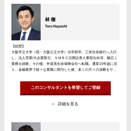
大手事業会社への支援を強みとしている。
林 徹
Toru Hayashi
【経歴】
大阪市立大学（現・大阪公立大学）法学部卒。三井住友銀行へ入行
し、法人営業/大企業取引、ＳＭＢＣ日興証券人事部出向等、幅広く
業務を経験。その後、外資系生命保険会社へ転職。通算10年超に亘
り、金融業界で様々な業務に関与した後、多くの方々の決断をサポ
ートし、豊かなキャリアを送るきっかけを作りたいと考え、アンテ
ロープに参画。
このコンサルタントを希望してご登録
【担当領域】
日系/外資投資銀行、日系/外資ＰＥファンド、Ｍ＆Ａアドバイザリ
詳細を見る
ー、アセットマネジメント（特にオルタナティブ投資関連領域）等
を担当。
【直近の主な支援実績】
・日系金融機関 → PEファンド