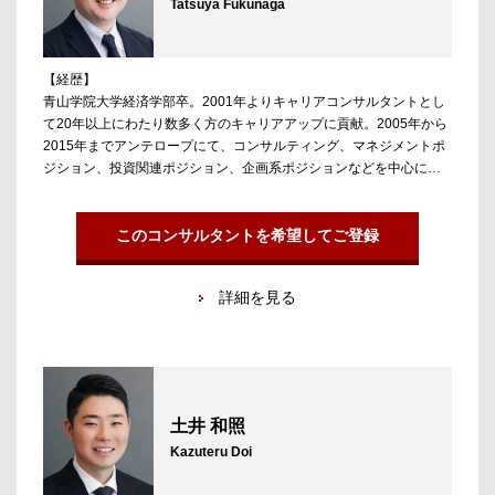
Tatsuya Fukunaga
【経歴】
青山学院大学経済学部卒。2001年よりキャリアコンサルタントとし
て20年以上にわたり数多く方のキャリアアップに貢献。2005年から
2015年までアンテロープにて、コンサルティング、マネジメントポ
ジション、投資関連ポジション、企画系ポジションなどを中心に幅
広い領域をカバー。その後、同業他社を経て2022年より復職。
【担当領域／実績】
このコンサルタントを希望してご登録
コンサルティングファーム全般（戦略・総合・シンクタンク・財
務・再生・IT・ブティックなど）、事業会社（CxO、経営企画、
詳細を見る
M&A、ファイナンス、ITなど）、ファンド（投資担当、ポートフォ
リオチーム、投資先CxOなど）。これまでの長い経験で培った人
脈・実績をベースに、ベテランから若手までの幅広い層へのキャリ
ア支援を行っている。
土井 和照
Kazuteru Doi