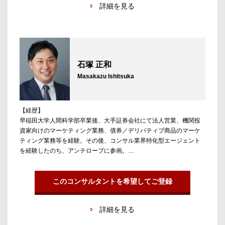
詳細を見る
転職はもちろん、ファンド投資先を中心に、ポストコンサルの転職
支援も可能。外資／日系総合ファーム、独立系ファーム、監査法人
やシンクタンクまで、幅広い企業での決定実績がある。
石塚 正和
Masakazu Ishitsuka
【経歴】
早稲田大学人間科学部卒業後、大手証券会社にて法人営業、機関投
資家向けのマーケティング業務、債券／デリバティブ商品のマーケ
ティング業務等を経験。その後、コンサル業界特化型エージェント
を経験したのち、アンテロープに参画。
【担当領域／実績】
日系／外資コンサルティングファーム、投資銀行、PEファンド、
このコンサルタントを希望してご登録
M&Aアドバイザリー、不動産ファンド等を担当。金融業界やコンサ
ルティング業界、監査法人等への転職支援実績が多数ある。ポスト
詳細を見る
コンサル、ポストIBDとしてのVC業界やPE業界についても、コンフ
ィデンシャルな情報を駆使してキャンディデートのサポートを行っ