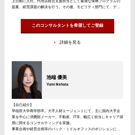
上日動に入社。代理店経営支援担当として最適な保険プログラムの
提案、経営課題の解決を行う。その後、モビリティ部門にて、ディ
ーラーの経営層や現場の社員と共に自動車ユーザーに保険を提供す
るビジネスモデルを構築。仕事を通して一人ひとりと真剣に向き合
い成長を支援していくことに楽しさを感じ、人材業界に転身するこ
このコンサルタントを希望してご登録
とを決意。真に候補者の想いに向き合うことができるエージェント
がアンテロープであると確信し参画。
詳細を見る
【担当領域】
金融領域担当。PEファンド、VC、資産運用会社(アセットマネジメ
ント)、プライベートバンク、不動産金融、グローバルマーケッツ、
投資銀行等。金融業界への転職だけでなく、スタートアップ企業や
事業会社への転職も支援。アンテロープのネットワークと高い専門
池端 優美
性を武器に、候補者のご志向にあったポジションをご提案。
Yumi Ikehata
【自己紹介】
早稲田大学商学部卒。大手人材エージェントにて、主に国内大手企
業を中心に消費財メーカー、不動産、IT等、幅広く担当しキャリア採
用に関するコンサルティングを実施。
事業企画や経営企画等のバック・ミドルオフィスのポジションにて