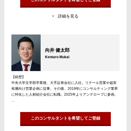
金融領域担当。PEファンド/VC/投資銀行・M&Aアドバイザリーおよ
び、スタートアップ・事業会社の経営人材ポジション中心に支援。
詳細を見る
向井 健太郎
Kentaro Mukai
【経歴】
中央大学文学部卒業後、大手証券会社に入社。リテール営業や超富
裕層向け営業企画に従事。その後、2019年にコンサルティング業界
に特化した人材紹介会社に転職。2025年よりアンテロープに参画。
【担当領域／実績】
コンサルティング業界全般を担当。戦略系ファーム、総合系ファー
ム、財務アドバイザリーファームを中心に紹介可能。現役コンサル
このコンサルタントを希望してご登録
タントの方々との繋がりも豊富で、現場の情報をもとに業界動向や
案件情報のアップデートを行っている。未経験からの大手ファーム