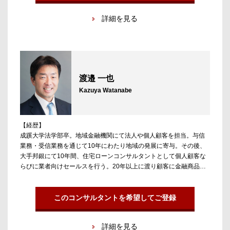
べくアンテロープに参画。
詳細を見る
【担当領域／実績】
資産運用会社（アセットマネジメント）、プライベートバンク、銀
行・証券のグローバルマーケッツ部門等、資産運用部門や市場部門
を中心に担当。金融業界での長年のキャリアをベースとした情報と
ネットワークで、幅広い年齢層の転職をサポートしている。
渡邉 一也
Kazuya Watanabe
【経歴】
成蹊大学法学部卒。地域金融機関にて法人や個人顧客を担当。与信
業務・受信業務を通じて10年にわたり地域の発展に寄与。その後、
大手邦銀にて10年間、住宅ローンコンサルタントとして個人顧客な
らびに業者向けセールスを行う。20年以上に渡り顧客に金融商品を
提供しながら信頼関係の構築に注力してきた経験を、人財というも
っとも重要なリソースをクライアントに提供することに注ぐべくア
ンテロープに参画。
このコンサルタントを希望してご登録
【担当領域／実績】
詳細を見る
銀行の金融市場部門、資産運用会社（アセットマネジメント）、不