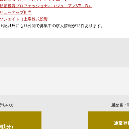
動産投資プロフェッショナル（ジュニア／VP～D）
リューアップ担当
ソシエイト（上場株式投資）
上記以外にも非公開で募集中の求人情報が
12
件あります。
持ちの方
履歴書・
通常登
1
間
分）