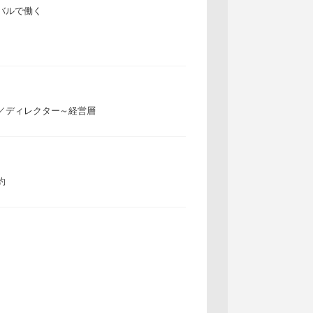
バルで働く
／ディレクター～経営層
約