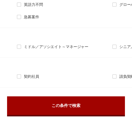
英語力不問
グロー
急募案件
ミドル／アソシエイト～マネージャー
シニア
契約社員
請負契