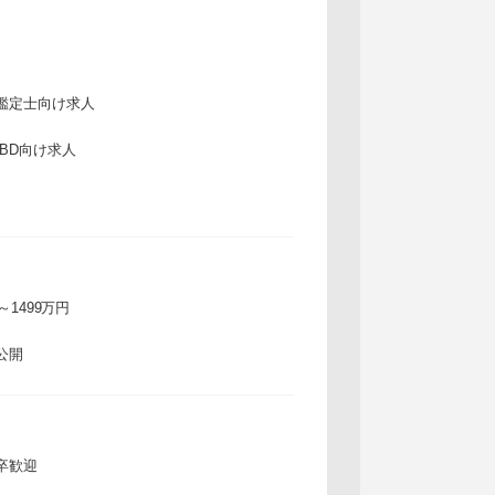
鑑定士向け求人
IBD向け求人
万～1499万円
公開
卒歓迎