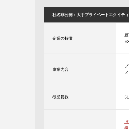
社名非公開：大手プライベートエクイティ
豊
企業の特徴
E
プ
事業内容
メ
従業員数
5
I
投