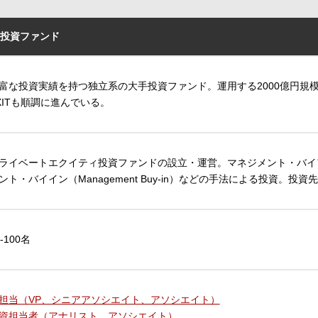
投資ファンド
富な投資実績を持つ独立系の大手投資ファンド。運用する2000億円規
XITも順調に進んでいる。
ライベートエクイティ投資ファンドの設立・運営。マネジメント・バイアウト（M
ント・バイイン（Management Buy-in）などの手法による投資。
1-100名
R担当（VP、シニアアソシエイト、アソシエイト）
資担当者（アナリスト、アソシエイト）