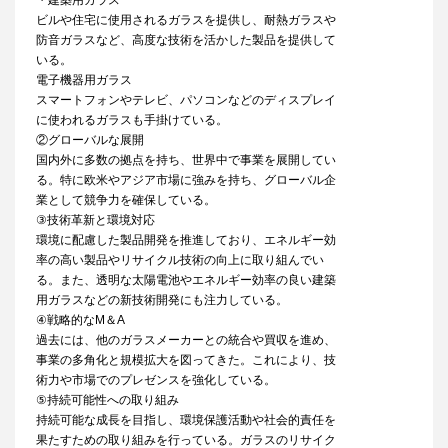
・建築用ガラス
ビルや住宅に使用されるガラスを提供し、耐熱ガラスや
防音ガラスなど、高度な技術を活かした製品を提供して
いる。
電子機器用ガラス
スマートフォンやテレビ、パソコンなどのディスプレイ
に使われるガラスも手掛けている。
②グローバルな展開
国内外に多数の拠点を持ち、世界中で事業を展開してい
る。特に欧米やアジア市場に強みを持ち、グローバル企
業として競争力を確保している。
③技術革新と環境対応
環境に配慮した製品開発を推進しており、エネルギー効
率の高い製品やリサイクル技術の向上に取り組んでい
る。また、透明な太陽電池やエネルギー効率の良い建築
用ガラスなどの新技術開発にも注力している。
④戦略的なM＆A
過去には、他のガラスメーカーとの統合や買収を進め、
事業の多角化と規模拡大を図ってきた。これにより、技
術力や市場でのプレゼンスを強化している。
⑤持続可能性への取り組み
持続可能な成長を目指し、環境保護活動や社会的責任を
果たすための取り組みを行っている。ガラスのリサイク