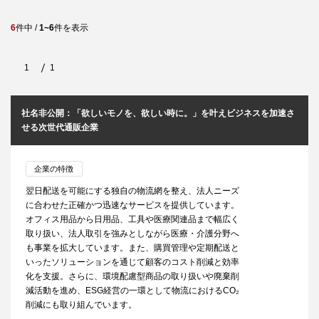
6
件中 /
1~6
件を表示
1
1
社名非公開：「欲しいモノを、欲しい時に。」を叶えビジネスを加速さ
せる次世代通販企業
企業の特徴
翌日配送を可能にする独自の物流網を整え、法人ニーズ
に合わせた正確かつ迅速なサービスを提供しています。
オフィス用品から日用品、工具や医療関連品まで幅広く
取り扱い、法人取引を強みとしながら医療・介護分野へ
も事業を拡大しています。また、購買管理や定期配送と
いったソリューションを通じて顧客のコスト削減と効率
化を支援。さらに、環境配慮型商品の取り扱いや廃棄削
減活動を進め、ESG経営の一環として物流におけるCO₂
削減にも取り組んでいます。