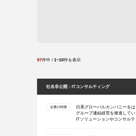
97
件中 /
1~10
件を表示
社名非公開：ITコンサルティング
日系グローバルカンパニーをは
企業の特徴
グループ連結経営を推進してい
ITソリューションやコンサル