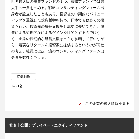
世界最大級の投資ファンドの１つ。買収ファンドでは最
大手の一角を占める。戦略コンサルティングファーム出
身者が設立したこともあり、投資後の中期的なバリュー
アップを重視した投資哲学を持つ。日本でも数多くの投
資を行い、投資先の成長支援をし成功に導いてきた。投
資による短期的なによるゲインを目的とするのではな
く、企業の長期的な経営支援を自らが参画して行いなが
ら、着実なリターンを投資家に提供するというのが同社
の考え。社員には超一流のコンサルティングファーム出
身者を数多く揃える。
従業員数
1-50名
この企業の求人情報を見る
社名非公開：プライベートエクイティファンド