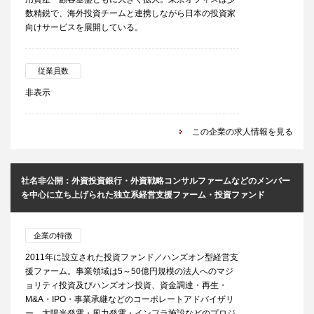
数精鋭で、海外投資チームと連携しながら日本の投資家
向けサービスを展開している。
従業員数
非表示
この企業の求人情報を見る
社名非公開：外資投資銀行・外資戦略コンサルファームなどのメンバー
を中心に立ち上げられた独立系経営支援ファーム・投資ファンド
企業の特徴
2011年に設立された投資ファンド／ハンズオン型経営支
援ファーム。事業領域は5～50億円規模の法人へのマジ
ョリティ投資及びハンズオン投資、資金調達・再生・
M&A・IPO・事業承継などのコーポレートアドバイザリ
ー、太陽光発電・風力発電・インフラ施設などのプロジ