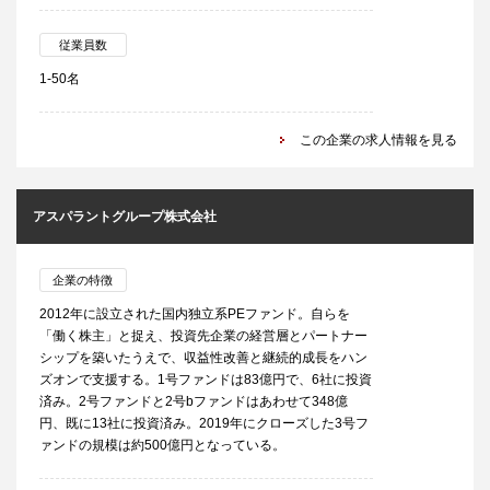
従業員数
1-50名
この企業の求人情報を見る
アスパラントグループ株式会社
企業の特徴
2012年に設立された国内独立系PEファンド。自らを
「働く株主」と捉え、投資先企業の経営層とパートナー
シップを築いたうえで、収益性改善と継続的成長をハン
ズオンで支援する。1号ファンドは83億円で、6社に投資
済み。2号ファンドと2号bファンドはあわせて348億
円、既に13社に投資済み。2019年にクローズした3号フ
ァンドの規模は約500億円となっている。