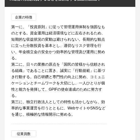
企業の特徴
第一に、「投資原則」に従って管理運用体制を強固なも
のとする。資金運用は経済環境などに左右されるため、
短期的な収益状況の変動は避けられない。長期的な観点
に立った分散投資を基本とし、適切なリスク管理を行
い、年金積立金の安全かつ効率的な管理及び運用に努め
る。
第二に、日々の業務の原点を「国民の皆様から信頼され
る組織」であることに置き、誠実に「行動規範」に基づ
き行動する。自己研鑽と専門性の向上に努め、コミュニ
ケーションとチームワークを大切にし、一人ひとりが個
性と能力を発揮して、GPIFの使命達成のために努力す
る。
第三に、独立行政法人としての特性も活かしながら、効
率的な事業運営を行うとともに、WebサイトやSNSなど
を通じ、積極的な情報開示に努める。
従業員数