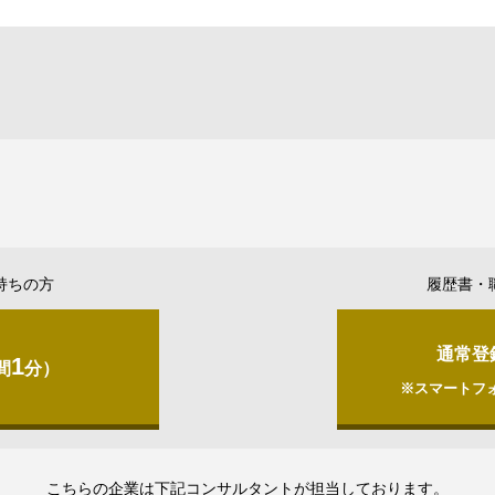
持ちの方
履歴書・
通常登
1
間
分）
※スマートフ
こちらの企業は下記コンサルタントが担当しております。