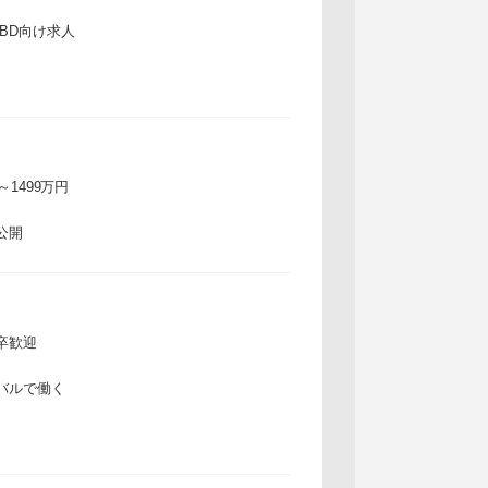
IBD向け求人
万～1499万円
公開
卒歓迎
バルで働く