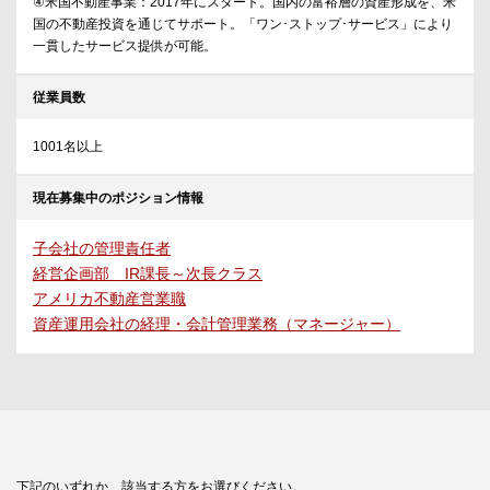
④米国不動産事業：2017年にスタート。国内の富裕層の資産形成を、米
国の不動産投資を通じてサポート。「ワン･ストップ･サービス」により
一貫したサービス提供が可能。
従業員数
1001名以上
現在募集中のポジション情報
子会社の管理責任者
経営企画部 IR課長～次長クラス
アメリカ不動産営業職
資産運用会社の経理・会計管理業務（マネージャー）
下記のいずれか、該当する方をお選びください。