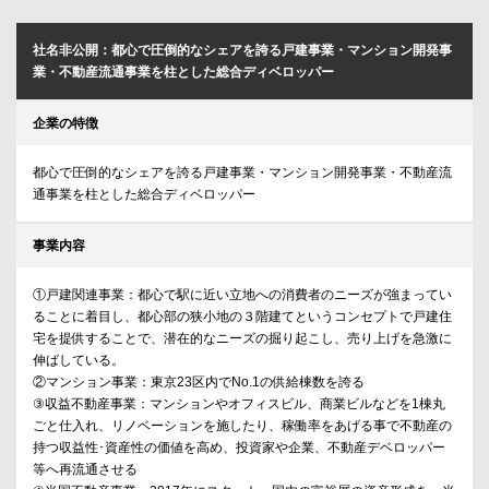
社名非公開：都心で圧倒的なシェアを誇る戸建事業・マンション開発事
業・不動産流通事業を柱とした総合ディベロッパー
企業の特徴
都心で圧倒的なシェアを誇る戸建事業・マンション開発事業・不動産流
通事業を柱とした総合ディベロッパー
事業内容
①戸建関連事業：都心で駅に近い立地への消費者のニーズが強まってい
ることに着目し、都心部の狭小地の３階建てというコンセプトで戸建住
宅を提供することで、潜在的なニーズの掘り起こし、売り上げを急激に
伸ばしている。
②マンション事業：東京23区内でNo.1の供給棟数を誇る
③収益不動産事業：マンションやオフィスビル、商業ビルなどを1棟丸
ごと仕入れ、リノベーションを施したり、稼働率をあげる事で不動産の
持つ収益性･資産性の価値を高め、投資家や企業、不動産デベロッパー
等へ再流通させる