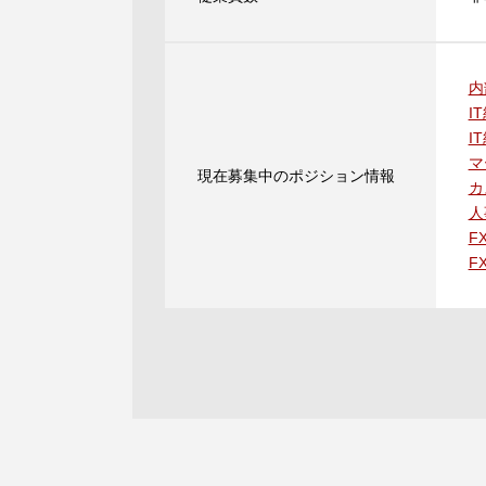
内
I
I
マ
現在募集中のポジション情報
カ
人
F
F