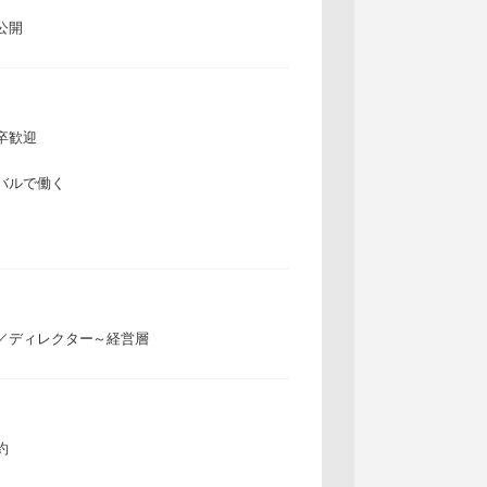
公開
卒歓迎
バルで働く
／ディレクター～経営層
約