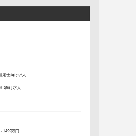
鑑定士向け求人
IBD向け求人
万～1499万円