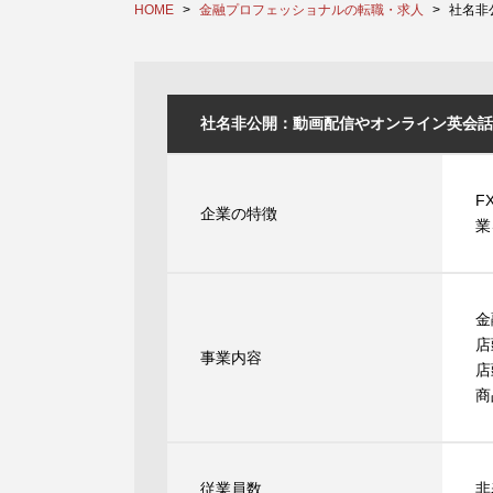
HOME
金融プロフェッショナルの転職・求人
社名非
社名非公開：動画配信やオンライン英会話
F
企業の特徴
業
金
店
事業内容
店
商
従業員数
非