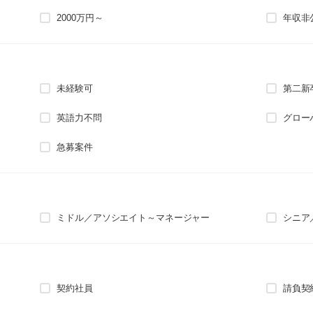
2000万円～
年収非
未経験可
第二新
英語力不問
グロー
急募案件
ミドル／アソシエイト～マネージャー
シニア
契約社員
請負契