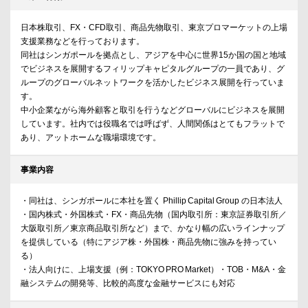
日本株取引、FX・CFD取引、商品先物取引、東京プロマーケットの上場
支援業務などを行っております。
同社はシンガポールを拠点とし、アジアを中心に世界15か国の国と地域
でビジネスを展開するフィリップキャピタルグループの一員であり、グ
ループのグローバルネットワークを活かしたビジネス展開を行っていま
す。
中小企業ながら海外顧客と取引を行うなどグローバルにビジネスを展開
しています。社内では役職名では呼ばず、人間関係はとてもフラットで
あり、アットホームな職場環境です。
事業内容
・同社は、シンガポールに本社を置く Phillip Capital Group の日本法人
・国内株式・外国株式・FX・商品先物（国内取引所：東京証券取引所／
大阪取引所／東京商品取引所など）まで、かなり幅の広いラインナップ
を提供している（特にアジア株・外国株・商品先物に強みを持ってい
る）
・法人向けに、上場支援（例：TOKYO PRO Market）・TOB・M&A・金
融システムの開発等、比較的高度な金融サービスにも対応