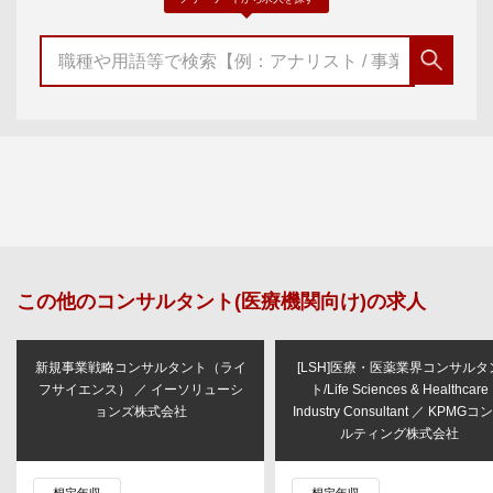
この他の
コンサルタント(医療機関向け)
の求人
ト（ライ
[LSH]医療・医薬業界コンサルタン
医療・介護政策コンサル
リューシ
ト/Life Sciences & Healthcare
国内有数のシンクタン
Industry Consultant ／ KPMGコンサ
ティング会
ルティング株式会社
想定年収
想定年収