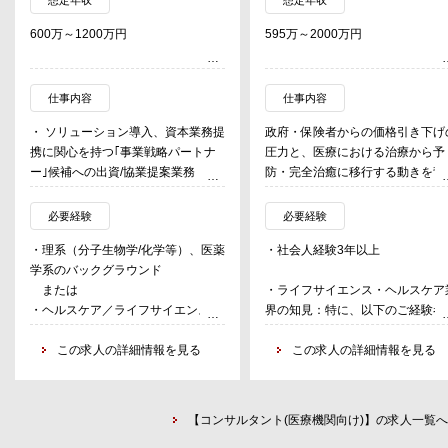
595万～2000万円
600万～2000万円
仕事内容
仕事内容
本業務提
政府・保険者からの価格引き下げの
以下のいずれか、また
パートナ
圧力と、医療における治療から予
を担当
業務
防・完全治癒に移行する動きを背景
【業務①：医療・介護
略パート
に、これまで経験したことがない変
設計／評価コンサルテ
レーショ
革期を迎えているライフサイエンス
厚生労働省等を主な顧
必要経験
必要経験
業界において、自立成長を目指すク
策の新設、拡充に向け
）、医薬
・社会人経験3年以上
以下のいずれかの経験
有する
ライアントをサポートするコンサル
政策課題解決に必要な
持ちの方（必須）
の協業提
タントを、SCからSMまで幅広く募
ータ利活用、研究者、
・ライフサイエンス・ヘルスケア業
［経験］
集。
の協働によるエビデン
エンス系
界の知見：特に、以下のご経験者を
【メンバークラス】：
術実証の
業務を行います。
歓迎します。
かの経験をお持ちの方
ランク別には、概ね以下の役割を期
［業務の具体例］
見る
-バイオ医薬品および再生医療の
この求人の詳細情報を見る
①コンサルティングフ
この求人の詳細情
の統合シ
待：
ナショナルデータベース
事業化および業務改革
ける、医療・介護・公
業務
・Senior Manager/シニアマネージ
介護保険総合データベ
-企業活動のいずれかの機能にお
実務経験
との共同
ャー：アカウント担当して、部長ク
祉データベース等を活
けるデジタライゼーション
②事業会社・研究機関
業務
ラスと密にコミュニケーションを取
疾病予防・介護・障害
【コンサルタント(医療機関向け)】の求人一覧へ
-管理会計アプローチによる利益
データ分析・政策調査
り、彼らの業務課題を理解した上で
した政策・制度の設計