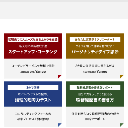
の最大化、コスト削減およびアロケ
関する実務経験
KCの各 サービスラインと協業し、
ーション
【プロジェクトリーダ
統合的なアプローチによる解決策を
【業務②：医療・介護
-人財価値の最大化、適正要員数
上記の経験に加え、チ
提示し実行できる。また、複数プロ
実装・実証事業等コン
の検討
マネジメント経験をお
ジェクトのプロジェクトマネジャー
グ】
-グローバルの観点での医薬品お
をこなし、案件開拓ができる。
厚生労働省等を主な顧
よび医療機器における各種規制対応
［スキル・資格］
・Manager/マネージャー：特定プ
策・制度の運用に必要
-国内ヘルスケアエコシステムに
①実務経験相応のスキ
ロジェクトの実務責任者として高品
ータベースや情報シス
関わる新規事業
②医療・疾病予防・介
質の成果を創出する担い手になれ
策定、要件定義支援、
を中心とした政策・制
る。 また、クライアントの現場キー
構築、運用の支援業務
・プロジェクト管理：
門的知見
パーソンと有効なリレーションを構
-業務プロセス改革、統廃合支援
③大規模データ解析に
築し、プロジェクトを継続・拡大す
［業務の具体例］
（システム統合、人事・組織統合、
知見
ることができる。
医療・疾病予防・介護
商品統合等）のプロジェクト管理経
④論理的思考力、ドキ
・Senior Consultant/シニアコンサ
中心とした行政報告制
験を有している
ョン・コミュニケーシ
ルタント：プロジェクトにおいて,、
の設計・運用、政策・
・Ownershipを持ってプロジェクト
ンテーションスキル
エンゲージメントマネージャーの右
必要となる情報システ
を推進するMindsetを有し、他のプ
腕として、高品質のデリバリーを遂
定、要件定義支援
ロジェクト・メンバーをモティベー
行できる。デリバリーにおいては、
ナショナルデータベース
トできる。
得意な業務経験と知見を有し、クラ
介護保険総合データベ
イアントに対して高い付加価値を提
祉データベース等の行
・日本語・英語： 母国語またはビ
供できる。
用の実務支援、介護テ
ジネス以上
導入実証