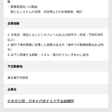
断
・業務高度化への取組
新たなシステムの活用、AI活用などの企画推進、検討
必要経験
1. 日本語・英語ともにビジネスレベル以上の語学力（目安：TOEIC800
以上）
2. 銀行で海外業務に従事した経験のある方（海外での勤務経験あれば尚
可）
3. 以下に関連する経験・スキル・能力のうちいずれかに該当
予定勤務地
東京都千代田区
企業名
社名非公開：日本を代表する大手金融機関