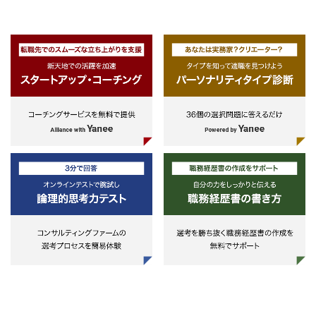
ステムにより、円滑な資金決済を進
対策
めており、今般、当該システム再構
・コンプライアンス関連の相談窓
築のための戦略策定・プロジェクト
・各種会議体の事務局運営
を推進している。
・人材育成・採用
◇海外赴任や海外に関わるお仕事を
希望している方に適する仕事。未来
の同社海外拠点のシステムを担い手
として自己成長いただくと共に、銀
行の海外ビジネスの成長を下支えす
る使命感を持って業務に取り組んで
いただける方を募集。