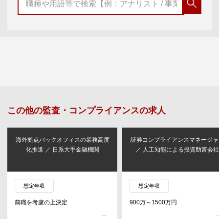
この他の
監査・コンプライアンス
の求人
海外拠点バックオフィスの業務高度
証券コンプライアンスマネージャ
化推進 ／ 日系大手金融機関
／ 人工知能による投資助言会社
想定年収
想定年収
前職を考慮の上決定
900万～1500万円