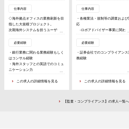
仕事内容
仕事内容
◇海外拠点オフィスの業務刷新を目
・各種業法・規制等の調査および
指した大規模プロジェクト。
応
次期海外システムを担うユーザーと
-ロボアドバイザー事業に関わ
しての検討を牽引する役割を担う。
制度変更・法令改正等の調査およ
・ 主にアジア・ロンドンなどの海外
対応
必要経験
必要経験
各拠点が対象
-新規サービスに関わる各種業
・銀行業務に関わる業務経験もしく
・証券会社でのコンプライアンス
・ ユーザー各関係部署を取りまとめ
法・規制等の調査および対応
はコンサル経験
務経験
プロジェクトを企画立案、牽引
・広告審査（Web広告やLP、DM
・海外スタッフとの英語でのコミュ
・ 外部システムベンダーを含む開発
セミナー資料等）
ニケーション力
サイドとの調整
・顧客交付書面等の整備・管理
・立場の異なるものと調整力・交渉
・ 要件定義書やUAT等計画書等のド
・社内規程やマニュアルの整備・
力・リーダーシップ
この求人の詳細情報を見る
この求人の詳細情報を見る
キュメント作成
理
・配下と共にチームの牽引経験あり
・従業員向けコンプライアンス研
【職務内容の特徴】
の企画・運営
◇グローバル管理統括部は海外拠点
・障害発生時の対応（当局対応、
【監査・コンプライアンス】の求人一覧へ
における事務戦略を担う企画部署。
客対応方針の検討等）
同社の海外拠点は全世界に約40都市
・当局対応（各種報告・届出等へ
において運営されており、それぞれ
対応、検査対応等）
営業部門とそれを支える事務部門等
・反社会的勢力の排除に関する業
とで構成されている。事務部門はシ
・マネーロンダリング等の不正犯