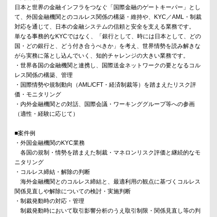
日本と世界の金融インフラをつなぐ「国際金融のゲートキーパー」とし
て、外国金融機関とのコルレス関係の構築・維持や、KYC／AML・制裁
対応を通じて、日本の金融システムの信頼と安全を支える業務です。
単なる事務的なKYCではなく、「銀行として、時には日本として、どの
国・どの銀行と、どう付き合うべきか」を考え、世界情勢を読み解きな
がら実務に落とし込んでいく、知的チャレンジの大きい業務です。
・世界各国の金融機関と連携し、国際送金ネットワークの要となるコル
レス関係の構築、管理
・国際情勢や規制動向（AML/CFT・経済制裁等）を踏まえたリスク評
価・モニタリング
・内外金融機関との対話、国際会議・ワーキンググループ等への参画
（適性・経験に応じて）
■案件例
・外国金融機関のKYC業務
各国の規制・情勢を踏まえた制裁・マネロンリスク評価と継続的なモ
ニタリング
・コルレス締結・解除の判断
海外金融機関とのコルレス締結と、最適利用の観点に基づくコルレス
関係見直しや解除についての検討・実施判断
・制裁発動時の対応・管理
制裁発動時において取引影響分析のうえ取引制限・関係見直し等の判