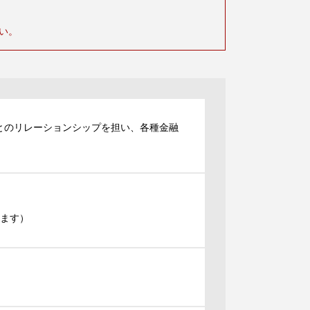
い。
とのリレーションシップを担い、各種金融
きます）