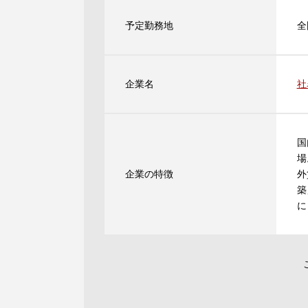
予定勤務地
全
企業名
社
国
場
企業の特徴
外
築
に