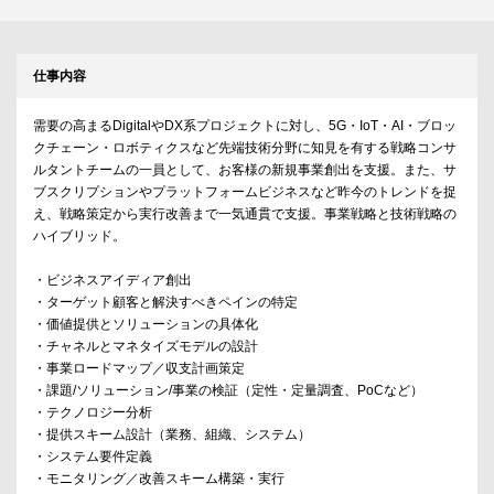
仕事内容
需要の高まるDigitalやDX系プロジェクトに対し、5G・IoT・AI・ブロッ
クチェーン・ロボティクスなど先端技術分野に知見を有する戦略コンサ
ルタントチームの一員として、お客様の新規事業創出を支援。また、サ
ブスクリプションやプラットフォームビジネスなど昨今のトレンドを捉
え、戦略策定から実行改善まで一気通貫で支援。事業戦略と技術戦略の
ハイブリッド。
・ビジネスアイディア創出
・ターゲット顧客と解決すべきペインの特定
・価値提供とソリューションの具体化
・チャネルとマネタイズモデルの設計
・事業ロードマップ／収支計画策定
・課題/ソリューション/事業の検証（定性・定量調査、PoCなど）
・テクノロジー分析
・提供スキーム設計（業務、組織、システム）
・システム要件定義
・モニタリング／改善スキーム構築・実行