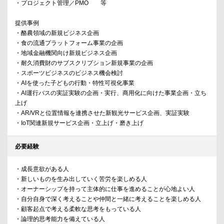
・プロジェクト管理／PMO 等
提供事例
・酪農領域の新規ビジネス企画
・食の流通プラットフォーム事業の企画
・地域金融機関向け新規ビジネス企画
・耐久消費財のサブスクリプション新規事業の企画
・スポーツビジネスのビジネス機会検討
・AIを使った子どもの行動・特性可視化事業
・AI運行バスの実証実験の企画・実行、商用化に向けた事業企画・立ち
上げ
・AR/VRと位置情報を連携させた新観光サービス企画、実証実験
・IoT関連新規サービス企画・立上げ・磨き上げ
必要経験
・成長意欲がある人
・新しいものを生み出していく苦労を楽しめる人
・オーナーシップを持って主体的に仕事を進めることが心地よい人
・自分自身で深く考えることや仲間と一緒に考えることを楽しめる人
・顧客起点で考える柔軟な思考をもっている人
・論理的思考能力を備えている人