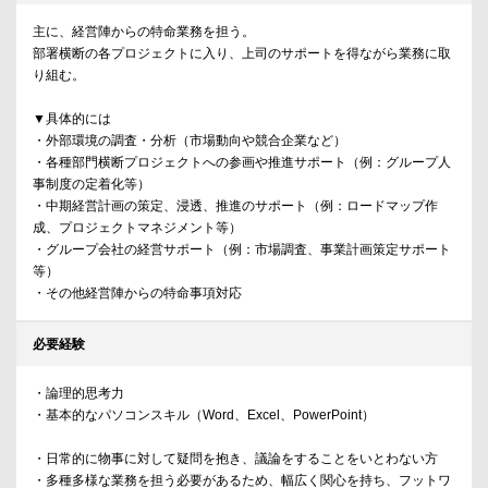
主に、経営陣からの特命業務を担う。
部署横断の各プロジェクトに入り、上司のサポートを得ながら業務に取
り組む。
▼具体的には
・外部環境の調査・分析（市場動向や競合企業など）
・各種部門横断プロジェクトへの参画や推進サポート（例：グループ人
事制度の定着化等）
・中期経営計画の策定、浸透、推進のサポート（例：ロードマップ作
成、プロジェクトマネジメント等）
・グループ会社の経営サポート（例：市場調査、事業計画策定サポート
等）
・その他経営陣からの特命事項対応
必要経験
・論理的思考力
・基本的なパソコンスキル（Word、Excel、PowerPoint）
・日常的に物事に対して疑問を抱き、議論をすることをいとわない方
・多種多様な業務を担う必要があるため、幅広く関心を持ち、フットワ