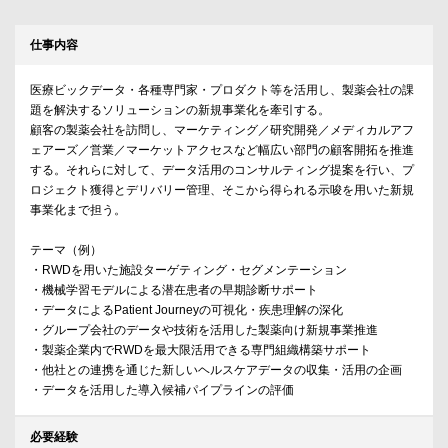
仕事内容
医療ビックデータ・各種専門家・プロダクト等を活用し、製薬会社の課
題を解決するソリューションの新規事業化を牽引する。
顧客の製薬会社を訪問し、マーケティング／研究開発／メディカルアフ
ェアーズ／営業／マーケットアクセスなど幅広い部門の顧客開拓を推進
する。それらに対して、データ活用のコンサルティング提案を行い、プ
ロジェクト獲得とデリバリー管理、そこから得られる示唆を用いた新規
事業化まで担う。
テーマ（例）
・RWDを用いた施設ターゲティング・セグメンテーション
・機械学習モデルによる潜在患者の早期診断サポート
・データによるPatient Journeyの可視化・疾患理解の深化
・グループ会社のデータや技術を活用した製薬向け新規事業推進
・製薬企業内でRWDを最大限活用できる専門組織構築サポート
・他社との連携を通じた新しいヘルスケアデータの収集・活用の企画
・データを活用した導入候補パイプラインの評価
必要経験