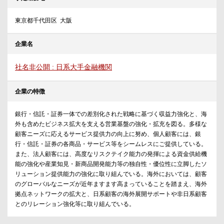
東京都千代田区 大阪
企業名
社名非公開 : 日系大手金融機関
企業の特徴
銀行・信託・証券一体での差別化された戦略に基づく収益力強化と、海
外も含めたビジネス拡大を支える営業基盤の強化・拡充を図る。多様な
顧客ニーズに応えるサービス提供力の向上に努め、個人顧客には、銀
行・信託・証券の各商品・サービス等をシームレスにご提供している。
また、法人顧客には、高度なリスクテイク能力の発揮による資金供給機
能の強化や産業知見・新商品開発能力等の独自性・優位性に立脚したソ
リューション提供能力の強化に取り組んでいる。海外においては、顧客
のグローバルなニーズが近年ますます高まっていることを踏まえ、海外
拠点ネットワークの拡大と、日系顧客の海外展開サポートや非日系顧客
とのリレーション強化等に取り組んでいる。