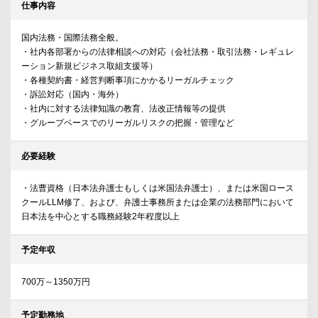
仕事内容
国内法務・国際法務全般。
・社内各部署からの法律相談への対応（会社法務・取引法務・レギュレ
ーション新規ビジネス取組支援等）
・各種契約書・経営判断事項にかかるリーガルチェック
・訴訟対応（国内・海外）
・社内に対する法律知識の教育、法改正情報等の提供
・グループベースでのリーガルリスクの把握・管理など
必要経験
・法曹資格（日本法弁護士もしくは米国法弁護士）、または米国ロース
クールLLM修了、および、弁護士事務所または企業の法務部門において
日本法を中心とする職務経験2年程度以上
予定年収
700万～1350万円
予定勤務地