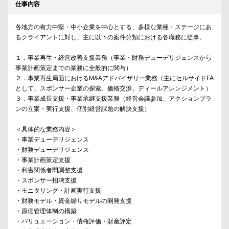
仕事内容
各地方の有力中堅・中小企業を中心とする、多様な業種・ステージにあ
るクライアントに対し、主に以下の案件分類における各職務に従事。
１．事業再生・経営改善支援業務（事業・財務デューデリジェンスから
事業計画策定までの業務に全般的に関与）
２．事業再生局面におけるM&Aアドバイザリー業務（主にセルサイドFA
として、スポンサー企業の探索、価格交渉、ディールアレンジメント）
３．事業成長支援・事業承継支援業務（経営会議参加、アクションプラ
ンの立案・実行支援、個別経営課題の解決支援）
＜具体的な業務内容＞
・事業デューデリジェンス
・財務デューデリジェンス
・事業計画策定支援
・利害関係者間調整支援
・スポンサー招聘支援
・モニタリング・計画実行支援
・財務モデル・資金繰りモデルの開発支援
・原価管理体制の構築
・バリュエーション・債権評価・財産評定