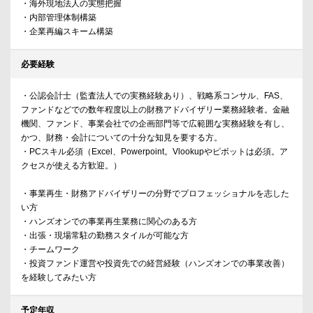
・海外現地法人の実態把握
・内部管理体制構築
・企業再編スキーム構築
必要経験
・公認会計士（監査法人での実務経験あり）、戦略系コンサル、FAS、
ファンドなどでの数年程度以上の財務アドバイザリー業務経験者。金融
機関、ファンド、事業会社での企画部門等で広範囲な実務経験を有し、
かつ、財務・会計についての十分な知見を要する方。
・PCスキル必須（Excel、Powerpoint。Vlookupやピボットは必須。ア
クセスが使える方歓迎。）
・事業再生・財務アドバイザリーの分野でプロフェッショナルを志した
い方
・ハンズオンでの事業再生業務に関心のある方
・出張・現場常駐の勤務スタイルが可能な方
・チームワーク
・投資ファンド運営や投資先での経営経験（ハンズオンでの事業改善）
を経験してみたい方
予定年収