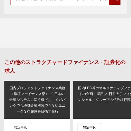
この他の
ストラクチャードファイナンス・証券化
の
求人
国内プロジェクトファイナンス業務
国内LBO等のオルタナティブファ
（環境ファイナンス部） ／ 日本の
ドの企画・運用 ／ 日系大手フィ
金融システムに深く根ざし、メガバ
ンシャル・グループの信託銀行部
ンクでも地域金融機関でもないユニ
ークな存在感を目指す銀行
想定年収
想定年収