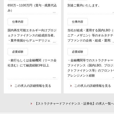
650万～1100万円（賞与・残業代込
別途ご案内いたします。
み）
仕事内容
仕事内容
国内再生可能エネルギー向けプロジ
当社が組成・運用する国内LBO（
ェクトファイナンスの組成担当者。
ニア・メザニン）等のオルタナテ
・案件発掘からデューデリジェン
ブファンドの企画・組成・運用業
ス、クローズまで一貫して担当
・付随業務として既存案件のモニタ
・国内のLBO（シニア・メザニン
必要経験
必要経験
リング
ローンを投資対象とするファンド
・銀行もしくは金融機関（リース会
・金融機関等でのストラクチャー
・新設部署のため、新たな分野のフ
ソーシングや投資分析、ファンド
社含む）にて融資経験3年以上
ファイナンス（国内LBO、プロジ
ァイナンスやビジネススキームの検
イズ（ファンドの企画・投資家対
クトファイナンス等）のフロント
討といった新規企画の仕事にも携わ
応）を行う業務。
アレンジメント経験
ることもできます。
・同一グループ内で、REIT向け貸
※上記経験がなくともご自身のキ
出、コンテンツ、ベンチャーデッ
この求人の詳細情報を見る
リア・強みをベースとしつつ、新
この求人の詳細情報を見る
等を投資対象とした、新規性の高
いことに情熱をもってチャレンジ
オルタナティブファンドの企画・
きる方、オルタナティブ投資及び
発も行っており、希望に応じて同
ァンド組成・運用に興味、意欲の
務を担うことも可能。
【ストラクチャードファイナンス・証券化】の求人一覧へ
る方は歓迎