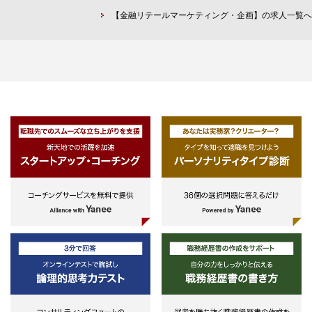
は不要）
件定義の実施
以下のいずれかの職務をメンバー
【金融リテールマーケティング・企画】の求人一覧へ
・各種デジタルマーケティングツ
協力しながら主体的に担当する。
ル（計測ツール等問わず）を自ら
・マーケティング戦略の企画立案
いて活用出来る事
(市場調査、顧客調査、事業企
・施策を企画書としてまとめ、決
画、認知施策等)
者に承認を取って実現した経験（
・KPI達成（※）に向けたプロモ
度は問わない）
ション戦略の企画立案/PDCA含め
実行
(キャンペーン企画立案、集客
略の企画立案、CRM活用等)
・CRM(デジタルコミュニケーシ
ンチャネル)領域の高度活用/新規
ジタルマーケティングツールの導
※）主なKPI対象商材
普通預金口座、クレジットカード
デビットカード、住宅ローン、カ
ドローン、運用商品（投資信託、
ボアドバイザー、ネット証券等）
インターネットバンキング等