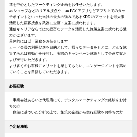
進を中心としたマーケティング企画をお任せいたします。
auショップなどのリアル接点や、au PAY アプリなどアプリ上でのタッ
チポイントといった当社の最大の強みであるKDDIのアセットを最大限
活用した顧客接点を武器に企画・立案に携われます。
通信キャリアならではの豊富なデータを活用した施策立案に携われる魅
力がございます。
具体的には以下業務をお任せします
カード会員の利用促進を目的として、様々なデータをもとに、どんな施
策であれば有効かを検討し、実際のキャンペーン施策として企画立案お
よび実行いただきます。
より多くのお客様にメリットを感じてもらい、エンゲージメントを高め
ていくことを目指していただきます。
必要経験
・事業会社あるいは代理店にて、デジタルマーケティングの経験をお持
ちの方
・数値に基づいた分析の上で、施策の企画から実行経験をお持ちの方
予定勤務地