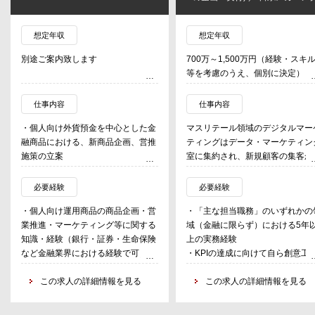
想定年収
想定年収
別途ご案内致します
700万～1,500万円（経験・スキ
等を考慮のうえ、個別に決定）
仕事内容
仕事内容
・個人向け外貨預金を中心とした金
マスリテール領域のデジタルマー
融商品における、新商品企画、営推
ティングはデータ・マーケティン
施策の立案
室に集約され、新規顧客の集客か
・営業店への営業指導、事務サポー
約3,400万人の既存のお客様に対
ト
てのLTV向上を担っている。
必要経験
必要経験
・外貨預金の販売データ／顧客属性
顧客の属性、利用状況、アクショ
・個人向け運用商品の商品企画・営
・「主な担当職務」のいずれかの
の分析、キャンペーンの効果分析、
ン、アンケートといった定量定性
業推進・マーケティング等に関する
域（金融に限らず）における5年
新商品の市場予測
両面データを踏まえながら、「プ
知識・経験（銀行・証券・生命保険
上の実務経験
・Web、メルマガ等を利用した、広
モーション企画」「デジタルコミ
など金融業界における経験で可）
・KPIの達成に向けて自ら創意工
告の実施（ターゲット選定、デザイ
ニケーションチャネルの活用/導
・銀行での本部経験
やPDCAを実践してきた経験
ン作成、コンバージョンの設定・管
「顧客軸でのUI/UX改善」等の実
この求人の詳細情報を見る
・エンドユーザー向けの高い顧客
この求人の詳細情報を見る
理）
を行っている。
向性とチームプレーヤーとしての
・外貨預金システムについて、シス
【主な担当職務】 面接の中で体
質（広告や営業売上目的のみの経
テム開発プロジェクトへの参画、要
含めてご説明致します