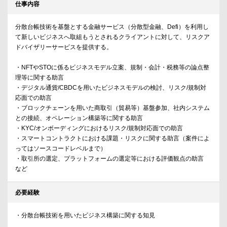
仕事内容
分散台帳技術を基盤とする金融サービス（分散型金融、Defi）を利用し
て新しいビジネスへ取組もうとされるクライアントに対して、リスクア
ドバイザリーサービスを提供する。
・NFTやSTOに係るビジネスモデル立案、規制・会計・税務等の論点整
理等に関する助言
・デジタル通貨/CBDCを用いたビジネスモデルの検討、リスク/規制対
応面での助言
・ブロックチェーンを用いた商取引（貿易等）基盤参加、社内システム
との接続、オペレーション構築等に関する助言
・KYC/オンボーディングにおけるリスク/規制対応面での助言
・スマートコントラクトにおける課題・リスクに関する助言（案件によ
ってはソースコードレベルまで）
・取引所の選定、プラットフォームの選定等における評価観点の助言
など
必要経験
・分散台帳技術を用いたビジネス構築に関する知見