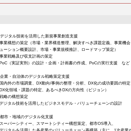
. デジタル技術を活用した新規事業創造支援
事業構想の策定（市場・業界構造整理、解決すべき課題定義、事業機会
ューション概要設計、市場・事業規模推計、ロードマップ策定）
事業戦略及び収支計画の策定
PoC（実証実刑）の設計・企画・計画書の作成、PoCの実行支援 など
. 企業・自治体のデジタル戦略策定支援
国内外の市場調査、DX動向/事例の整理・分析、DX化の成功要因の特定
DX化領域・課題の特定、あるべきDXの方向性（ビジョン）
戦略の構想策定
デジタル技術を活用したビジネスモデル・バリューチェーンの設計
. 都市・地域のデジタル化支援
スーパーシティー、スマートシティー構想策定、都市OS導入、
デジタルを活用した各産業のバリューチェーン再構築（主に、1次産業