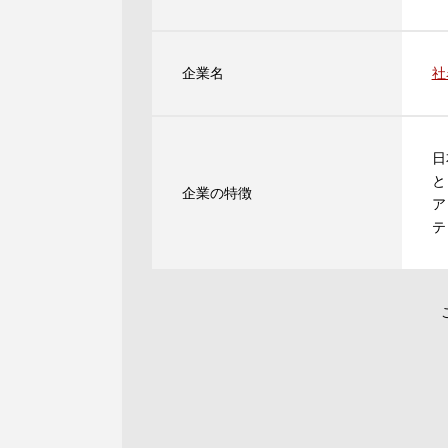
企業名
社
日
と
企業の特徴
ア
テ