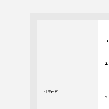
1
・
リ
・
・
2
・
・
・
・
仕事内容
3
・
・