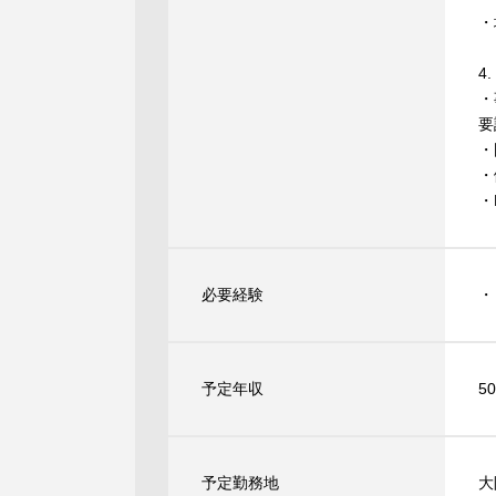
・
4
・
要
・
・
・
必要経験
・
予定年収
5
予定勤務地
大