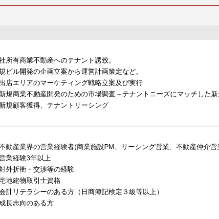
社所有商業不動産へのテナント誘致。
規ビル開発の企画立案から運営計画策定など。
出店エリアのマーケティング戦略立案及び実行
新規商業不動産開発のための市場調査～テナントニーズにマッチした新
新規顧客獲得、テナントリーシング
不動産業界の営業経験者(商業施設PM、リーシング営業、不動産仲介営
営業経験3年以上
対外折衝・交渉等の経験
宅地建物取引士資格
会計リテラシーのある方（日商簿記検定３級等以上）
成長志向のある方