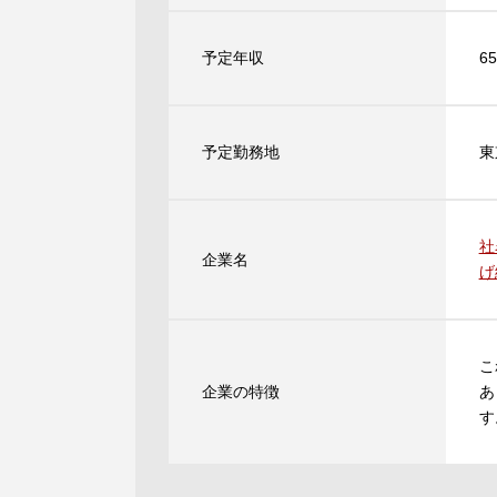
予定年収
6
予定勤務地
東
社
企業名
げ
こ
企業の特徴
あ
す