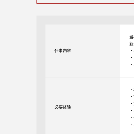
当
新
仕事内容
・
・
・
・
・
・
必要経験
・
・
・