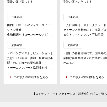
別途ご案内致します
別途ご案内いたします
仕事内容
仕事内容
国内LBOローンのディストリビュー
・入社初期は、ストラクチャード
ション業務。
ァイナンス営業部にて、海外プロ
金融機関向けローンセールスや案件
ェクトファイナンス・不動産等の
分析・シンジケーション戦略立案等
セットファイナンスへの投融資業
を担う担当者ポジション。
等をご担当いただきます。
必要経験
必要経験
太宗はLBO案件だが一部MBO案件も
・中長期的には、上記ストラクチ
・ローンディストリビューションま
・銀行の審査部等にて、国内外の
含む。
ードファイナンス営業部の他、有
たはLBO（組成・参加・審査等は不
業向け審査業務やそれに準ずる経
証券投資や企業融資等（海外含）
問）のいずれかの業務経験
がある方
中心に、基本的に資産運用部門内
・チームメンバーと協調性を持って
のジョブローテーションを予定し
コワークできるコミュニケーション
おります。
能力
この求人の詳細情報を見る
この求人の詳細情報を見る
ただし、資産運用部門のみならず
ご希望や適性等に応じた幅広いキ
リアパスがございます。
【ストラクチャードファイナンス・証券化】の求人一覧へ
＜業務例＞
- 各種データ分析などを通じた個
案件分析、プロジェクトの現地実