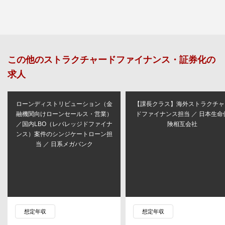
この他の
ストラクチャードファイナンス・証券化
の
求人
ローンディストリビューション（金
【課長クラス】海外ストラクチャ
融機関向けローンセールス・営業）
ドファイナンス担当 ／ 日本生命
／国内LBO（レバレッジドファイナ
険相互会社
ンス）案件のシンジケートローン担
当 ／ 日系メガバンク
想定年収
想定年収