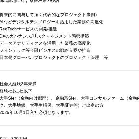
.抽出課題に対する解決策の検討
将来的に関与して頂く代表的なプロジェクト事例）
AIなどデジタルテクノロジーを活用した業務の高度化
RegTechサービスの開発/推進
DXのガバナンス/リスクマネジメント態勢構築
データアナリティクスを活用した業務の高度化
フィンテック等金融ビジネスの戦略立案や推進
日本発グローバルプロジェクトのプロジェクト管理 等
社会人経験3年未満
経験社数1社以下
大手SIer（金融向け部門）、金融系SIer、大手コンサルファーム（
ク、大手地銀、大手生損保、大手証券等）ご出身の方
2025年10月1日入社必須となります。
00万～700万円