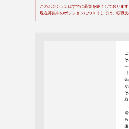
このポジションはすでに募集を終了しております
現在募集中のポジションにつきましては、転職支
ご
そ
---
《
金
が
そ
取
一
進
も
援