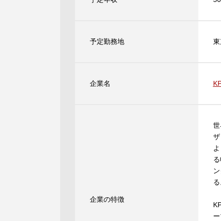
予定勤務地
東
企業名
K
世
ザ
よ
る
ン
る
企業の特徴
K
ー