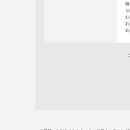
得
り
1
2
3