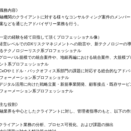
職務内容》
融機関のクライアントに対する様々なコンサルティング案件のメンバー
案などを通じたアドバイザリー業務を行う。
一定の経験を経て目指して頂くプロフェッショナル像）
.経営レベルでのDXリスクマネジメントへの助言や、新テクノロジーの
るテクノロジーリスク系プロフェッショナル
.グローバル規模での統合案件や、地銀再編における統合案件、大規模
ント系プロフェッショナル
.CxOやミドル・バックオフィス系部門の課題に対応する総合的なアドバ
フォーメーション系プロフェショナル
.デジタル活用に向けた戦略立案・新規事業開発、顧客接点・既存サー
フォーメーション系プロフェッショナル
主な役割》
融業界を中心としたクライアントに対し、管理者指導のもと、以下の作
.クライアント業務の分析、プロセス可視化、および課題の抽出