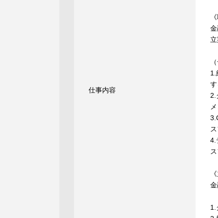
《
金
立
（
1
す
仕事内容
2
メ
3
ス
4
ス
《
金
1