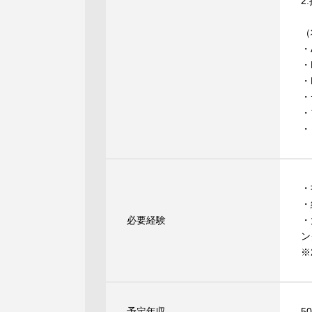
2
（
・
・
・
・
・
・
・
・
必要経験
・
ン
※
予定年収
5